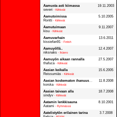
Aamusta asti kiimassa
19.11.2003
severi
- Kiihkeät
Aamutoimissa
5.10.2005
Rontti
- Kiihkeät
Aamutuimaan
9.11.2007
kisu
- Kiihkeät
Aamuvarhain
13.6.2011
kissiefan91
- Fetish
Aamuyöllä..
12.4.2007
niksnaks
- Ikäero
Aamuyön aikaan rannalla
27.5.2007
thafuca
- Kiihkeät
Aasian keikalla
15.6.2005
Reissumiäs
- Kiihkeät
Aasian koskematon ihanuus löytyi työpaikalta
11.8.2008
korska
- Kiihkeät
Aasian taivaan alla
18.7.2008
sindyv
- Kiihkeät
Aatamin lenkkisauna
8.10.2001
Aatami
- Ryhmässä
Aatelistytön erilainen tarina
3.7.2008
Felicia
- BDSM