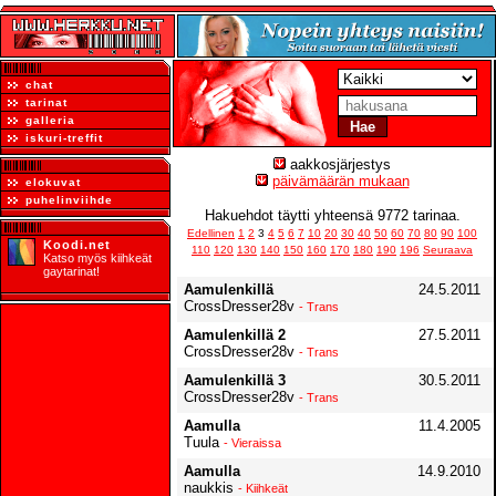
chat
tarinat
galleria
iskuri-treffit
aakkosjärjestys
päivämäärän mukaan
elokuvat
puhelinviihde
Hakuehdot täytti yhteensä 9772 tarinaa.
Edellinen
1
2
3
4
5
6
7
10
20
30
40
50
60
70
80
90
100
Koodi.net
110
120
130
140
150
160
170
180
190
196
Seuraava
Katso myös kiihkeät
gaytarinat!
Aamulenkillä
24.5.2011
CrossDresser28v
- Trans
Aamulenkillä 2
27.5.2011
CrossDresser28v
- Trans
Aamulenkillä 3
30.5.2011
CrossDresser28v
- Trans
Aamulla
11.4.2005
Tuula
- Vieraissa
Aamulla
14.9.2010
naukkis
- Kiihkeät