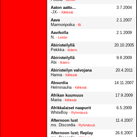
Aaton aatto...
3.7.2004
-JX-
- Kiihkeät
Aave
2.1.2007
Marmoripoika
- Bi
Aavikolla
2.1.2009
N.
- Lesbo
Abiristeilyllä
20.10.2005
Pekkka
- Ikäero
Abiristeilyllä
9.8.2009
Abi
- Ikäero
Abiristeilyn valvojana
20.4.2011
Hanna
- Kiihkeät
Absurdia
14.11.2007
Helminauha
- Kiihkeät
Afrikan kuumuus
17.9.2009
Mariia
- Kiihkeät
Afrikkalaiset naapurit
6.5.2009
WhiteBoy
- Ryhmässä
Afternoon lust
11.4.2007
ms. Discordia
- Ryhmässä
Afternoon lust; Replay
26.6.2007