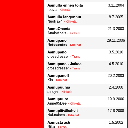
Aamulla ennen töitä
3.11.2004
rouva
- Kiihkeät
Aamulla langonnut
8.7.2005
Nuolija74
- Kiihkeät
AamuOnania
21.3.2003
AnaisAnais
- Kiihkeät
Aamupano
29.11.2006
Reissumies
- Kiihkeät
Aamupano
3.5.2010
crossdresser
- Trans
Aamupano - Jatkoa
4.5.2010
crossdresser
- Trans
Aamupano!!
20.2.2003
Kia
- Kiihkeät
Aamupuuhia
2.4.2008
sindyv
- Kiihkeät
Aamupuuro
19.9.2006
Anne95Dee
- Kiihkeät
Aamupäiväkahvit
17.6.2008
Nai-nainen
- Kiihkeät
Aamusta asti
1.5.2002
Riku
- Fetish