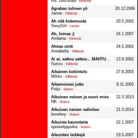
ms. Discordia
- Kiihkeät
Agraban tulinen yö
20.12.2006
Janne
- Kiihkeät
Ah sitä kokemusta
20.5.2002
SexyGirl
- Lesbo
Ah, lomaa ;)
24.1.2007
Amberia
- Kiihkeät
Ahnas uinti
24.5.2002
Annabella
- Kiihkeät
Ai ai, sattuu sattuu... MAHTUU MAHTUU!!!
13.9.2002
Sussu
- Kiihkeät
Aikainen kotiintulo
27.8.2003
Mikko
- Kiihkeät
Aikamoinen juttu
8.11.2002
Poiju
- Ikäero
Aikuinen nainen ja nuori mies
22.3.2013
NK
- Ikäero
Aikuisen naisen valloitus
21.3.2014
loverboy
- Ikäero
Aikuista kaunotarta
22.1.2007
opiskelijapoika
- Ikäero
Aikuisten leikkejä
23.5.2007