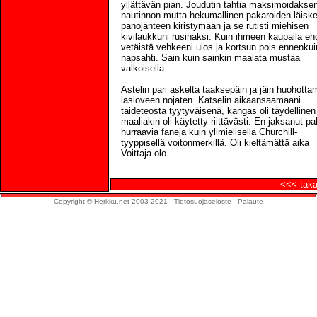
yllättävän pian. Joudutin tahtia maksimoidaksen
nautinnon mutta hekumallinen pakaroiden läiske
panojänteen kiristymään ja se rutisti miehisen
kivilaukkuni rusinaksi. Kuin ihmeen kaupalla eh
vetäistä vehkeeni ulos ja kortsun pois ennenkui
napsahti. Sain kuin sainkin maalata mustaa
valkoisella.
Astelin pari askelta taaksepäin ja jäin huohott
lasioveen nojaten. Katselin aikaansaamaani
taideteosta tyytyväisenä, kangas oli täydellinen
maaliakin oli käytetty riittävästi. En jaksanut pa
hurraavia faneja kuin ylimielisellä Churchill-
tyyppisellä voitonmerkillä. Oli kieltämättä aika
Voittaja olo.
<<< taka
Copyright © Herkku.net 2003-2021 -
Tietosuojaseloste
-
Palaute