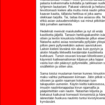
palasta korkeimmalla kohdalla ja tarkkaan nuoll
tyhjensin lautastani. Pakarat värisivät ja heiluiv
levottomasti kieleni alla mutta minä nautin pitk
kaavan kautta, tällaista herkkua ei joka aamu
olekkaan tarjolla. Tai, taitaa itse asiassa olla. N
ehkä asian uutuudenviehätys sai minut pitkittä
tätä jumalten aamiaista.
Hedelmät menivät maiskutellen ja nyt oli enää
kastiketta jäljellä. Tarrasin herkkupakaroihin is
ottein ja levitin kinuskista kiiltelevän pillun eteen
Natasha auttoi asiaa nostamalla pyllyään ylösp
jolloin pieni pyllynreikäkin aukesi aavistuksen.
Laitoin kieleni leveänä niin alas kuin pystyin ja
aloitin hitaalla liikkeellä keräämään kastikkeita
kurkkuuni. Tunsin osuvani kovaan klitorikseen j
käynnisti katkeamattoman kiljaisun joka loppui
vasta kun olin päässyt pyllynreiälle, pikkuisen 
sisällekkin ja sitten ulos.
Sama toistui muutaman kerran kunnes kinuskin
maku vaihtui puhtaaseen kiimaan. Jätin pitkät 
sikseen ja upotin naamani kokonaan tuon
takapuolen uumeniin. Käytin kieltä kakkosessa,
imuutin nautintonappulaa kivun rajamailla ja
pääpiirteittäin vain nautin. Natashan kiljunta ja
kiekaisut kaikuivat komeasti kiviseinistä ja hän
äänestään huokuva nautinto tuntui kivistyksenä
kyrvässäni.