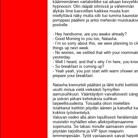
käärmemäinen vartalonliike sai aikaan kevyehk
hypnoosin. Olin rääpät silmissä ja vähemmän
älykäs ilme kasvoillani kaikkea muuta kuin
miellyttävä näky mutta silti tuo tumma kaunotar
pomppasi päälleni ja antoi mehevän muiskauks
poskelle.
- Hey handsome, are you awake already?
- Good Morning to you too, Natasha.
- I’m so sorry about this, we were planning to c
things up next week.
- No worries, we settled that with your roommat
yesterday.
- Well I heard, and that’s why I’m here, you kno
- So breakfast is coming up?
- Yeah yeah, you just start with warm shower and
prepare your breakfast.
Natasha kiemurteli päältäni ja lähti kohti keittiöt
usutti minua vielä veikeästi hymyillen
aamusuihkuun. Vääntäydyin vaivalloisesti säng
ja uskoin piikani kehotuksia suihkun
tarpeellisuudesta. Toisaalta olisin mielelläni
istahtanut keittiön pöydän ääreen ja katsellut ka
kokkini työskentelyä.
Valuvan veden alla aloin lopullisesti heräilemään
muistelin myhäillen eilen allekirjoittamaamme
sopimusta. Se takasi minulle aamiaisen omaan
pöytään tarjoiltuna ja VIP lipun naapurin
lemmenpesään. Tytöt vastaavasti saivat harjoit