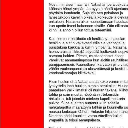
Nostin limaisen naamani Natashan peräluukusta
käänsin hänet ympäri. Ja pyysin häntä ojentam
pöydältä kondomin. Sujautin sen pykälään ja
lähestulkoon kävelin oikealla korkeudella oleva
onkaloon. Natasha alkoi huohottamaan hauskas
kun upotin itseni kokonaan sisälle. Otin nilkosta
kiinni ja annoin pillun tottua toteemiini.
Kastikkeinen kielihoito oli herättänyt lihaluolan
henkiin ja aistin väkevästi erilaisia värinöitä ja
puristuksia kaikkialta kullini ympäriltä. Natasha 
hienovaraisia liikkeitä pöydällä luultavasti sopiv
asentoa hakien. Pienet, mustanänniset rinnat
väreilivät aamuauringossa kun aloitin rauhallise
pumppaamisen. Kaunottaren karvaton pillu vilau
vähän vaaleanpunaista ulosvetäessä ja kostutti
kondomikostajan kiiltäväksi.
Pidin huolen että Natasha saa koko varren mital
jyskyttelin ihan huulilta pimpin perukoille. Huudo
päätelleen välikliimaksi oli nurkan takana. Kiihd
tahtia ja sain mustat nöpönännit tekemään
rinkuloita, tuli jotenkin mieleen kapellimestarin
puikot. Siinä ei sitten auttanut kuin soitella
nahkafagottia määrättyyn tahtiin ja kuunnella sol
nousua korkeaan O:hon. Hidastin hiljalleen tahti
Natasha sätki kauniisti vatsa väreillen kullini
ympärillä ja toipui aamupalasta.