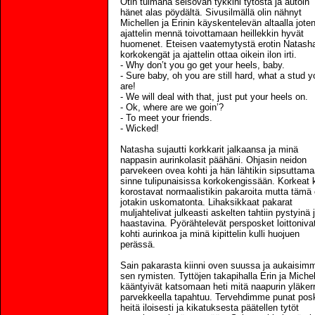
Otin tuimana seisovan tykkini tytöstä ja autoin
hänet alas pöydältä. Sivusilmällä olin nähnyt
Michellen ja Erinin käyskentelevän altaalla jote
ajattelin mennä toivottamaan heillekkin hyvät
huomenet. Eteisen vaatemytystä erotin Natash
korkokengät ja ajattelin ottaa oikein ilon irti.
- Why don’t you go get your heels, baby.
- Sure baby, oh you are still hard, what a stud y
are!
- We will deal with that, just put your heels on.
- Ok, where are we goin’?
- To meet your friends.
- Wicked!
Natasha sujautti korkkarit jalkaansa ja minä
nappasin aurinkolasit päähäni. Ohjasin neidon
parvekeen ovea kohti ja hän lähtikin sipsuttam
sinne tulipunaisissa korkokengissään. Korkeat 
korostavat normaalistikin pakaroita mutta tämä 
jotakin uskomatonta. Lihaksikkaat pakarat
muljahtelivat julkeasti askelten tahtiin pystyinä 
haastavina. Pyörähtelevät persposket loittoniva
kohti aurinkoa ja minä kipittelin kulli huojuen
perässä.
Sain pakarasta kiinni oven suussa ja aukaisim
sen rymisten. Tyttöjen takapihalla Erin ja Michel
kääntyivät katsomaan heti mitä naapurin yläker
parvekkeella tapahtuu. Tervehdimme punat posk
heitä iloisesti ja kikatuksesta päätellen tytöt