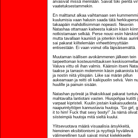
arvasivat missä mennään. Saivat toki pientä vi
vaatetuksestammekin.
En malttanut alkaa vaihtamaan sen kummemm
kuulumisia vaan halusin saada tätä herkkuperse
takaapäin mahdollisimman nopeasti. Neuvoin
Natashaa ottamaan kaiteesta kaksin käsin kiinn
notkistamaan selkää. Perse nousi esiin härskist
mutta tavallaan kauniisti ja jotenkin kirkas auri
sai pakarat kiiltelemään virheettömyyttään
entisestään. Ei vaan voinut olla läpsäisemättä.
Muutaman isällisen avokämmenen jälkeen tein
tarpeettoman kosteusmittauksen keskisormellan
Valuva vittu oli ihan valmis. Käänsin itseni Nat
taakse ja tarrasin molemmin käsin pakaroista ki
ja nostin niitä ylöspäin. Liike sai märän pillun
aukeamaan ja reitti oli kaikipuolin selvä. Vein n
huulille ja painuin sisään.
Natashan pyöreät ja lihaksikkaat pakarat tuntui
mahtavalta lantiotani vasten. Hiuspohjaa kutitti 
varpaat kipristeli. Kuulin jostain kaikaisuudesta
naapurintyttöjen kannustavia huutoja. ”Go girl, 
it to him! Fuck that sexy booty!” Ja nämä olivat 
siisteimpiä huutoja mitä sieltä kuului.
Ylitsevuotava määrä visuaalisia ärsykkeitä,
hienoinen eksibitionismi ja nyyttejä hyväilevä
välimerellinen tuuli saivat minut kielekkeelle