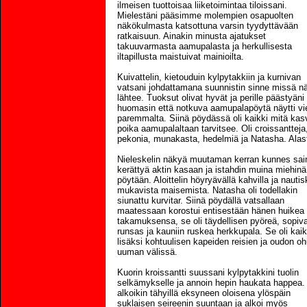
ilmeisen tuottoisaa liiketoimintaa tiloissani.
Mielestäni pääsimme molempien osapuolten
näkökulmasta katsottuna varsin tyydyttävään
ratkaisuun. Ainakin minusta ajatukset
takuuvarmasta aamupalasta ja herkullisesta
iltapillusta maistuivat mainioilta.
Kuivattelin, kietouduin kylpytakkiin ja kurnivan
vatsani johdattamana suunnistin sinne missä n
lähtee. Tuoksut olivat hyvät ja perille päästyäni
huomasin että notkuva aamupalapöytä näytti vi
paremmalta. Siinä pöydässä oli kaikki mitä ka
poika aamupalaltaan tarvitsee. Oli croissantteja
pekonia, munakasta, hedelmiä ja Natasha. Alast
Nieleskelin näkyä muutaman kerran kunnes sai
kerättyä aktin kasaan ja istahdin muina miehinä
pöytään. Aloittelin höyryävällä kahvilla ja nautis
mukavista maisemista. Natasha oli todellakin
siunattu kurvitar. Siinä pöydällä vatsallaan
maatessaan korostui entisestään hänen huikea
takamuksensa, se oli täydellisen pyöreä, sopiv
runsas ja kauniin ruskea herkkupala. Se oli kai
lisäksi kohtuulisen kapeiden reisien ja oudon o
uuman välissä.
Kuorin kroissantti suussani kylpytakkini tuolin
selkämykselle ja annoin hepin haukata happea.
alkoikin tähyillä eksyneen oloisena ylöspäin
suklaisen seireenin suuntaan ja alkoi myös