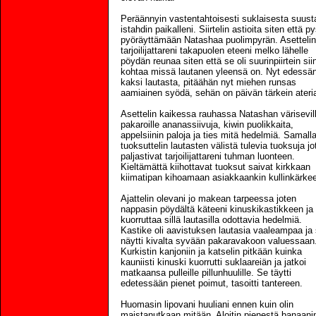
Peräännyin vastentahtoisesti suklaisesta suust
istahdin paikalleni. Siirtelin astioita siten että p
pyöräyttämään Natashaa puolimpyrän. Asettelin
tarjoilijattareni takapuolen eteeni melko lähelle
pöydän reunaa siten että se oli suurinpiirtein sii
kohtaa missä lautanen yleensä on. Nyt edessäni
kaksi lautasta, pitäähän nyt miehen runsas
aamiainen syödä, sehän on päivän tärkein ateri
Asettelin kaikessa rauhassa Natashan värisevil
pakaroille ananassiivuja, kiwin puolikkaita,
appelsiinin paloja ja ties mitä hedelmiä. Samall
tuoksuttelin lautasten välistä tulevia tuoksuja jo
paljastivat tarjoilijattareni tuhman luonteen.
Kieltämättä kiihottavat tuoksut saivat kirkkaan
kiimatipan kihoamaan asiakkaankin kullinkärke
Ajattelin olevani jo makean tarpeessa joten
nappasin pöydältä käteeni kinuskikastikkeen ja 
kuorruttaa sillä lautasilla odottavia hedelmiä.
Kastike oli aavistuksen lautasia vaaleampaa ja
näytti kivalta syvään pakaravakoon valuessaan
Kurkistin kanjoniin ja katselin pitkään kuinka
kauniisti kinuski kuorrutti suklaareiän ja jatkoi
matkaansa pulleille pillunhuulille. Se täytti
edetessään pienet poimut, tasoitti tantereen.
Huomasin lipovani huuliani ennen kuin olin
maistanutkaan mitään. Aloitin pienestä banaani