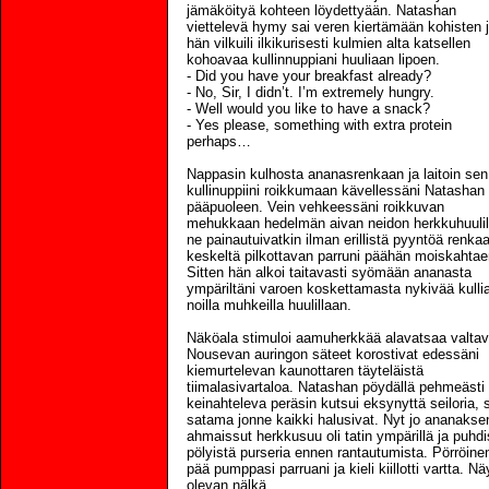
jämäköityä kohteen löydettyään. Natashan
viettelevä hymy sai veren kiertämään kohisten 
hän vilkuili ilkikurisesti kulmien alta katsellen
kohoavaa kullinnuppiani huuliaan lipoen.
- Did you have your breakfast already?
- No, Sir, I didn’t. I’m extremely hungry.
- Well would you like to have a snack?
- Yes please, something with extra protein
perhaps…
Nappasin kulhosta ananasrenkaan ja laitoin sen
kullinuppiini roikkumaan kävellessäni Natashan
pääpuoleen. Vein vehkeessäni roikkuvan
mehukkaan hedelmän aivan neidon herkkuhuulill
ne painautuivatkin ilman erillistä pyyntöä renka
keskeltä pilkottavan parruni päähän moiskahtae
Sitten hän alkoi taitavasti syömään ananasta
ympäriltäni varoen koskettamasta nykivää kulli
noilla muhkeilla huulillaan.
Näköala stimuloi aamuherkkää alavatsaa valtav
Nousevan auringon säteet korostivat edessäni
kiemurtelevan kaunottaren täyteläistä
tiimalasivartaloa. Natashan pöydällä pehmeästi
keinahteleva peräsin kutsui eksynyttä seiloria, s
satama jonne kaikki halusivat. Nyt jo ananakse
ahmaissut herkkusuu oli tatin ympärillä ja puhdi
pölyistä purseria ennen rantautumista. Pörröine
pää pumppasi parruani ja kieli kiillotti vartta. Näy
olevan nälkä.