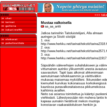
<<< taka
chat
Mustaa valkoisella
tarinat
galleria
aa_aa_antti
iskuri-treffit
Jatkoa tarinoihin Taitoluistelijani, Alla ahnaan
auringon ja Siistit siistijät
elokuvat
1. osa:
puhelinviihde
http://www.herkku.net/tarinat/tekstit/tarina2318.
2. osa:
http://www.herkku.net/tarinat/tekstit/tarina3571.
3. osa:
http://www.herkku.net/tarinat/tekstit/tarina11917
Säpsähdin säleverhojen suhahdukseen ja välim
vittumainen aurinko ylikuormitti unesta avautuv
sauvasoluni. Tapit taas alkoivat ahkeroimaan
aamutuimaan tehokkaammin ja värittivätkin
mukavaa maisemaa mykiöilleni. Ikkunoiden ed
kiemurteli kurvikas kokonaisuus korkokengissä 
kauniissa punavalkoraitaisessa pikkumekossa
kaihtimia availlen.
Neito sai asiansa toimitettua ja kääntyi puoleeni
viehkeästi. Lähestyessään niin muheva lantio k
kapeaa uumakin herättivät mekon muotoja
korostavan vaakaraidoituksen henkiin ja