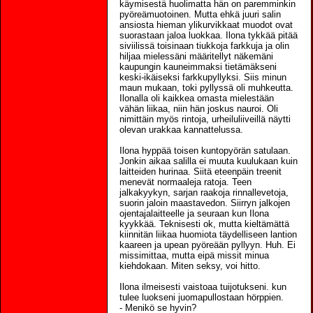
käymisestä huolimatta hän on paremminkin
pyöreämuotoinen. Mutta ehkä juuri salin
ansiosta hieman ylikurvikkaat muodot ovat
suorastaan jaloa luokkaa. Ilona tykkää pitää
siviilissä toisinaan tiukkoja farkkuja ja olin
hiljaa mielessäni määritellyt näkemäni
kaupungin kauneimmaksi tietämäkseni
keski-ikäiseksi farkkupyllyksi. Siis minun
maun mukaan, toki pyllyssä oli muhkeutta.
Ilonalla oli kaikkea omasta mielestään
vähän liikaa, niin hän joskus nauroi. Oli
nimittäin myös rintoja, urheiluliiveillä näytti
olevan urakkaa kannattelussa.
Ilona hyppää toisen kuntopyörän satulaan.
Jonkin aikaa salilla ei muuta kuulukaan kuin
laitteiden hurinaa. Siitä eteenpäin treenit
menevät normaaleja ratoja. Teen
jalkakyykyn, sarjan raakoja rinnallevetoja,
suorin jaloin maastavedon. Siirryn jalkojen
ojentajalaitteelle ja seuraan kun Ilona
kyykkää. Teknisesti ok, mutta kieltämättä
kiinnitän liikaa huomiota täydelliseen lantion
kaareen ja upean pyöreään pyllyyn. Huh. Ei
missimittaa, mutta eipä missit minua
kiehdokaan. Miten seksy, voi hitto.
Ilona ilmeisesti vaistoaa tuijotukseni. kun
tulee luokseni juomapullostaan hörppien.
- Menikö se hyvin?