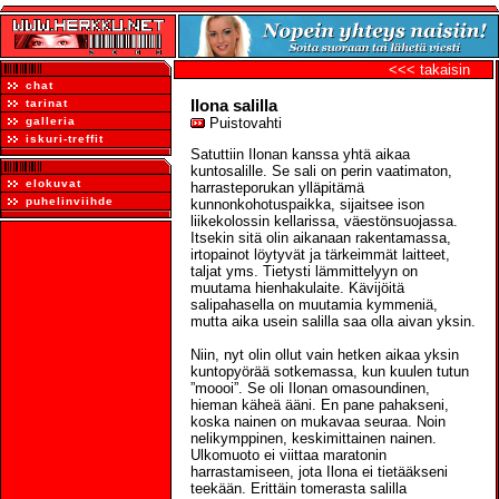
<<< takaisin
chat
Ilona salilla
tarinat
galleria
Puistovahti
iskuri-treffit
Satuttiin Ilonan kanssa yhtä aikaa
kuntosalille. Se sali on perin vaatimaton,
elokuvat
harrasteporukan ylläpitämä
puhelinviihde
kunnonkohotuspaikka, sijaitsee ison
liikekolossin kellarissa, väestönsuojassa.
Itsekin sitä olin aikanaan rakentamassa,
irtopainot löytyvät ja tärkeimmät laitteet,
taljat yms. Tietysti lämmittelyyn on
muutama hienhakulaite. Kävijöitä
salipahasella on muutamia kymmeniä,
mutta aika usein salilla saa olla aivan yksin.
Niin, nyt olin ollut vain hetken aikaa yksin
kuntopyörää sotkemassa, kun kuulen tutun
”moooi”. Se oli Ilonan omasoundinen,
hieman käheä ääni. En pane pahakseni,
koska nainen on mukavaa seuraa. Noin
nelikymppinen, keskimittainen nainen.
Ulkomuoto ei viittaa maratonin
harrastamiseen, jota Ilona ei tietääkseni
teekään. Erittäin tomerasta salilla