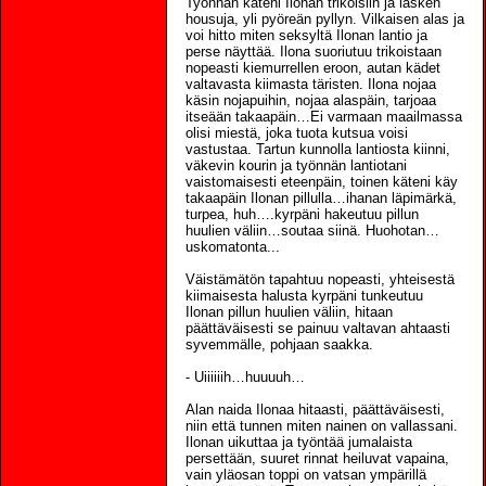
Työnnän käteni Ilonan trikoisiin ja lasken
housuja, yli pyöreän pyllyn. Vilkaisen alas ja
voi hitto miten seksyltä Ilonan lantio ja
perse näyttää. Ilona suoriutuu trikoistaan
nopeasti kiemurrellen eroon, autan kädet
valtavasta kiimasta täristen. Ilona nojaa
käsin nojapuihin, nojaa alaspäin, tarjoaa
itseään takaapäin…Ei varmaan maailmassa
olisi miestä, joka tuota kutsua voisi
vastustaa. Tartun kunnolla lantiosta kiinni,
väkevin kourin ja työnnän lantiotani
vaistomaisesti eteenpäin, toinen käteni käy
takaapäin Ilonan pillulla…ihanan läpimärkä,
turpea, huh….kyrpäni hakeutuu pillun
huulien väliin…soutaa siinä. Huohotan…
uskomatonta...
Väistämätön tapahtuu nopeasti, yhteisestä
kiimaisesta halusta kyrpäni tunkeutuu
Ilonan pillun huulien väliin, hitaan
päättäväisesti se painuu valtavan ahtaasti
syvemmälle, pohjaan saakka.
- Uiiiiiih…huuuuh…
Alan naida Ilonaa hitaasti, päättäväisesti,
niin että tunnen miten nainen on vallassani.
Ilonan uikuttaa ja työntää jumalaista
persettään, suuret rinnat heiluvat vapaina,
vain yläosan toppi on vatsan ympärillä