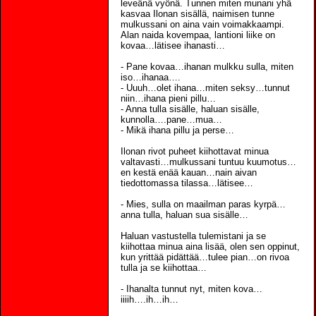
leveänä vyönä. Tunnen miten munani yhä
kasvaa Ilonan sisällä, naimisen tunne
mulkussani on aina vain voimakkaampi.
Alan naida kovempaa, lantioni liike on
kovaa…lätisee ihanasti…
- Pane kovaa…ihanan mulkku sulla, miten
iso…ihanaa….
- Uuuh…olet ihana…miten seksy…tunnut
niin…ihana pieni pillu…
- Anna tulla sisälle, haluan sisälle,
kunnolla….pane…mua…
- Mikä ihana pillu ja perse…
Ilonan rivot puheet kiihottavat minua
valtavasti…mulkussani tuntuu kuumotus…
en kestä enää kauan…nain aivan
tiedottomassa tilassa…lätisee…
- Mies, sulla on maailman paras kyrpä…
anna tulla, haluan sua sisälle…
Haluan vastustella tulemistani ja se
kiihottaa minua aina lisää, olen sen oppinut,
kun yrittää pidättää…tulee pian…on rivoa
tulla ja se kiihottaa…
- Ihanalta tunnut nyt, miten kova…
iiiih….ih…ih…