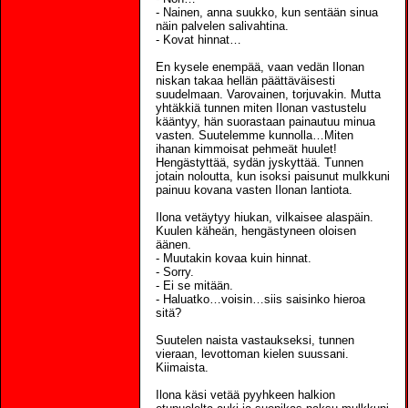
- Nainen, anna suukko, kun sentään sinua
näin palvelen salivahtina.
- Kovat hinnat…
En kysele enempää, vaan vedän Ilonan
niskan takaa hellän päättäväisesti
suudelmaan. Varovainen, torjuvakin. Mutta
yhtäkkiä tunnen miten Ilonan vastustelu
kääntyy, hän suorastaan painautuu minua
vasten. Suutelemme kunnolla…Miten
ihanan kimmoisat pehmeät huulet!
Hengästyttää, sydän jyskyttää. Tunnen
jotain noloutta, kun isoksi paisunut mulkkuni
painuu kovana vasten Ilonan lantiota.
Ilona vetäytyy hiukan, vilkaisee alaspäin.
Kuulen käheän, hengästyneen oloisen
äänen.
- Muutakin kovaa kuin hinnat.
- Sorry.
- Ei se mitään.
- Haluatko…voisin…siis saisinko hieroa
sitä?
Suutelen naista vastaukseksi, tunnen
vieraan, levottoman kielen suussani.
Kiimaista.
Ilona käsi vetää pyyhkeen halkion