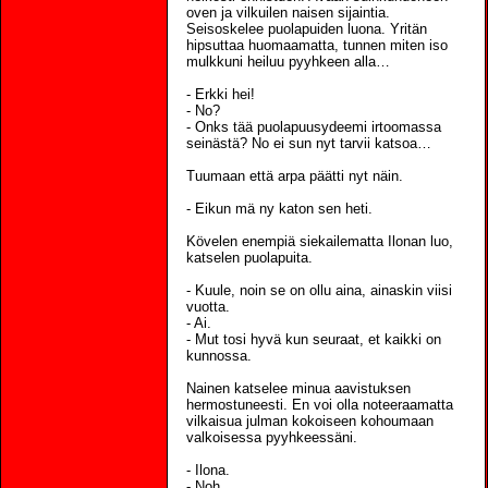
oven ja vilkuilen naisen sijaintia.
Seisoskelee puolapuiden luona. Yritän
hipsuttaa huomaamatta, tunnen miten iso
mulkkuni heiluu pyyhkeen alla…
- Erkki hei!
- No?
- Onks tää puolapuusydeemi irtoomassa
seinästä? No ei sun nyt tarvii katsoa…
Tuumaan että arpa päätti nyt näin.
- Eikun mä ny katon sen heti.
Kövelen enempiä siekailematta Ilonan luo,
katselen puolapuita.
- Kuule, noin se on ollu aina, ainaskin viisi
vuotta.
- Ai.
- Mut tosi hyvä kun seuraat, et kaikki on
kunnossa.
Nainen katselee minua aavistuksen
hermostuneesti. En voi olla noteeraamatta
vilkaisua julman kokoiseen kohoumaan
valkoisessa pyyhkeessäni.
- Ilona.
- Noh…