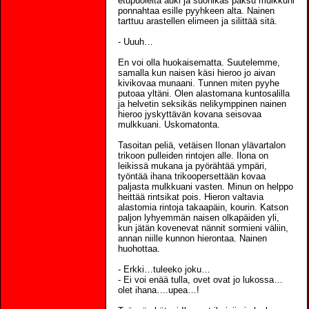
etupuolelta auki ja suonikas paksu mulkkuni
ponnahtaa esille pyyhkeen alta. Nainen
tarttuu arastellen elimeen ja silittää sitä.
- Uuuh…
En voi olla huokaisematta. Suutelemme,
samalla kun naisen käsi hieroo jo aivan
kivikovaa munaani. Tunnen miten pyyhe
putoaa yltäni. Olen alastomana kuntosalilla
ja helvetin seksikäs nelikymppinen nainen
hieroo jyskyttävän kovana seisovaa
mulkkuani. Uskomatonta.
Tasoitan peliä, vetäisen Ilonan ylävartalon
trikoon pulleiden rintojen alle. Ilona on
leikissä mukana ja pyörähtää ympäri,
työntää ihana trikoopersettään kovaa
paljasta mulkkuani vasten. Minun on helppo
heittää rintsikat pois. Hieron valtavia
alastomia rintoja takaapäin, kourin. Katson
paljon lyhyemmän naisen olkapäiden yli,
kun jätän kovenevat nännit sormieni väliin,
annan niille kunnon hierontaa. Nainen
huohottaa.
- Erkki…tuleeko joku…
- Ei voi enää tulla, ovet ovat jo lukossa…
olet ihana….upea…!