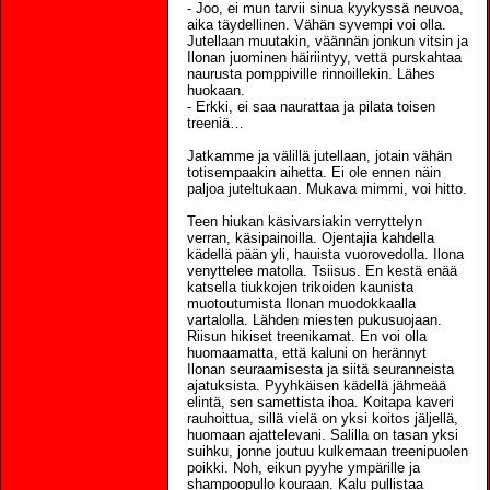
- Joo, ei mun tarvii sinua kyykyssä neuvoa,
aika täydellinen. Vähän syvempi voi olla.
Jutellaan muutakin, väännän jonkun vitsin ja
Ilonan juominen häiriintyy, vettä purskahtaa
naurusta pomppiville rinnoillekin. Lähes
huokaan.
- Erkki, ei saa naurattaa ja pilata toisen
treeniä…
Jatkamme ja välillä jutellaan, jotain vähän
totisempaakin aihetta. Ei ole ennen näin
paljoa juteltukaan. Mukava mimmi, voi hitto.
Teen hiukan käsivarsiakin verryttelyn
verran, käsipainoilla. Ojentajia kahdella
kädellä pään yli, hauista vuorovedolla. Ilona
venyttelee matolla. Tsiisus. En kestä enää
katsella tiukkojen trikoiden kaunista
muotoutumista Ilonan muodokkaalla
vartalolla. Lähden miesten pukusuojaan.
Riisun hikiset treenikamat. En voi olla
huomaamatta, että kaluni on herännyt
Ilonan seuraamisesta ja siitä seuranneista
ajatuksista. Pyyhkäisen kädellä jähmeää
elintä, sen samettista ihoa. Koitapa kaveri
rauhoittua, sillä vielä on yksi koitos jäljellä,
huomaan ajattelevani. Salilla on tasan yksi
suihku, jonne joutuu kulkemaan treenipuolen
poikki. Noh, eikun pyyhe ympärille ja
shampoopullo kouraan. Kalu pullistaa