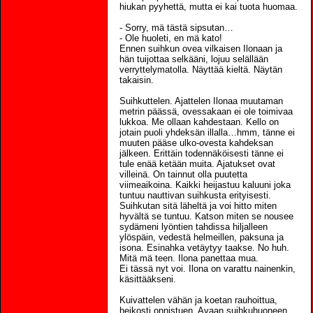
hiukan pyyhettä, mutta ei kai tuota huomaa.
- Sorry, mä tästä sipsutan…
- Ole huoleti, en mä kato!
Ennen suihkun ovea vilkaisen Ilonaan ja
hän tuijottaa selkääni, lojuu selällään
verryttelymatolla. Näyttää kieltä. Näytän
takaisin.
Suihkuttelen. Ajattelen Ilonaa muutaman
metrin päässä, ovessakaan ei ole toimivaa
lukkoa. Me ollaan kahdestaan. Kello on
jotain puoli yhdeksän illalla…hmm, tänne ei
muuten pääse ulko-ovesta kahdeksan
jälkeen. Erittäin todennäköisesti tänne ei
tule enää ketään muita. Ajatukset ovat
villeinä. On tainnut olla puutetta
viimeaikoina. Kaikki heijastuu kaluuni joka
tuntuu nauttivan suihkusta erityisesti.
Suihkutan sitä läheltä ja voi hitto miten
hyvältä se tuntuu. Katson miten se nousee
sydämeni lyöntien tahdissa hiljalleen
ylöspäin, vedestä helmeillen, paksuna ja
isona. Esinahka vetäytyy taakse. No huh.
Mitä mä teen. Ilona panettaa mua.
Ei tässä nyt voi. Ilona on varattu nainenkin,
käsittääkseni.
Kuivattelen vähän ja koetan rauhoittua,
heikosti onnistuen. Avaan suihkuhuoneen