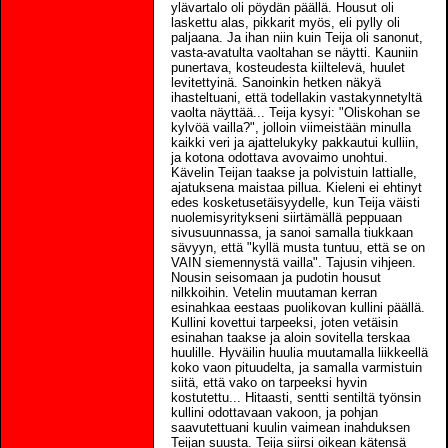
ylävartalo oli pöydän päällä. Housut oli
laskettu alas, pikkarit myös, eli pylly oli
paljaana. Ja ihan niin kuin Teija oli sanonut,
vasta-avatulta vaoltahan se näytti. Kauniin
punertava, kosteudesta kiiltelevä, huulet
levitettyinä. Sanoinkin hetken näkyä
ihasteltuani, että todellakin vastakynnetyltä
vaolta näyttää... Teija kysyi: "Oliskohan se
kylvöä vailla?", jolloin viimeistään minulla
kaikki veri ja ajattelukyky pakkautui kulliin,
ja kotona odottava avovaimo unohtui.
Kävelin Teijan taakse ja polvistuin lattialle,
ajatuksena maistaa pillua. Kieleni ei ehtinyt
edes kosketusetäisyydelle, kun Teija väisti
nuolemisyritykseni siirtämällä peppuaan
sivusuunnassa, ja sanoi samalla tiukkaan
sävyyn, että "kyllä musta tuntuu, että se on
VAIN siemennystä vailla". Tajusin vihjeen.
Nousin seisomaan ja pudotin housut
nilkkoihin. Vetelin muutaman kerran
esinahkaa eestaas puolikovan kullini päällä.
Kullini kovettui tarpeeksi, joten vetäisin
esinahan taakse ja aloin sovitella terskaa
huulille. Hyväilin huulia muutamalla liikkeellä
koko vaon pituudelta, ja samalla varmistuin
siitä, että vako on tarpeeksi hyvin
kostutettu... Hitaasti, sentti sentiltä työnsin
kullini odottavaan vakoon, ja pohjan
saavutettuani kuulin vaimean inahduksen
Teijan suusta. Teija siirsi oikean kätensä