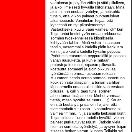
vartalonsa ja pöydän väliin ja siitä pillulleen,
ja alkoi ilmeisesti hyväillä klitoristaan. Minä
aloin hitaan eestaas vetelyn, ja hetikohta
tunsin, että viikon paineet purkautuisivat
aika nopeasti. Varoitinkin Teijaa, että
kyseessä on nyt pikasiemennys.
Vastaukseksi kuului vaan vaimea "ok" kun
Teija tuntui keskittyvän omaan orkkuunsa,
sormien työskennellessä klitoriksella
kiihtyvään tahtiin. Minä vetelin hitaaseen
tahtiin, vasemmalla kädellä pidin kankusta
kiinni, ja oikealla kädellä hyväilin peppua.
Pyörittelin etusormea peppureiällä ja painoin
vähän ruusuketta, ja kun ei mitään
protesteja kuulunut, sipaisin pilluvaolta
kosteutta sormeeni ja aloin pikkuhiljaa
työntämään sormea ruskeaan reikään.
Muutaman sentin verran sormea upotettuani
koukistin sitä alaspäin, ja tunsin välilihan
läpi sormella oman kullini liikkuvan eestaas
pillussa, ja kullini taas tunsi sormen
aiheuttaman lisäpaineen. Miehet varmaan
tietää, miten hyvältä se tuntuu... ;) Kauan
en sitä kestänyt, ja sanoin Teijalle, että
siementoimitus tulossa... vastauksena oli
vaimea "mmm...", ja samalla laukaisin lastit
Teijan pilluun. Tuntui todella hyvältä, viikon
paineet purkautuivat rajusti. Jatkoin vielä
hieman sormella pyörittelyä, ja pysyin Teijan
sisässä hetken verran, kunnes Teijakin sai