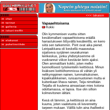
<<< takaisin
chat
Vapaaehtoisena
tarinat
galleria
Kokki
iskuri-treffit
Olin kymmenisen vuotta sitten
kesälomallani vapaaehtoisena eräällä
elokuvat
harrastukseen liittyvällä kesäleirillä, en kerro
puhelinviihde
siitä sen tarkemmin. Piirit ovat aika pienet.
Leiripaikkana oli keskellä maaseutua
sijaitseva syrjäinen seurakunnan
leirikeskus, jonka yhdistyksemme oli
vuokrannut viikon kestävän leirin ajaksi.
Olen ammatiltani kokki, joten melko
luonnollisesti työskentelin keittiössä. Minun
lisäkseni keittiöhommissa oli vähän yli
nelikymppinen nainen, tummahiuksinen,
kipakkaliikkeinen, runsasmuotoinen mutta ei
kuitenkaan lihava nainen, Teija nimeltään.
Teijalla oli kuulema ainoastaan mies kotona
odottamassa, ei lapsia. Itse olin silloin
kolmevitonen iältäni.
Kesä oli lämmin, ja keittiössä on aina
kuuma, joten vaatetusta oli kevennetty
tarpeen mukaan. Välillä tulin aina ihailleeksi