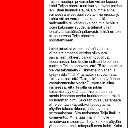
Teijan muotoja, ja varsinkin viikon loppua
kohti Teijan nännit tuntuivat yrittävän paidan
läpi. Ihan luonnollista, sillä olimme siinä
vaiheessa olleet puolisoistamme erossa jo
kohta viikon verran. Lisäksi meillä
molemmilla oli vähän likainen mielikuvitus,
joten kaksimielisyydet ja tuhmat vitsit
lentelivät keittiössä jatkuvasti. Ehkä niilläkin
oli osuutensa Teija nännien
nöpöttämiseen...
Leirin toiseksi viimeisenä päivänä olin
viimeistelemässä keittiön siivousta
päivällisen jälkeen, päivän työt olivat
loppumassa, kun kuulin erillisen leipomon
puolelta Teijan sanovan, että "Eikö tuo pelto
ole vastakynnetty?". Ihmettelin vähän ja
kysyin että "Häh?" ja jatkoin siivoamista.
Teija vastasi, että "Niin, eikö toi näytä ihan
vastakynnetyltä vaolta?". Ajattelin siinä
vaiheessa, että Teijalla on jotain
kaksimielisyyksiä taas mielessään, ja
menin leipomon ovelta kurkkaamaan, mikä
on homman nimi. Suoraan ovea vastapäätä
oli leivontaan käytettävä työpöytä, ja
pöydän takana ikkuna, josta avautui
peltomaisema. Sitä maisemaa Teija ihaili ja
kommentoi. Minä taas ihailin minulle
avautuvaa maisemaa: Teija kurkotti pöydän
yli ikkunaa kohti, takapuoli ovea kohti. Koko