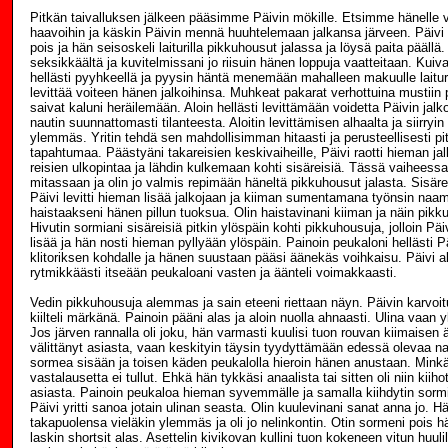
Pitkän taivalluksen jälkeen pääsimme Päivin mökille. Etsimme hänelle v
haavoihin ja käskin Päivin mennä huuhtelemaan jalkansa järveen. Päivi 
pois ja hän seisoskeli laiturilla pikkuhousut jalassa ja löysä paita päällä.
seksikkäältä ja kuvitelmissani jo riisuin hänen loppuja vaatteitaan. Kui
hellästi pyyhkeellä ja pyysin häntä menemään mahalleen makuulle laituril
levittää voiteen hänen jalkoihinsa. Muhkeat pakarat verhottuina mustiin
saivat kaluni heräilemään. Aloin hellästi levittämään voidetta Päivin jalkoi
nautin suunnattomasti tilanteesta. Aloitin levittämisen alhaalta ja siirryin
ylemmäs. Yritin tehdä sen mahdollisimman hitaasti ja perusteellisesti pi
tapahtumaa. Päästyäni takareisien keskivaiheille, Päivi raotti hieman jal
reisien ulkopintaa ja lähdin kulkemaan kohti sisäreisiä. Tässä vaiheessa 
mitassaan ja olin jo valmis repimään häneltä pikkuhousut jalasta. Sisärei
Päivi levitti hieman lisää jalkojaan ja kiiman sumentamana työnsin naama
haistaakseni hänen pillun tuoksua. Olin haistavinani kiiman ja näin pik
Hivutin sormiani sisäreisiä pitkin ylöspäin kohti pikkuhousuja, jolloin Päi
lisää ja hän nosti hieman pyllyään ylöspäin. Painoin peukaloni hellästi 
klitoriksen kohdalle ja hänen suustaan pääsi äänekäs voihkaisu. Päivi a
rytmikkäästi itseään peukaloani vasten ja äänteli voimakkaasti.
Vedin pikkuhousuja alemmas ja sain eteeni riettaan näyn. Päivin karvoitu
kiilteli märkänä. Painoin pääni alas ja aloin nuolla ahnaasti. Ulina vaan
Jos järven rannalla oli joku, hän varmasti kuulisi tuon rouvan kiimaisen 
välittänyt asiasta, vaan keskityin täysin tyydyttämään edessä olevaa na
sormea sisään ja toisen käden peukalolla hieroin hänen anustaan. Minkä
vastalausetta ei tullut. Ehkä hän tykkäsi anaalista tai sitten oli niin kiihot
asiasta. Painoin peukaloa hieman syvemmälle ja samalla kiihdytin sormill
Päivi yritti sanoa jotain ulinan seasta. Olin kuulevinani sanat anna jo. H
takapuolensa vieläkin ylemmäs ja oli jo nelinkontin. Otin sormeni pois h
laskin shortsit alas. Asettelin kivikovan kullini tuon kokeneen vitun huulil