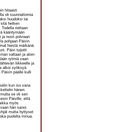
n hitaasti
lla oli suunnattomia
aksi huudoksi tai
 sitä hetken
 Todella riettaan
iviä kääntymään
i ja nosti polviaan
lla pohjaan Päivin
emmat hiestä märkänä.
i. Päivi tuijotti
man valtaan ja aloin
tään rytmiä vaan
ähtevän liikkeelle ja
aa alkoi syöksyä.
Päivin päälle kulli
tselin kun iso vana
kettelin hänen
, mutta se oli sen
esin Päiville, että
paikka myös
 vaan hän sanoi.
yhjät mutta hyttyset
joka puolelta minua.