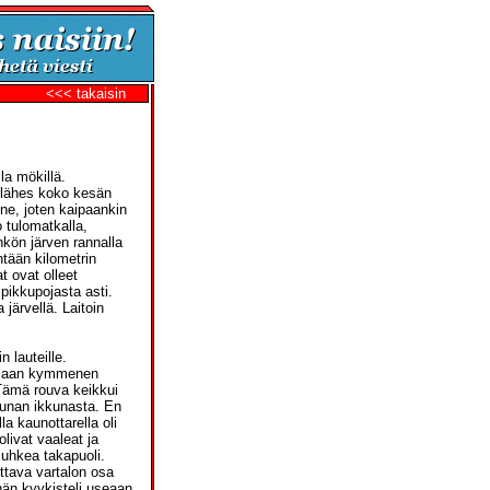
<<< takaisin
a mökillä.
t lähes koko kesän
nne, joten kaipaankin
o tulomatkalla,
hkön järven rannalla
tään kilometrin
t ovat olleet
pikkupojasta asti.
järvellä. Laitoin
 lauteille.
lemaan kymmenen
 Tämä rouva keikkui
aunan ikkunasta. En
a kaunottarella oli
olivat vaaleat ja
 muhkea takapuoli.
ottava vartalon osa
 hän kyykisteli useaan