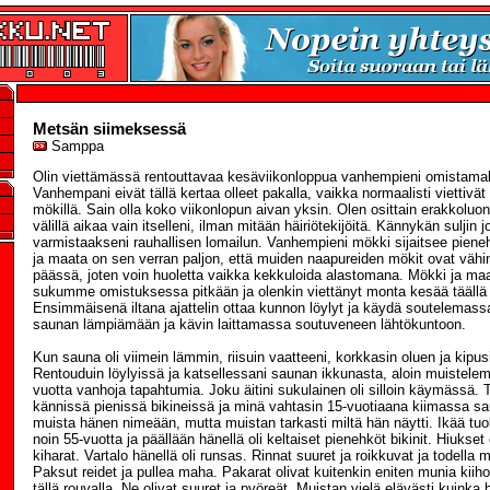
Metsän siimeksessä
Samppa
Olin viettämässä rentouttavaa kesäviikonloppua vanhempieni omistamall
Vanhempani eivät tällä kertaa olleet pakalla, vaikka normaalisti viettivä
mökillä. Sain olla koko viikonlopun aivan yksin. Olen osittain erakkoluo
välillä aikaa vain itselleni, ilman mitään häiriötekijöitä. Kännykän suljin j
varmistaakseni rauhallisen lomailun. Vanhempieni mökki sijaitsee piene
ja maata on sen verran paljon, että muiden naapureiden mökit ovat vähin
päässä, joten voin huoletta vaikka kekkuloida alastomana. Mökki ja maa
sukumme omistuksessa pitkään ja olenkin viettänyt monta kesää täällä 
Ensimmäisenä iltana ajattelin ottaa kunnon löylyt ja käydä soutelemassa 
saunan lämpiämään ja kävin laittamassa soutuveneen lähtökuntoon.
Kun sauna oli viimein lämmin, riisuin vaatteeni, korkkasin oluen ja kipusin
Rentouduin löylyissä ja katsellessani saunan ikkunasta, aloin muiste
vuotta vanhoja tapahtumia. Joku äitini sukulainen oli silloin käymässä.
kännissä pienissä bikineissä ja minä vahtasin 15-vuotiaana kiimassa s
muista hänen nimeään, mutta muistan tarkasti miltä hän näytti. Ikää tuoll
noin 55-vuotta ja päällään hänellä oli keltaiset pienehköt bikinit. Hiukset 
kiharat. Vartalo hänellä oli runsas. Rinnat suuret ja roikkuvat ja todella
Paksut reidet ja pullea maha. Pakarat olivat kuitenkin eniten munia kiih
tällä rouvalla. Ne olivat suuret ja pyöreät. Muistan vielä elävästi kuinka