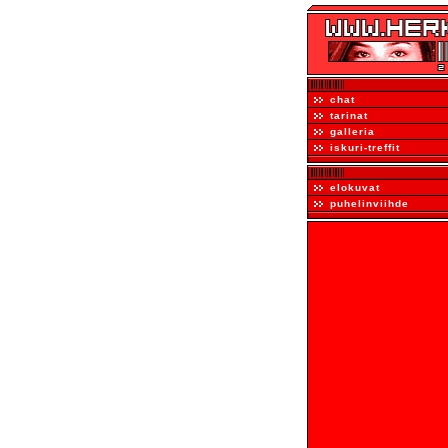
chat
tarinat
galleria
iskuri-treffit
elokuvat
puhelinviihde