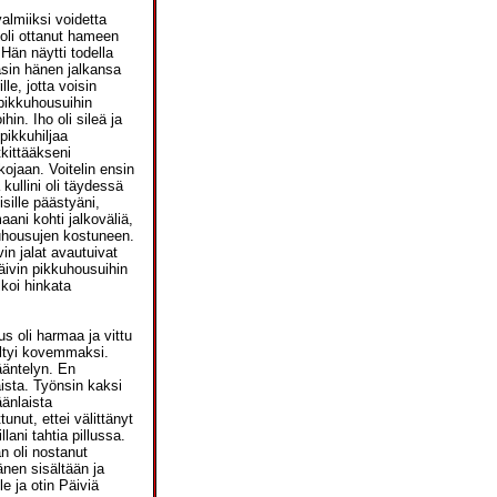
almiiksi voidetta
oli ottanut hameen
 Hän näytti todella
vasin hänen jalkansa
le, jotta voisin
 pikkuhousuihin
hin. Iho oli sileä ja
 pikkuhiljaa
tkittääkseni
kojaan. Voitelin ensin
kullini oli täydessä
sille päästyäni,
ani kohti jalkoväliä,
kuhousujen kostuneen.
vin jalat avautuivat
Päivin pikkuhousuihin
lkoi hinkata
s oli harmaa ja vittu
 yltyi kovemmaksi.
ääntelyn. En
ista. Työnsin kaksi
änlaista
tunut, ettei välittänyt
ani tahtia pillussa.
än oli nostanut
änen sisältään ja
le ja otin Päiviä