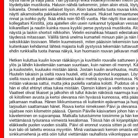
löysä hame ja väljä paita. Hän pysähtyi ehkä viidenkymmenen metrin 
löydettyään mustikoita. Halusin nähdä tarkemmin, joten aloin etsiä, löy
kiikareita. Onnekseni sellaiset löysin. Aloin tarkastella tuota rouvaa kik
näytti aikamoiselta pakkaukselta minun makuuni. Hiukset harmaantunee
rinnat ja isohko pylly. Ikää ehkä noin 60-65 vuotta. Hän näytti itse asias
kollegaltani Kirstiltä, jota ajatellen olin usein runkannut työpaikan vess
kiikareillani ja nautin kuinka rouva kyykki perse pystyssä mustikoita. Al
näystä ja laskin shortsit nilkkoihin. Vetelin esinahkaa hitaasti edestakaisi
täydessä mitassaan. Välillä tämä unelma kumarteli minuun päin ja näin k
seksikkään tissivaon. Mietin kuumeisesti, miten pääsisin tekemisiin tu
kuitenkaan kehdannut lähteä majasta kulli pystyssä tekemään tuttavuut
ehdin runkkailla tuota ihanaa näkyä, kun huomasin rouvan jatkavan mat
Hetken kuluttua kuulin kovan rääkäisyn ja kuvittelin rouvalle sattuneen jo
ylös ja lähdin kävelemään samaan suuntaan, kuin nainen oli mennyt. K
ja kuulostelin, kuuluuko mistään ääniä. Jostain kuulin avunhuutoa, mutt
Huutelin takaisin ja sieltä rouva huuteli, että oli pudonnut kuoppaan. Lö
siellä rouva oli pelokkaan näköisenä kaksi metriä syvässä montussa. Hä
mitään vakavaa sattui, mutta joka puolella vartaloa kolotti. Pudotus oli oll
hän ei ollut ehtinyt ottaa tukea mistään. Ojensin käteni ja vedin rouvan 
Vaatteet olivat likaiset ja jalkoihin oli tullut ikävän näköisiä naarmuja 
oli kiitollinen avusta ja kertoi olevansa niin hyvässä kunnossa, että pä
jatkamaan matkaa. Hänen liikkumisensa oli kuitenkin epävarmaa ja huoj
tarjouduin saattamaan hänet. Rouva kertoi nimekseen Päivi ja olevansa 
sijaitsee noin kilometrin päässä. Ojensin Päiville käsivarteni johon hän v
käveleminen on sujuvampaa. Matkalla tutustuimme toisiimme ja hän ker
viettämässä työuransa viimeistä kesälomaa. Töissä hän oli kirjanpitäjä
eläkkeelle puolen vuoden sisällä. Päivi oli eronnut vuosia sitten ja oli os
kun talo oli laitettu erossa myyntiin. Minä vastaavasti kerroin omasta e
sinkkumiehenä ja että oöin tullut viettämään rauhallista viikonloppua v