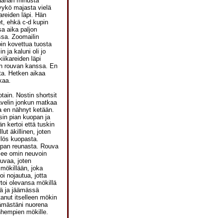
päähän minusta
tyykö majasta vielä
kareiden läpi. Hän
t, ehkä c-d kupin
sa aika paljon
assa. Zoomailin
oin kovettua tuosta
n ja kaluni oli jo
iikareiden läpi
on rouvan kanssa. En
ta. Hetken aikaa
kaa.
tain. Nostin shortsit
ävelin jonkun matkaa
a en nähnyt ketään.
ysin pian kuopan ja
n kertoi että tuskin
ut äkillinen, joten
ylös kuopasta.
kuopan reunasta. Rouva
äsee omin neuvoin
uvaa, joten
mökillään, joka
oi nojautua, jotta
toi olevansa mökillä
nä ja jäämässä
tanut itselleen mökin
lämästäni nuorena
anhempien mökille.