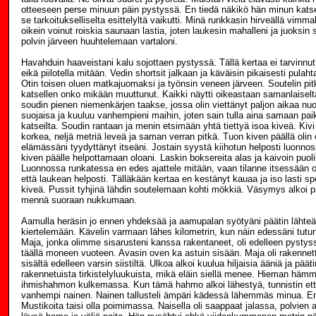
otteeseen perse minuun päin pystyssä. En tiedä näkikö hän minun katse
se tarkoitukselliselta esittelyltä vaikutti. Minä runkkasin hirveällä vimma
oikein voinut roiskia saunaan lastia, joten laukesin mahalleni ja juoksin 
polvin järveen huuhtelemaan vartaloni.
Havahduin haaveistani kalu sojottaen pystyssä. Tällä kertaa ei tarvinnut 
eikä piilotella mitään. Vedin shortsit jalkaan ja käväisin pikaisesti pula
Otin toisen oluen matkajuomaksi ja työnsin veneen järveen. Soutelin pitk
katsellen onko mikään muuttunut. Kaikki näytti oikeastaan samanlaisel
soudin pienen niemenkärjen taakse, jossa olin viettänyt paljon aikaa n
suojaisa ja kuuluu vanhempieni maihin, joten sain tulla aina samaan pai
katseilta. Soudin rantaan ja menin etsimään yhtä tiettyä isoa kiveä. Kivi
korkea, neljä metriä leveä ja saman verran pitkä. Tuon kiven päällä oli
elämässäni tyydyttänyt itseäni. Jostain syystä kiihotun helposti luonno
kiven päälle helpottamaan oloani. Laskin boksereita alas ja kaivoin puolik
Luonnossa runkatessa en edes ajattele mitään, vaan tilanne itsessään on 
että laukean helposti. Tälläkään kertaa en kestänyt kauaa ja iso lasti sp
kiveä. Pussit tyhjinä lähdin soutelemaan kohti mökkiä. Väsymys alkoi pa
mennä suoraan nukkumaan.
Aamulla heräsin jo ennen yhdeksää ja aamupalan syötyäni päätin lähte
kiertelemään. Kävelin varmaan lähes kilometrin, kun näin edessäni tutu
Maja, jonka olimme sisarusteni kanssa rakentaneet, oli edelleen pystyss
täällä moneen vuoteen. Avasin oven ka astuin sisään. Maja oli rakennettu
sisältä edelleen varsin siistiltä. Ulkoa alkoi kuulua hiljaisia ääniä ja pää
rakennetuista tirkistelyluukuista, mikä eläin siellä menee. Hieman hämm
ihmishahmon kulkemassa. Kun tämä hahmo alkoi lähestyä, tunnistin et
vanhempi nainen. Nainen tallusteli ämpäri kädessä lähemmäs minua. En
Mustikoita taisi olla poimimassa. Naisella oli saappaat jalassa, polvien a