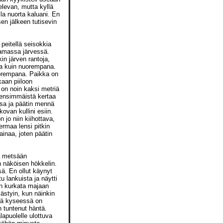
levan, mutta kyllä
lla nuorta kaluani. En
sen jälkeen tutisevin
peitellä seisokkia
htamassa järvessä.
in järven rantoja,
ta kuin nuorempana.
uorempana. Paikka on
kaan piiloon
 on noin kaksi metriä
n ensimmäistä kertaa
ssa ja päätin mennä
ovan kullini esiin.
jo niin kiihottava,
ermaa lensi pitkin
inaa, joten päätin
ä metsään
n näköisen hökkelin.
ä. En ollut käynyt
 lankuista ja näytti
tin kurkata majaan
ästyin, kun näinkin
tä kyseessä on
 tuntenut häntä.
lapuolelle ulottuva