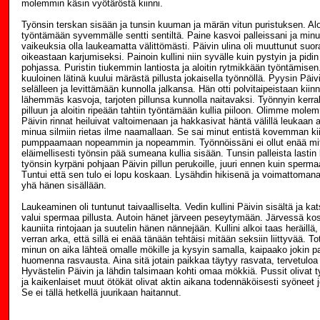
molemmin käsin vyötäröstä kiinni.
Työnsin terskan sisään ja tunsin kuuman ja märän vitun puristuksen. Aloi
työntämään syvemmälle sentti sentiltä. Paine kasvoi palleissani ja minu
vaikeuksia olla laukeamatta välittömästi. Päivin ulina oli muuttunut suor
oikeastaan karjumiseksi. Painoin kullini niin syvälle kuin pystyin ja pidin
pohjassa. Puristin tiukemmin lantiosta ja aloitin rytmikkään työntämisen.
kuuloinen lätinä kuului märästä pillusta jokaisella työnnöllä. Pyysin Pä
selälleen ja levittämään kunnolla jalkansa. Hän otti polvitaipeistaan kiinn
lähemmäs kasvoja, tarjoten pillunsa kunnolla naitavaksi. Työnnyin kerra
pilluun ja aloitin ripeään tahtiin työntämään kullia piiloon. Olimme mol
Päivin rinnat heiluivat valtoimenaan ja hakkasivat häntä välillä leukaan ast
minua silmiin rietas ilme naamallaan. Se sai minut entistä kovemman kii
pumppaamaan nopeammin ja nopeammin. Työnnöissäni ei ollut enää mi
eläimellisesti työnsin pää sumeana kullia sisään. Tunsin palleista lastin l
työnsin kyrpäni pohjaan Päivin pillun perukoille, juuri ennen kuin sperm
Tuntui että sen tulo ei lopu koskaan. Lysähdin hikisenä ja voimattomana 
yhä hänen sisällään.
Laukeaminen oli tuntunut taivaalliselta. Vedin kullini Päivin sisältä ja ka
valui spermaa pillusta. Autoin hänet järveen peseytymään. Järvessä kos
kauniita rintojaan ja suutelin hänen nännejään. Kullini alkoi taas heräillä
verran arka, että sillä ei enää tänään tehtäisi mitään seksiin liittyvää. Tot
minun on aika lähteä omalle mökille ja kysyin samalla, kaipaako jokin 
huomenna rasvausta. Aina sitä jotain paikkaa täytyy rasvata, tervetuloa
Hyvästelin Päivin ja lähdin talsimaan kohti omaa mökkiä. Pussit olivat t
ja kaikenlaiset muut ötökät olivat aktin aikana todennäköisesti syöneet 
Se ei tällä hetkellä juurikaan haitannut.