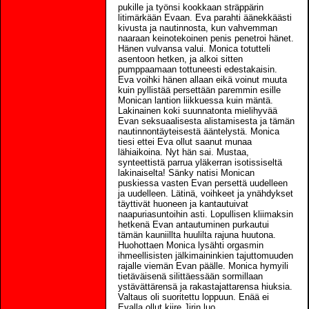
pukille ja työnsi kookkaan sträppärin
litimärkään Evaan. Eva parahti äänekkäästi
kivusta ja nautinnosta, kun vahvemman
naaraan keinotekoinen penis penetroi hänet.
Hänen vulvansa valui. Monica totutteli
asentoon hetken, ja alkoi sitten
pumppaamaan tottuneesti edestakaisin.
Eva voihki hänen allaan eikä voinut muuta
kuin pyllistää persettään paremmin esille
Monican lantion liikkuessa kuin mäntä.
Lakinainen koki suunnatonta mielihyvää
Evan seksuaalisesta alistamisesta ja tämän
nautinnontäyteisestä ääntelystä. Monica
tiesi ettei Eva ollut saanut munaa
lähiaikoina. Nyt hän sai. Mustaa,
synteettistä parrua yläkerran isotissiseltä
lakinaiselta! Sänky natisi Monican
puskiessa vasten Evan persettä uudelleen
ja uudelleen. Lätinä, voihkeet ja ynähdykset
täyttivät huoneen ja kantautuivat
naapuriasuntoihin asti. Lopullisen kliimaksin
hetkenä Evan antautuminen purkautui
tämän kauniillta huulilta rajuna huutona.
Huohottaen Monica lysähti orgasmin
ihmeellisisten jälkimaininkien tajuttomuuden
rajalle viemän Evan päälle. Monica hymyili
tietäväisenä silittäessään sormillaan
ystävättärensä ja rakastajattarensa hiuksia.
Valtaus oli suoritettu loppuun. Enää ei
Evalla ollut kiire Jirin luo.