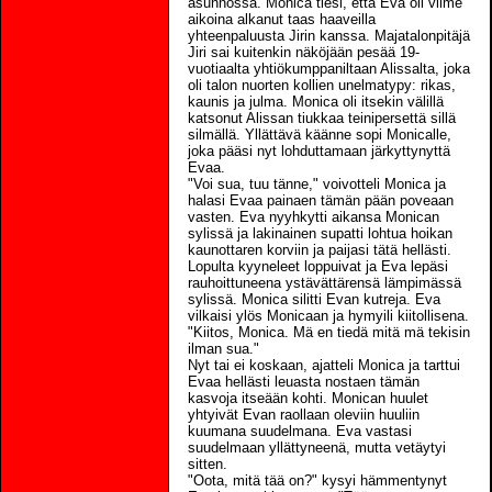
asunnossa. Monica tiesi, että Eva oli viime
aikoina alkanut taas haaveilla
yhteenpaluusta Jirin kanssa. Majatalonpitäjä
Jiri sai kuitenkin näköjään pesää 19-
vuotiaalta yhtiökumppaniltaan Alissalta, joka
oli talon nuorten kollien unelmatypy: rikas,
kaunis ja julma. Monica oli itsekin välillä
katsonut Alissan tiukkaa teinipersettä sillä
silmällä. Yllättävä käänne sopi Monicalle,
joka pääsi nyt lohduttamaan järkyttynyttä
Evaa.
"Voi sua, tuu tänne," voivotteli Monica ja
halasi Evaa painaen tämän pään poveaan
vasten. Eva nyyhkytti aikansa Monican
sylissä ja lakinainen supatti lohtua hoikan
kaunottaren korviin ja paijasi tätä hellästi.
Lopulta kyyneleet loppuivat ja Eva lepäsi
rauhoittuneena ystävättärensä lämpimässä
sylissä. Monica silitti Evan kutreja. Eva
vilkaisi ylös Monicaan ja hymyili kiitollisena.
"Kiitos, Monica. Mä en tiedä mitä mä tekisin
ilman sua."
Nyt tai ei koskaan, ajatteli Monica ja tarttui
Evaa hellästi leuasta nostaen tämän
kasvoja itseään kohti. Monican huulet
yhtyivät Evan raollaan oleviin huuliin
kuumana suudelmana. Eva vastasi
suudelmaan yllättyneenä, mutta vetäytyi
sitten.
"Oota, mitä tää on?" kysyi hämmentynyt