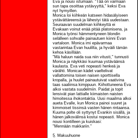
Eva ja nousi istumaan. "Tää on varmaan
sun tapa osoittaa ystävyyttä," keksi Eva
nyt hymyillen.
Monica loi kiihkeän katseen hidasälyiseen
ystävättäreensä ja lähestyi tätä uudestaan.
Seuraavan suudelman kiihkeyttä ei
Evakaan voinut enää pitää platonisena, ja
Monica työnsi hämmentyneen blondin
selälleen sohvalle painautuen kiinni Evan
vartaloon. Monica imi epävarmaa
vastarintaa Evan huulilta, ja hyväili tämän
kehoa käsillään.
"Mä haluun naida sua niin vitusti," tunnusti
Monica ja näykkäsi kuumaa ystäväänsä
kaulasta. Eva veti nopeasti henkeä ja
värähti. Monican kädet vaeltelivat
vallattomina toisen naisen sporttisella
kropalla, ja huulet painautuivat vaativina
taas saaliinsa kimppuun. Kiihottuneena Eva
alkoi vastata suudelmiin. Paidat ja topit
lensivät pian lattialle kiimaisten naisten
himoitessa ihokontaktia. Uusi maailma alkoi
aueta Evalle, kun Monica painoi suuret ja
kimmoiset tissinsä vasten hänen rintaansa.
Kuuma polte oli syttynyt Evankin sisällä, ja
hänen jalkovälinsä kostui nopeasti. Monica
nousi kontilleen ja kuiskasi:
"Mennään makkariin."
5. Makuuhuone