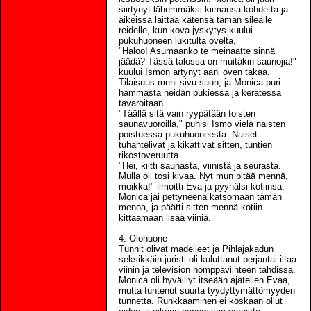
siirtynyt lähemmäksi kiimansa kohdetta ja
aikeissa laittaa kätensä tämän sileälle
reidelle, kun kova jyskytys kuului
pukuhuoneen lukitulta ovelta.
"Haloo! Asumaanko te meinaatte sinnä
jäädä? Tässä talossa on muitakin saunojia!"
kuului Ismon ärtynyt ääni oven takaa.
Tilaisuus meni sivu suun, ja Monica puri
hammasta heidän pukiessa ja kerätessä
tavaroitaan.
"Täällä sitä vain ryypätään toisten
saunavuoroilla," puhisi Ismo vielä naisten
poistuessa pukuhuoneesta. Naiset
tuhahtelivat ja kikattivat sitten, tuntien
rikostoveruutta.
"Hei, kiitti saunasta, viinistä ja seurasta.
Mulla oli tosi kivaa. Nyt mun pitää mennä,
moikka!" ilmoitti Eva ja pyyhälsi kotiinsa.
Monica jäi pettyneenä katsomaan tämän
menoa, ja päätti sitten mennä kotiin
kittaamaan lisää viiniä.
4. Olohuone
Tunnit olivat madelleet ja Pihlajakadun
seksikkäin juristi oli kuluttanut perjantai-iltaa
viinin ja television hömppäviihteen tahdissa.
Monica oli hyväillyt itseään ajatellen Evaa,
mutta tuntenut suurta tyydyttymättömyyden
tunnetta. Runkkaaminen ei koskaan ollut