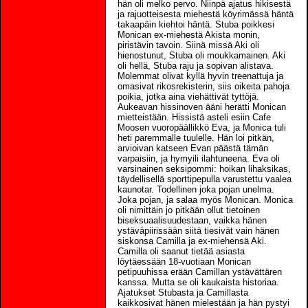
hän oli melko pervo. Niinpä ajatus hikisestä
ja rajuotteisesta miehestä köyrimässä häntä
takaapäin kiehtoi häntä. Stuba poikkesi
Monican ex-miehestä Akista monin,
piristävin tavoin. Siinä missä Aki oli
hienostunut, Stuba oli moukkamainen. Aki
oli hellä, Stuba raju ja sopivan alistava.
Molemmat olivat kyllä hyvin treenattuja ja
omasivat rikosrekisterin, siis oikeita pahoja
poikia, jotka aina viehättivät tyttöjä.
Aukeavan hissinoven ääni herätti Monican
mietteistään. Hissistä asteli esiin Cafe
Moosen vuoropäällikkö Eva, ja Monica tuli
heti paremmalle tuulelle. Hän loi pitkän,
arvioivan katseen Evan päästä tämän
varpaisiin, ja hymyili ilahtuneena. Eva oli
varsinainen seksipommi: hoikan lihaksikas,
täydellisellä sporttipepulla varustettu vaalea
kaunotar. Todellinen joka pojan unelma.
Joka pojan, ja salaa myös Monican. Monica
oli nimittäin jo pitkään ollut tietoinen
biseksuaalisuudestaan, vaikka hänen
ystäväpiirissään siitä tiesivät vain hänen
siskonsa Camilla ja ex-miehensä Aki.
Camilla oli saanut tietää asiasta
löytäessään 18-vuotiaan Monican
petipuuhissa erään Camillan ystävättären
kanssa. Mutta se oli kaukaista historiaa.
Ajatukset Stubasta ja Camillasta
kaikkosivat hänen mielestään ja hän pystyi