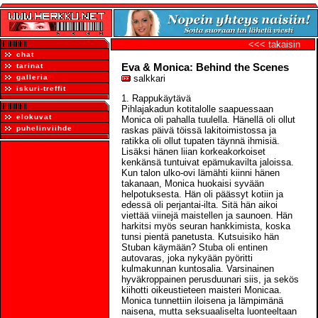
<<< takaisin
chat
Eva & Monica: Behind the Scenes
tarinat
galleria
salkkari
iskuri-treffit
1. Rappukäytävä
Pihlajakadun kotitalolle saapuessaan
elokuvat
Monica oli pahalla tuulella. Hänellä oli ollut
puhelinviihde
raskas päivä töissä lakitoimistossa ja
ratikka oli ollut tupaten täynnä ihmisiä.
Lisäksi hänen liian korkeakorkoiset
kenkänsä tuntuivat epämukavilta jaloissa.
Kun talon ulko-ovi lämähti kiinni hänen
takanaan, Monica huokaisi syvään
helpotuksesta. Hän oli päässyt kotiin ja
edessä oli perjantai-ilta. Sitä hän aikoi
viettää viinejä maistellen ja saunoen. Hän
harkitsi myös seuran hankkimista, koska
tunsi pientä panetusta. Kutsuisiko hän
Stuban käymään? Stuba oli entinen
autovaras, joka nykyään pyöritti
kulmakunnan kuntosalia. Varsinainen
hyväkroppainen perusduunari siis, ja sekös
kiihotti oikeustieteen maisteri Monicaa.
Monica tunnettiin iloisena ja lämpimänä
naisena, mutta seksuaaliselta luonteeltaan