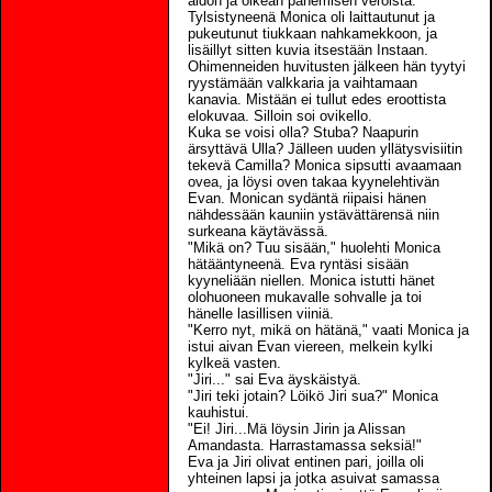
aidon ja oikean panemisen veroista.
Tylsistyneenä Monica oli laittautunut ja
pukeutunut tiukkaan nahkamekkoon, ja
lisäillyt sitten kuvia itsestään Instaan.
Ohimenneiden huvitusten jälkeen hän tyytyi
ryystämään valkkaria ja vaihtamaan
kanavia. Mistään ei tullut edes eroottista
elokuvaa. Silloin soi ovikello.
Kuka se voisi olla? Stuba? Naapurin
ärsyttävä Ulla? Jälleen uuden yllätysvisiitin
tekevä Camilla? Monica sipsutti avaamaan
ovea, ja löysi oven takaa kyynelehtivän
Evan. Monican sydäntä riipaisi hänen
nähdessään kauniin ystävättärensä niin
surkeana käytävässä.
"Mikä on? Tuu sisään," huolehti Monica
hätääntyneenä. Eva ryntäsi sisään
kyyneliään niellen. Monica istutti hänet
olohuoneen mukavalle sohvalle ja toi
hänelle lasillisen viiniä.
"Kerro nyt, mikä on hätänä," vaati Monica ja
istui aivan Evan viereen, melkein kylki
kylkeä vasten.
"Jiri..." sai Eva äyskäistyä.
"Jiri teki jotain? Löikö Jiri sua?" Monica
kauhistui.
"Ei! Jiri...Mä löysin Jirin ja Alissan
Amandasta. Harrastamassa seksiä!"
Eva ja Jiri olivat entinen pari, joilla oli
yhteinen lapsi ja jotka asuivat samassa