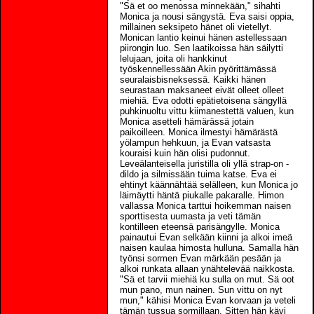
"Sä et oo menossa minnekään," sihahti
Monica ja nousi sängystä. Eva saisi oppia,
millainen seksipeto hänet oli vietellyt.
Monican lantio keinui hänen astellessaan
piirongin luo. Sen laatikoissa hän säilytti
lelujaan, joita oli hankkinut
työskennellessään Akin pyörittämässä
seuralaisbisneksessä. Kaikki hänen
seurastaan maksaneet eivät olleet olleet
miehiä. Eva odotti epätietoisena sängyllä
puhkinuoltu vittu kiimanestettä valuen, kun
Monica asetteli hämärässä jotain
paikoilleen. Monica ilmestyi hämärästä
yölampun hehkuun, ja Evan vatsasta
kouraisi kuin hän olisi pudonnut.
Leveälanteisella juristilla oli yllä strap-on -
dildo ja silmissään tuima katse. Eva ei
ehtinyt käännähtää selälleen, kun Monica jo
läimäytti häntä piukalle pakaralle. Himon
vallassa Monica tarttui hoikemman naisen
sporttisesta uumasta ja veti tämän
kontilleen eteensä parisängylle. Monica
painautui Evan selkään kiinni ja alkoi imeä
naisen kaulaa himosta hulluna. Samalla hän
työnsi sormen Evan märkään pesään ja
alkoi runkata allaan ynähtelevää naikkosta.
"Sä et tarvii miehiä ku sulla on mut. Sä oot
mun pano, mun nainen. Sun vittu on nyt
mun," kähisi Monica Evan korvaan ja veteli
tämän tussua sormillaan. Sitten hän kävi