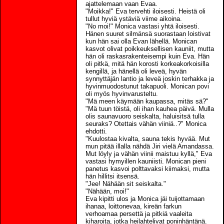
ajattelemaan vaan Evaa.
"Moikka!" Eva tervehti iloisesti. Heistä oli
tullut hyviä ystäviä viime aikoina.
"No moi!" Monica vastasi yhtä iloisesti.
Hänen suuret silmänsä suorastaan loistivat
kun hän sai olla Evan lähellä. Monican
kasvot olivat poikkeuksellisen kauniit, mutta
hän oli raskasrakenteisempi kuin Eva. Hän
oli pitkä, mitä hän korosti korkeakorkoisilla
kengillä, ja hänellä oli leveä, hyvän
synnyttäjän lantio ja leveä joskin terhakka ja
hyvinmuodostunut takapuoli. Monican povi
oli myös hyvinvarusteltu.
"Mä meen käymään kaupassa, mitäs sä?"
"Mä tuun töistä, oli ihan kauhea päivä. Mulla
olis saunavuoro seiskalta, haluisitsä tulla
seuraks? Otettais vähän viiniä..?" Monica
ehdotti.
"Kuulostaa kivalta, sauna tekis hyvää. Mut
mun pitää illalla nähdä Jiri vielä Amandassa.
Mut löyly ja vähän viinii maistuu kyllä," Eva
vastasi hymyillen kauniisti. Monican pieni
panetus kasvoi polttavaksi kiimaksi, mutta
hän hillitsi itsensä.
"Jee! Nähään sit seiskalta."
"Nähään, moi!"
Eva kipitti ulos ja Monica jäi tuijottamaan
ihanaa, loittonevaa, kireän farkun
verhoamaa persettä ja pitkiä vaaleita
kiharoita, jotka heilahtelivat poninhäntänä.