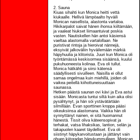
2. Sauna
Kiuas sihahti kun Monica heitti vettä
kiukaalle. Hellivä lämpöaalto hyväili
Monican naisellista, alastonta vartaloa.
Hikikarpalot saivat hänen ihonsa kiiltämään,
ja vaaleat hiukset liimaantuivat poskia
vasten. Nautiskellen hän antoi käsiensä
vaeltaa alastomalla vartalollaan. Ne
puristivat rintoja ja hieroivat nännejä,
eksyivät jalkoväliin hyväilemään märkiä
häpyhuulia ja klitorista. Juuri kun Monica oli
työntämässä keskisormea sisäänsä, kuului
pukuhuoneesta kolinaa. Eva oli tullut.
Monica hätkähti ja siirsi kätensä
säädyllisesti sivuilleen. Naisilla ei ollut
samaa ongelmaa kuin miehillä, joiden oli
vaikea peitellä kiihottuneisuuttaan
saunassa.
Hetken päästä saunan ovi kävi ja Eva astui
sisään. Monicasta tuntui siltä kuin aika olisi
pysähtynyt, ja hän söi ystävätärtään
silmillään. Evan sporttinen kroppa pääsi
oikeuksiinsa alastomana. Vaikka hän oli
synnyttänyt nainen, ei sitä huomannut
hänestä. Tissit oliva käteensopivat ja
terhakat, vatsa lihaksikas, lantion, selän ja
takapuolen kaaret täydelliset. Eva oli
siistinyt häpykarvoitustaan ja jättänyt vain
ohuen kiitoradan häpykummulleen. Monican