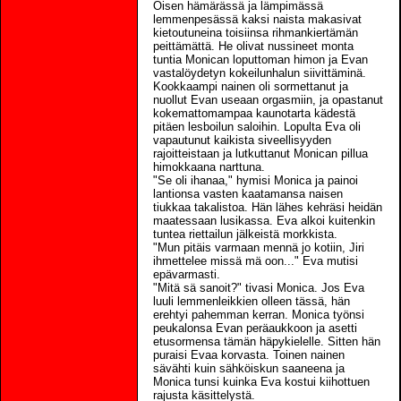
Öisen hämärässä ja lämpimässä
lemmenpesässä kaksi naista makasivat
kietoutuneina toisiinsa rihmankiertämän
peittämättä. He olivat nussineet monta
tuntia Monican loputtoman himon ja Evan
vastalöydetyn kokeilunhalun siivittäminä.
Kookkaampi nainen oli sormettanut ja
nuollut Evan useaan orgasmiin, ja opastanut
kokemattomampaa kaunotarta kädestä
pitäen lesboilun saloihin. Lopulta Eva oli
vapautunut kaikista siveellisyyden
rajoitteistaan ja lutkuttanut Monican pillua
himokkaana narttuna.
"Se oli ihanaa," hymisi Monica ja painoi
lantionsa vasten kaatamansa naisen
tiukkaa takalistoa. Hän lähes kehräsi heidän
maatessaan lusikassa. Eva alkoi kuitenkin
tuntea riettailun jälkeistä morkkista.
"Mun pitäis varmaan mennä jo kotiin, Jiri
ihmettelee missä mä oon..." Eva mutisi
epävarmasti.
"Mitä sä sanoit?" tivasi Monica. Jos Eva
luuli lemmenleikkien olleen tässä, hän
erehtyi pahemman kerran. Monica työnsi
peukalonsa Evan peräaukkoon ja asetti
etusormensa tämän häpykielelle. Sitten hän
puraisi Evaa korvasta. Toinen nainen
sävähti kuin sähköiskun saaneena ja
Monica tunsi kuinka Eva kostui kiihottuen
rajusta käsittelystä.