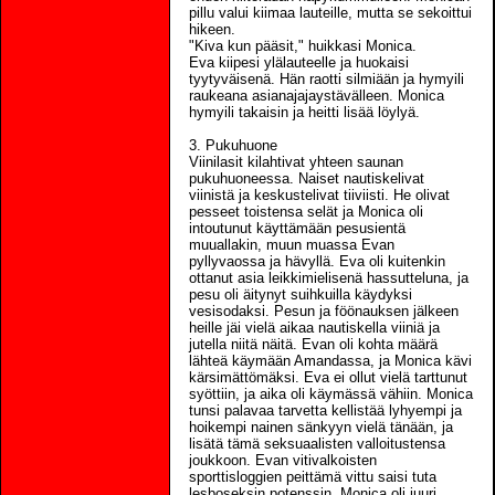
pillu valui kiimaa lauteille, mutta se sekoittui
hikeen.
"Kiva kun pääsit," huikkasi Monica.
Eva kiipesi ylälauteelle ja huokaisi
tyytyväisenä. Hän raotti silmiään ja hymyili
raukeana asianajajaystävälleen. Monica
hymyili takaisin ja heitti lisää löylyä.
3. Pukuhuone
Viinilasit kilahtivat yhteen saunan
pukuhuoneessa. Naiset nautiskelivat
viinistä ja keskustelivat tiiviisti. He olivat
pesseet toistensa selät ja Monica oli
intoutunut käyttämään pesusientä
muuallakin, muun muassa Evan
pyllyvaossa ja hävyllä. Eva oli kuitenkin
ottanut asia leikkimielisenä hassutteluna, ja
pesu oli äitynyt suihkuilla käydyksi
vesisodaksi. Pesun ja föönauksen jälkeen
heille jäi vielä aikaa nautiskella viiniä ja
jutella niitä näitä. Evan oli kohta määrä
lähteä käymään Amandassa, ja Monica kävi
kärsimättömäksi. Eva ei ollut vielä tarttunut
syöttiin, ja aika oli käymässä vähiin. Monica
tunsi palavaa tarvetta kellistää lyhyempi ja
hoikempi nainen sänkyyn vielä tänään, ja
lisätä tämä seksuaalisten valloitustensa
joukkoon. Evan vitivalkoisten
sporttisloggien peittämä vittu saisi tuta
lesboseksin potenssin. Monica oli juuri