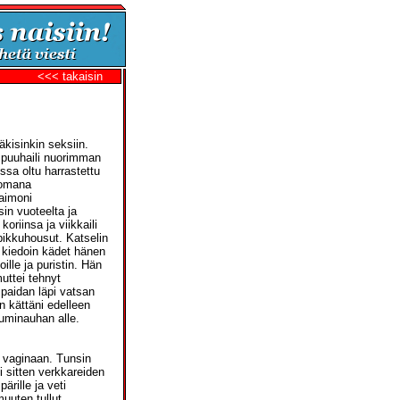
<<< takaisin
äkisinkin seksiin.
a puuhaili nuorimman
ssa oltu harrastettu
stomana
vaimoni
sin vuoteelta ja
riinsa ja viikkaili
 pikkuhousut. Katselin
a kiedoin kädet hänen
oille ja puristin. Hän
uttei tehnyt
 paidan läpi vatsan
 kättäni edelleen
kuminauhan alle.
 vaginaan. Tunsin
i sitten verkkareiden
rille ja veti
uuten tullut