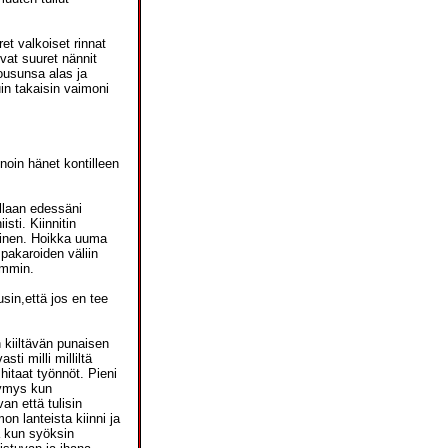
ret valkoiset rinnat
ovat suuret nännit
housunsa alas ja
in takaisin vaimoni
noin hänet kontilleen
illaan edessäni
isti. Kiinnitin
koinen. Hoikka uuma
 pakaroiden väliin
remmin.
sin,että jos en tee
 kiiltävän punaisen
ti milli milliltä
hitaat työnnöt. Pieni
symys kun
n että tulisin
on lanteista kiinni ja
ä kun syöksin