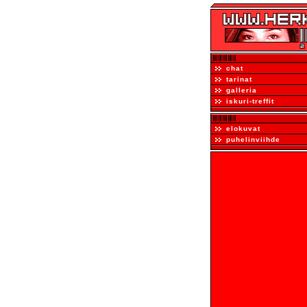
chat
tarinat
galleria
iskuri-treffit
elokuvat
puhelinviihde