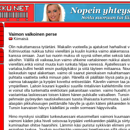
Vaimon valkoinen perse
Kiimaisä
Olin nukuttamassa tytärtäni. Makailin vuoteella ja ajatukset harhailivat v
Kolmivuotias nukkua tuhisi vierelläni ja kuulin kuinka vaimo alakerrass
kanssa omiaan. Juuri tuo nuorin muksu oli syynä siihen,ettei seksiä talo
aikoihin. Välillä oli vaikeaa,kun vaimo uhkeine vartaloineen nukkui ala
vierelläni,enkä voinut muuta kuin runkata hiljaa vieressä. Ajatellessani 
vartaloa,kullini heräili ensin puolijäykäksi ja siitä täyteen mittaansa. Nou
laskeuduin raput alakertaan. vaimo oli saanut pienokaisen nukahtamaan ko
puhtaita vaatteita selkä minuun päin. Hänellä oli päällään löysä paita ja
vaimoa takaapäin ja kyrpäni kovettui entisestään. Kävelin vaimon taa j
ympärilleen. Laitoin kourani kupeiksi suurille rintaliivien kahlehtimille rinn
ei voinut olla tuntematta erektiotani pakaroitaan vasten. vaimo huoahti,m
vastarintaa laskiessani toisen käteni hänen pulskalle vatsalleen. Tunsin
pehmeän pyöreyden nautiskellessani tuosta lihaisasta kummusta. Laskin
alaspäin pikkuhousujen peittämälle hävylle ja ujutin käteni pikkareiden 
Tunsin karvaisen hävyn kädelläni ja vedin sormeani häpyviivalla.
Himo myrskysi sisälläni tunkeutuessani etusormellani vaimoni kuumaan
vaimoni käden joka hiveli seisovaa kyrpääni verkkareiden päältä,ja siirty
kuminauhan ohitse haaroihini. Lämmin käsi puristui sykkivän elimeni ympä
esinahan taakse. Jouduin pyytämään vaimoani lopettamaan,sillä olisin m