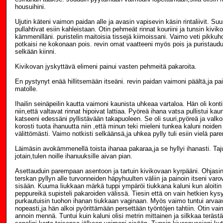
housuihini.
Ujutin käteni vaimon paidan alle ja avasin vapisevin käsin rintaliivit. Suu
pullahtivat esiin kahleistaan. Otin pehmeät rinnat kouriini ja tunsin kivik
kämmenilläni. puristelin maitoisia tissejä kiimoissani. Vaimo veti pikku
potkaisi ne kokonaan pois. revin omat vaatteeni myös pois ja puristaudu
selkään kiinni.
Kivikovan jyskyttävä elimeni painui vasten pehmeitä pakaroita.
En pystynyt enää hillitsemään itseäni. revin paidan vaimoni päältä,ja pai
matolle.
Ihailin seinäpeilin kautta vaimoni kaunista uhkeaa vartaloa. Hän oli kont
niin,että valtavat rinnat hipoivat lattiaa. Pyöreä ihana vatsa pullistui kauni
katseeni edessäni pyllistävään takapuoleen. Se oli suuri,pyöreä ja val
korosti tuota ihanuutta niin ,että minun teki mieleni tunkea kaluni noiden
välittömästi. Vaimo notkisti selkäänsä,ja uhkea pylly tuli esiin vielä pa
Läimäsin avokämmenellä toista ihanaa pakaraa,ja se hyllyi ihanasti. Taju
jotain,tulen noille ihanuuksille aivan pian.
Asettauduin parempaan asentoon ja tartuin kivikovaan kyrpääni. Ohjasin
terskan pyllyn alle turvonneiden häpyhuulten väliin ja painoin itseni varovas
sisään. Kuuma liukkaan märkä tuppi ympäröi tiukkana kaluni kun aloitin 
peppureikä supisteli pakaroiden välissä. Tiesin että on vain hetkien ky
purkautuisin tuohon ihanan tiukkaan vaginaan. Myös vaimo tuntui arvaava
nopeasti,ja hän alkoi pyörittämään persettään työntöjen tahtiin. Otin vaim
annoin mennä. Tuntui kuin kaluni olisi metrin mittainen ja silkkaa teräst