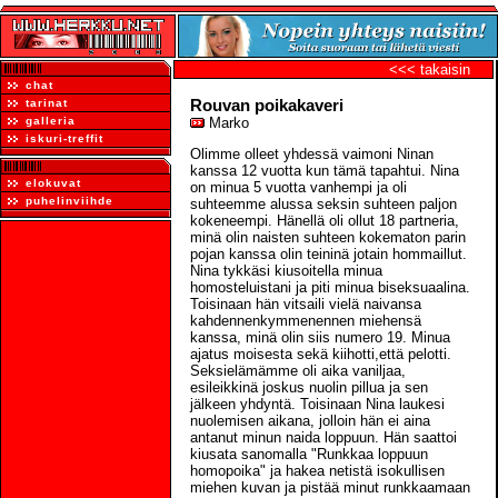
<<< takaisin
chat
Rouvan poikakaveri
tarinat
galleria
Marko
iskuri-treffit
Olimme olleet yhdessä vaimoni Ninan
kanssa 12 vuotta kun tämä tapahtui. Nina
elokuvat
on minua 5 vuotta vanhempi ja oli
puhelinviihde
suhteemme alussa seksin suhteen paljon
kokeneempi. Hänellä oli ollut 18 partneria,
minä olin naisten suhteen kokematon parin
pojan kanssa olin teininä jotain hommaillut.
Nina tykkäsi kiusoitella minua
homosteluistani ja piti minua biseksuaalina.
Toisinaan hän vitsaili vielä naivansa
kahdennenkymmenennen miehensä
kanssa, minä olin siis numero 19. Minua
ajatus moisesta sekä kiihotti,että pelotti.
Seksielämämme oli aika vaniljaa,
esileikkinä joskus nuolin pillua ja sen
jälkeen yhdyntä. Toisinaan Nina laukesi
nuolemisen aikana, jolloin hän ei aina
antanut minun naida loppuun. Hän saattoi
kiusata sanomalla "Runkkaa loppuun
homopoika" ja hakea netistä isokullisen
miehen kuvan ja pistää minut runkkaamaan