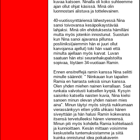
kuvaa katsoen. Ninalla oli koko suhteemme
ajan ollut ohjat käsissä. Minä olin
luonnostani alistuva ja tottelevainen.
40-vuotissynttäriensä lähestyessä Nina
sanoi toivovansa kesäpoikaystävää
lahjaksi. Minä olin ehdotuksesta hämilläni
mutta myös jotenkin innostunut. Suostuin
kun Nina sanoi ajavansa pillunsa
posliiniksi(aiemmin hän ei juuri ollut
karvojansa ajellut) toki hän vaati että
minulta ajellaan myös karvat. Luvan
saatuan hän etsi seuranhakupalstoilta
sopivaa, löytäen 34-vuotiaan Ramin.
Ennen ensitreffejä ramin kanssa Nina selitti
minulle säännöt: " Niinkauan kun tapailen
Ramia en harrasta seksiä sinun kanssa.
Olen yhden miehen nainen kerrallaan. Saat
runkata valvotusti katsellen kyrpiä. Kysyin
saisinko katsella naisten kuvia, Nina kielsi
sanoen minun olevan yhden naisen mies
aina". Minun täytyi myös siirytä nukkumaan
vierassänkyyn etten yöllä uhkaisi hänen
siveyttään ja hän halusi Ramin kokevansa
itsensä tervetulleeksi hänen viereensä.
Minun piti myös kohdella Ramia kohteliaasti
ja kunnioittaen. Kesän mittaan voisimme
keskustella tuntemuksistamme ja siitä
kuinka onnistunut idea poikakaverin