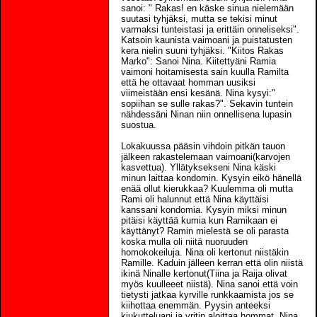
sanoi: " Rakas! en käske sinua nielemään
suutasi tyhjäksi, mutta se tekisi minut
varmaksi tunteistasi ja erittäin onneliseksi".
Katsoin kaunista vaimoani ja puistatusten
kera nielin suuni tyhjäksi. "Kiitos Rakas
Marko": Sanoi Nina. Kiitettyäni Ramia
vaimoni hoitamisesta sain kuulla Ramilta
että he ottavaat homman uusiksi
viimeistään ensi kesänä. Nina kysyi:"
sopiihan se sulle rakas?". Sekavin tuntein
nähdessäni Ninan niin onnellisena lupasin
suostua.
Lokakuussa pääsin vihdoin pitkän tauon
jälkeen rakastelemaan vaimoani(karvojen
kasvettua). Yllätyksekseni Nina käski
minun laittaa kondomin. Kysyin eikö hänellä
enää ollut kierukkaa? Kuulemma oli mutta
Rami oli halunnut että Nina käyttäisi
kanssani kondomia. Kysyin miksi minun
pitäisi käyttää kumia kun Ramikaan ei
käyttänyt? Ramin mielestä se oli parasta
koska mulla oli niitä nuoruuden
homokokeiluja. Nina oli kertonut niistäkin
Ramille. Kaduin jälleen kerran että olin niistä
ikinä Ninalle kertonut(Tiina ja Raija olivat
myös kuulleeet niistä). Nina sanoi että voin
tietysti jatkaa kyrville runkkaamista jos se
kiihottaa enemmän. Pyysin anteeksi
kiukutteluani ja yritin aloittaa hommat. Nina