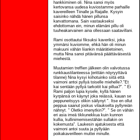
hankkiminen oli. Nina sanoi myös
kertovansa uudesa kuviostamme parhaille
kavereilleen Tiinalle ja Raijalle. Kysyin
saisinko nähdä hänen pillunsa
karvattomana. Sain vastaukseksi
ehdottoman ein, minun elämäni pillu oli
tuuheakarvainen aina ollessaan saatavillani.
Rami osottautui fiksuksi kaveriksi, joka
ymmärsi kuviomme, ehkä hän oli minun
makuuni vähän liiankin määrätietoinen,
mutta Nina sanoi pitävänsä päättäväisestä
miehestä.
Muutamien treffien jälkeen olin valvotussa
runkkaustilanteessa (erittäin nöyryyttävä
tilanne) Nina kysyi kiihotuinko siitä että
vaimoni antoi pyllyä toiselle miehelle?."Et
kai sentään pyllyä tarkoitit kai pillua?". " Ei
Rami paljon lupia kysele, kyllä hänen
kyrpänsä on käynyt joka reiässä, kauan se
peppuneitsyys olikin säilynyt ". Itse en ollut
peppua saanut joskus vilaukselta pyllyreiän
nähnyt. " Oletko imenytkin?". " Se on vähän
eri asia imeä tikkunekkua kuin kunnon
kullia, kullinimemisestähän sullakin on
kokemusta". Laukesin ajatuksesta että
vaimoni antoi suuta ja pyllyään
poikakaverilleen muttei minulle.