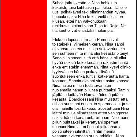
Suhde jatkui kesän ja Nina hehkui ja
kukoisti, taisi laihtuakin pari kiloa. Hänelle
uusi poikakaveri teki silminnähden hyvää.
Loppukesäksi Nina keksi vielä sellaisen
kiusan, ettei hän valvonutkaan
runkkusessioitani vaan Tiina tai Raija. Ne
tilanteet olivat entistäkin nolompia.
Elokuun lopussa Tiina ja Rami naivat
toistaiseksi viimeisen kerran. Nina sanoi
olevansa haikein mielin ja sekavintuntein
sen suhteen mitä minä olin kesästä pitänyt.
Sanoin iloinneeni siitä että hänellä oli ollut
hyvää seksiä koko kesän ja rakastin häntä
ehkä entistäkin enemmän. Nina kysyi olinko
tyytyväinen hänen poikaystävänsä
suoritukseen enkä tuntisi katkeruutta häntä
kohtaan. Sanoin olevani sinut asian kanssa.
Nina halusi minun todistavan sen
nuolemalla hänen pillunsa puhtaaksi Ramin
jäljiltä ja kiittävän Ramia kädestä pitäen
kesästä. Epäröidessäni Nina muistutti että
olihan suussani ennenkin spermaaollut ja se
olisi hänelle tosi tärkeää. Suostuttuani Nina
laittoi minulle silmäsiteen etten vahingossa
näkisi hänen karvatonta pilluaan. Nuoltuani
pillun puhtaaksi ja kerättyäni spermat
suuhuni Nina laittoi housut jalkaansa ja
poisti siteen silmiltäni. Yritin mennä
vessaan sylkemään suuni tyhjäksi. Nina