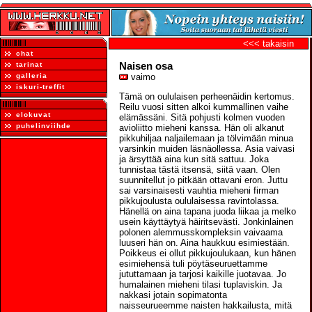
<<< takaisin
chat
Naisen osa
tarinat
galleria
vaimo
iskuri-treffit
Tämä on oululaisen perheenäidin kertomus.
Reilu vuosi sitten alkoi kummallinen vaihe
elokuvat
elämässäni. Sitä pohjusti kolmen vuoden
puhelinviihde
avioliitto mieheni kanssa. Hän oli alkanut
pikkuhiljaa naljailemaan ja tölvimään minua
varsinkin muiden läsnäollessa. Asia vaivasi
ja ärsyttää aina kun sitä sattuu. Joka
tunnistaa tästä itsensä, siitä vaan. Olen
suunnitellut jo pitkään ottavani eron. Juttu
sai varsinaisesti vauhtia mieheni firman
pikkujoulusta oululaisessa ravintolassa.
Hänellä on aina tapana juoda liikaa ja melko
usein käyttäytyä häiritsevästi. Jonkinlainen
polonen alemmusskompleksin vaivaama
luuseri hän on. Aina haukkuu esimiestään.
Poikkeus ei ollut pikkujoulukaan, kun hänen
esimiehensä tuli pöytäseuruettamme
jututtamaan ja tarjosi kaikille juotavaa. Jo
humalainen mieheni tilasi tuplaviskin. Ja
nakkasi jotain sopimatonta
naisseurueemme naisten hakkailusta, mitä