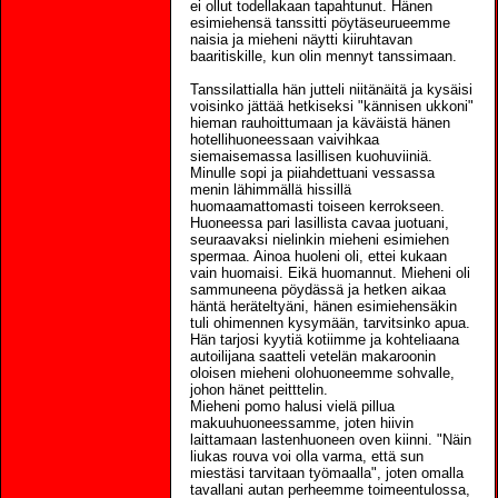
ei ollut todellakaan tapahtunut. Hänen
esimiehensä tanssitti pöytäseurueemme
naisia ja mieheni näytti kiiruhtavan
baaritiskille, kun olin mennyt tanssimaan.
Tanssilattialla hän jutteli niitänäitä ja kysäisi
voisinko jättää hetkiseksi "kännisen ukkoni"
hieman rauhoittumaan ja käväistä hänen
hotellihuoneessaan vaivihkaa
siemaisemassa lasillisen kuohuviiniä.
Minulle sopi ja piiahdettuani vessassa
menin lähimmällä hissillä
huomaamattomasti toiseen kerrokseen.
Huoneessa pari lasillista cavaa juotuani,
seuraavaksi nielinkin mieheni esimiehen
spermaa. Ainoa huoleni oli, ettei kukaan
vain huomaisi. Eikä huomannut. Mieheni oli
sammuneena pöydässä ja hetken aikaa
häntä heräteltyäni, hänen esimiehensäkin
tuli ohimennen kysymään, tarvitsinko apua.
Hän tarjosi kyytiä kotiimme ja kohteliaana
autoilijana saatteli vetelän makaroonin
oloisen mieheni olohuoneemme sohvalle,
johon hänet peitttelin.
Mieheni pomo halusi vielä pillua
makuuhuoneessamme, joten hiivin
laittamaan lastenhuoneen oven kiinni. "Näin
liukas rouva voi olla varma, että sun
miestäsi tarvitaan työmaalla", joten omalla
tavallani autan perheemme toimeentulossa,