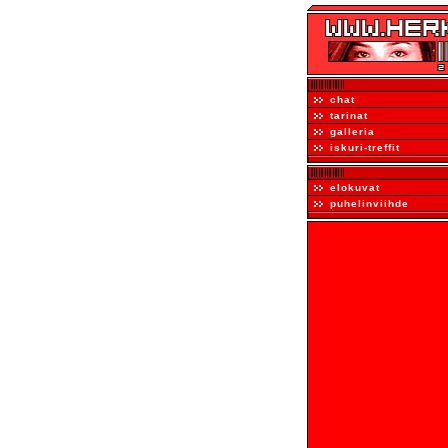
chat
tarinat
galleria
iskuri-treffit
elokuvat
puhelinviihde