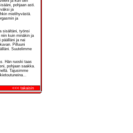
lleni ja kun olin
sisääni, pohjaan asti.
yväksi ja
hkin mielihyvästä.
 orgasmin ja
a sisältäni, työnsi
 niin kuin minäkin ja
päälläni ja nai
kuvan. Pilluuni
isälläni. Suutelimme
s. Hän ruoski taas
leni, pohjaan saakka.
hänellä. Tajusimme
kietoutuneina...
<<< takaisin