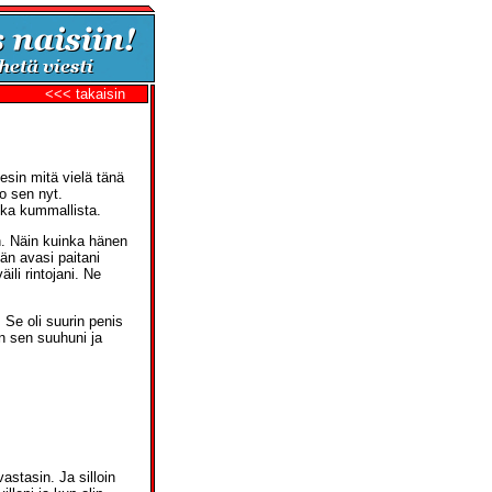
<<< takaisin
esin mitä vielä tänä
o sen nyt.
ika kummallista.
an. Näin kuinka hänen
än avasi paitani
ili rintojani. Ne
 Se oli suurin penis
n sen suuhuni ja
stasin. Ja silloin