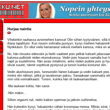
Hurjaa naintia
-
Vihdoinkin rauhassa aviomieheni kanssa! Olin siihen tyytyväinen, sillä ti
iltana tapahtuisi. Kun nousin sohvalta pystyyn, kysyi mieheni haluaisink
Nyökkäsin. En ollut vielä harrastanut seksiä mieheni kanssa, mikä on a
No, hän riisuutui edessäni ja heitti vaatteet pois pelkät kalsarit jalassa
kalunsa pullisteli niiden etumuksessa. Vedin pois housuni samalla kun h
napit ja suutelimme. Hän avasi rintaliivini, antoi niiden pudota pois ja hyvä
olivat suuret, nännit sojottivat pystyssä ja tunsin kuinka kostunut olin.
Vedin alushousuni pois, tunnustelin hänen kaluaan ja vedin kalsarit pois.
minkä olin nähnyt, pitkä ja tavattoman paksu. Sanaakaan sanomatta oti
imin sitä voimakkaasti. Tunsin, kuinka hän oli laukeamaisillaan.
-Mä laukean kohta, hän sanoi.
-Niin mäkin...
Silloin orgasmi tuli, nielin kaiken sperman ja jatkoin suihinottoa.
Hän kuitenkin kysyi, haluaisinko vähän kovempaa menoa. Mikäs siinä, va