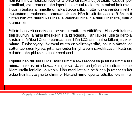
hän löi minua, hakkasi ruoskalla jonka oli kaivanut jostakin. Kaaduin polvi
kontillani, avuttomana, hän lopetti, laskeutui taakseni ja painoi kalunsa 
Huusin tuskasta, minulla on aika tiukka pillu, mutta tuska vaihtui mielih
laukesimme molemmat samaan aikaan. Hän liikutti itseään sisälläni ja ä
Sitten hän otti rintani käsiinsä ja venytteli niitä. Se tuntui ihanalta, sain
kiemurtelin.
Silloin hän veti rinnoistani, se sattui mutta en välittänyt. Hän veti kaluns
sen suuhuni ja minä imeskelin sitä kiihkeästi. Hän laukesi useita kertoja
kastuin märäksi hänen spermastaan. Hän käänsi minut selälleni, makasi 
minua. Tuska vyöryi lävitseni mutta en välittänyt siitä, halusin tämän jat
sattui tuo suuri kyrpä, jota hän kuitenkin yhä vain raivokkaasti liikutti s
pitkään, hän piti taas kiinni rinnoistani.
Lopulta hän tuli taas ulos, makasimme 69-asennossa ja laukesimme taa
minua, hakkasi niin kovaa kuin jaksoi. Ja sitten työnsi vibraattorin sisäl
Kiemurtelin lattialla, laukesin. Hän meni lattialle selälleen ja ratsastin 
äkkiä kuinka väsyneitä olimme. Nukahdimme lopulta lattialle, toisiimme 
Copyright © Herkku.net 2003-2021 -
Tietosuojaseloste
-
Palaute