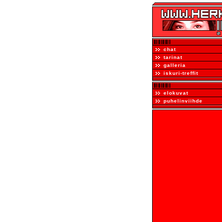
chat
tarinat
galleria
iskuri-treffit
elokuvat
puhelinviihde