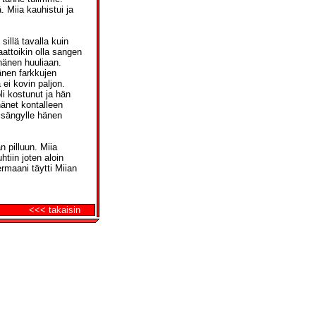
 Miia kauhistui ja
 sillä tavalla kuin
aattoikin olla sangen
hänen huuliaan.
änen farkkujen
 ei kovin paljon.
li kostunut ja hän
hänet kontalleen
n sängylle hänen
n pilluun. Miia
htiin joten aloin
rmaani täytti Miian
<<< takaisin