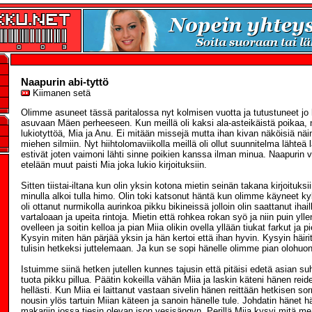
Naapurin abi-tyttö
Kiimanen setä
Olimme asuneet tässä paritalossa nyt kolmisen vuotta ja tutustuneet jo
asuvaan Mäen perheeseen. Kun meillä oli kaksi ala-asteikäistä poikaa, nii
lukiotyttöä, Mia ja Anu. Ei mitään missejä mutta ihan kivan näköisiä näi
miehen silmiin. Nyt hiihtolomaviikolla meillä oli ollut suunnitelma lähteä 
estivät joten vaimoni lähti sinne poikien kanssa ilman minua. Naapurin v
etelään muut paisti Mia joka lukio kirjoituksiin.
Sitten tiistai-iltana kun olin yksin kotona mietin seinän takana kirjoituksi
minulla alkoi tulla himo. Olin toki katsonut häntä kun olimme käyneet ky
oli ottanut nurmikolla aurinkoa pikku bikineissä jolloin olin saattanut ihai
vartaloaan ja upeita rintoja. Mietin että rohkea rokan syö ja niin puin ylle
ovelleen ja soitin kelloa ja pian Miia olikin ovella yllään tiukat farkut ja pi
Kysyin miten hän pärjää yksin ja hän kertoi että ihan hyvin. Kysyin häir
tulisin hetkeksi juttelemaan. Ja kun se sopi hänelle olimme pian olohuo
Istuimme siinä hetken jutellen kunnes tajusin että pitäisi edetä asian suh
tuota pikku pillua. Päätin kokeilla vähän Miia ja laskin käteni hänen reide
hellästi. Kun Miia ei laittanut vastaan sivelin hänen reittään hetkisen sor
nousin ylös tartuin Miian käteen ja sanoin hänelle tule. Johdatin häne
makariin jossa tiesin olevan ison vesisängyn. Perillä Miia kysyi mitä m