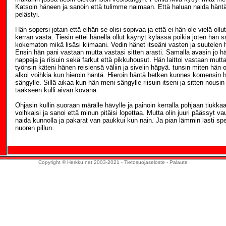
Katsoin häneen ja sanoin että tulimme naimaan. Että haluan naida häntä.
pelästyi.
Hän sopersi jotain että eihän se olisi sopivaa ja että ei hän ole vielä ollut
kerran vasta. Tiesin ettei hänellä ollut käynyt kylässä poikia joten hän s
kokematon mikä lisäsi kiimaani. Vedin hänet itseäni vasten ja suutelen 
Ensin hän pani vastaan mutta vastasi sitten arasti. Samalla avasin jo h
nappeja ja riisuin sekä farkut että pikkuhousut. Hän laittoi vastaan mutta
työnsin käteni hänen reisiensä väliin ja sivelin häpyä. tunsin miten hän o
alkoi voihkia kun hieroin häntä. Hieroin häntä hetken kunnes komensin 
sängylle. Sillä aikaa kun hän meni sängylle riisuin itseni ja sitten nousi
taakseen kulli aivan kovana.
Ohjasin kullin suoraan märälle hävylle ja painoin kerralla pohjaan tiukkaa
voihkaisi ja sanoi että minun pitäisi lopettaa. Mutta olin juuri päässyt vau
naida kunnolla ja pakarat van paukkui kun nain. Ja pian lämmin lasti spe
nuoren pillun.
Copyright © Herkku.net 2003-2021 -
Tietosuojaseloste
-
Palaute