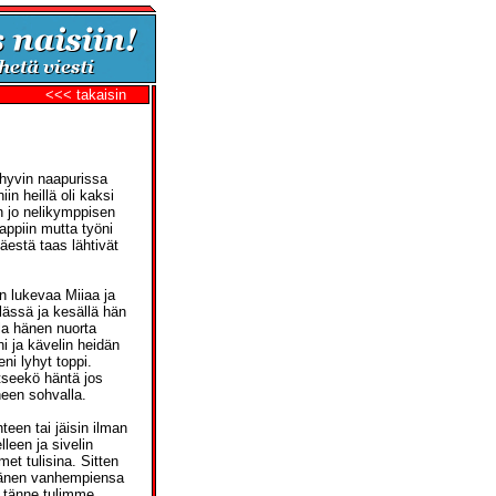
<<< takaisin
 hyvin naapurissa
n heillä oli kaksi
n jo nelikymppisen
lappiin mutta työni
äestä taas lähtivät
in lukevaa Miiaa ja
lässä ja kesällä hän
lla hänen nuorta
ni ja kävelin heidän
eni lyhyt toppi.
itseekö häntä jos
neen sohvalla.
teen tai jäisin ilman
lleen ja sivelin
met tulisina. Sitten
t hänen vanhempiensa
e tänne tulimme.