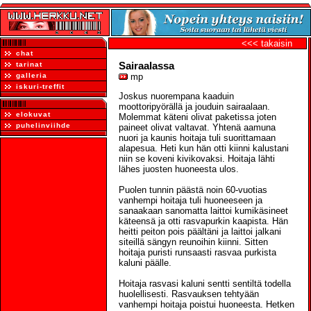
<<< takaisin
chat
Sairaalassa
tarinat
galleria
mp
iskuri-treffit
Joskus nuorempana kaaduin
moottoripyörällä ja jouduin sairaalaan.
elokuvat
Molemmat käteni olivat paketissa joten
puhelinviihde
paineet olivat valtavat. Yhtenä aamuna
nuori ja kaunis hoitaja tuli suorittamaan
alapesua. Heti kun hän otti kiinni kalustani
niin se koveni kivikovaksi. Hoitaja lähti
lähes juosten huoneesta ulos.
Puolen tunnin päästä noin 60-vuotias
vanhempi hoitaja tuli huoneeseen ja
sanaakaan sanomatta laittoi kumikäsineet
käteensä ja otti rasvapurkin kaapista. Hän
heitti peiton pois päältäni ja laittoi jalkani
siteillä sängyn reunoihin kiinni. Sitten
hoitaja puristi runsaasti rasvaa purkista
kaluni päälle.
Hoitaja rasvasi kaluni sentti sentiltä todella
huolellisesti. Rasvauksen tehtyään
vanhempi hoitaja poistui huoneesta. Hetken