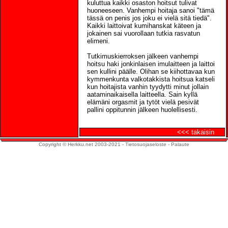
kuluttua kaikki osaston hoitsut tulivat
huoneeseen. Vanhempi hoitaja sanoi "tämä
tässä on penis jos joku ei vielä sitä tiedä".
Kaikki laittoivat kumihanskat käteen ja
jokainen sai vuorollaan tutkia rasvatun
elimeni.
Tutkimuskierroksen jälkeen vanhempi
hoitsu haki jonkinlaisen imulaitteen ja laittoi
sen kullini päälle. Olihan se kiihottavaa kun
kymmenkunta valkotakkista hoitsua katseli
kun hoitajista vanhin tyydytti minut jollain
aataminaikaisella laitteella. Sain kyllä
elämäni orgasmit ja tytöt vielä pesivät
pallini oppitunnin jälkeen huolellisesti.
<<< takaisin
Copyright © Herkku.net 2003-2021 -
Tietosuojaseloste
-
Palaute