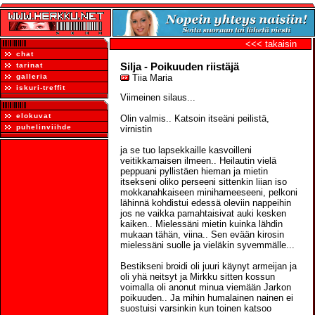
<<< takaisin
chat
Silja - Poikuuden riistäjä
tarinat
galleria
Tiia Maria
iskuri-treffit
Viimeinen silaus...
elokuvat
Olin valmis.. Katsoin itseäni peilistä,
puhelinviihde
virnistin
ja se tuo lapsekkaille kasvoilleni
veitikkamaisen ilmeen.. Heilautin vielä
peppuani pyllistäen hieman ja mietin
itsekseni oliko perseeni sittenkin liian iso
mokkanahkaiseen minihameeseeni, pelkoni
lähinnä kohdistui edessä oleviin nappeihin
jos ne vaikka pamahtaisivat auki kesken
kaiken.. Mielessäni mietin kuinka lähdin
mukaan tähän, viina.. Sen evään kirosin
mielessäni suolle ja vieläkin syvemmälle...
Bestikseni broidi oli juuri käynyt armeijan ja
oli yhä neitsyt ja Mirkku sitten kossun
voimalla oli anonut minua viemään Jarkon
poikuuden.. Ja mihin humalainen nainen ei
suostuisi varsinkin kun toinen katsoo