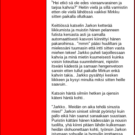
"Hei etkö sä ole edes vieraanvarainen ja
tarjoa kahvia?" Heitin vielä ja sillä varmistin
etten ole vielä lähdössä vaikkei Mirkku
sitten paikalla ollutkaan.
Keittiössä katselin Jarkon ketterää
liikkumista ja muistin hänen pelanneen
futista kersasta asti ja samalla
automaattisesti kasvoni kiinnittyi hänen
pakaroihinsa.. "mmm" pääsi huuliltani ja
mielessäni tuumasin että intti sitten vasta
miehen tekee! Jarkko puheli tarjoillessaan
kahvia ja minä mietin kuumeisesti kuinka
voisin toteuttaa suunnitelmani, nipistin
itseäni kädestä ja samaan hengenvetoon
sanoin etten tullut paikalle Mirkun enkä
kahvin takia.. Jarkko pysähtyi kesken
liikkeen ja kysyi minulta miksi sitten heille
saavuin..
Katsoin häntä silmiin hetken ja ojensin
käteni häntä kohti..
"Jarkko.. Meidän on aika tehdä sinusta
mies!" Jarkon siniset silmät pyöristyi kuin
pallo eikä hän saanut sanaakaan suustaan.
Puristin kättäni hänen kädessään ja nousin
tuolilta, yhä kiinni pitäen lähdin kulkemaan
heidän olohuonettaan kohti, työnsin Jarkon
istumaan sohvalle ja hymyilin irrottaessa