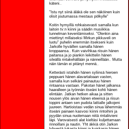
käteni..
"Istu nyt siinä äläkä ole sen näköinen kuin
olisit joutumassa mestaus pölkylle"
Koitin hymyillä rohkaisevasti samalla kun
laitoin tv:n kiinni ja säädin musiikkia
tunnelman keventämiseksi. "Olenkin aina
miettinyt millaiseksi Mirkun pikkuveli on
luotu" puhelin enemmän itsekseni kuin
Jarkolle hyväillen samalla hänen
kroppaansa.. Kuin vaivihkaa riisuin hänen
paitansa ja jo piankin leikittelin hänen
sileällä rintakehällään ja nänneillään.. Mutta
näin tämän ei pitänyt mennä..
Ketterästi istahdin hänen syliinsä hieroen
peppuani hänen alavartaloaan vasten,
samalla kun selkäni painautuu hänen
rintaansa vastaan. Pakotan hänet jalkansa
haaralleen ja työnnän itseäni kohti hänen
elintään. Jatkan hetken aikaa ja sitten
nousen ylös aivan hänen eteensä ja riisun
toppini antaen sen pudota lattialle jalkojeni
juureen. Hartioistasi vedän sinua lähemmäs
itseäni painaen kasvosi kiinni rintoihini ja
pyydän sinua nuolemaan niitä rintaliivieni
läpi. Varovaisesti alat kieltäsi kuljettamaan
rinnoillani ja nautin. Yht äkkiä otin Jarkon
lyhyestä tukasta kiinni ja kuiskasin hänen