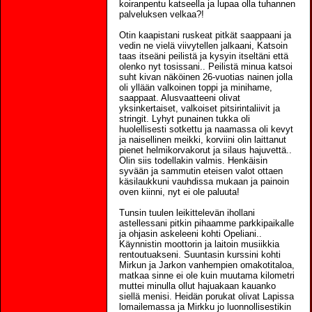
koiranpentu katseella ja lupaa olla tuhannen
palveluksen velkaa?!
Otin kaapistani ruskeat pitkät saappaani ja
vedin ne vielä viivytellen jalkaani, Katsoin
taas itseäni peilistä ja kysyin itseltäni että
olenko nyt tosissani.. Peilistä minua katsoi
suht kivan näköinen 26-vuotias nainen jolla
oli yllään valkoinen toppi ja minihame,
saappaat. Alusvaatteeni olivat
yksinkertaiset, valkoiset pitsirintaliivit ja
stringit. Lyhyt punainen tukka oli
huolellisesti sotkettu ja naamassa oli kevyt
ja naisellinen meikki, korviini olin laittanut
pienet helmikorvakorut ja silaus hajuvettä..
Olin siis todellakin valmis. Henkäisin
syvään ja sammutin eteisen valot ottaen
käsilaukkuni vauhdissa mukaan ja painoin
oven kiinni, nyt ei ole paluuta!
Tunsin tuulen leikittelevän ihollani
astellessani pitkin pihaamme parkkipaikalle
ja ohjasin askeleeni kohti Opeliani..
Käynnistin moottorin ja laitoin musiikkia
rentoutuakseni. Suuntasin kurssini kohti
Mirkun ja Jarkon vanhempien omakotitaloa,
matkaa sinne ei ole kuin muutama kilometri
muttei minulla ollut hajuakaan kauanko
siellä menisi. Heidän porukat olivat Lapissa
lomailemassa ja Mirkku jo luonnollisestikin