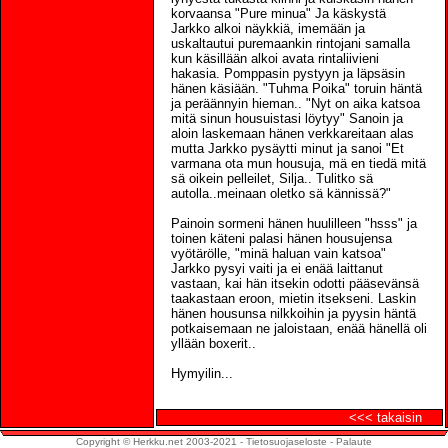
korvaansa "Pure minua" Ja käskystä
Jarkko alkoi näykkiä, imemään ja
uskaltautui puremaankin rintojani samalla
kun käsillään alkoi avata rintaliivieni
hakasia. Pomppasin pystyyn ja läpsäsin
hänen käsiään. "Tuhma Poika" toruin häntä
ja peräännyin hieman.. "Nyt on aika katsoa
mitä sinun housuistasi löytyy" Sanoin ja
aloin laskemaan hänen verkkareitaan alas
mutta Jarkko pysäytti minut ja sanoi "Et
varmana ota mun housuja, mä en tiedä mitä
sä oikein pelleilet, Silja.. Tulitko sä
autolla..meinaan oletko sä kännissä?"
Painoin sormeni hänen huulilleen "hsss" ja
toinen käteni palasi hänen housujensa
vyötärölle, "minä haluan vain katsoa"
Jarkko pysyi vaiti ja ei enää laittanut
vastaan, kai hän itsekin odotti pääsevänsä
taakastaan eroon, mietin itsekseni. Laskin
hänen housunsa nilkkoihin ja pyysin häntä
potkaisemaan ne jaloistaan, enää hänellä oli
yllään boxerit..
Hymyilin...
<<< takaisin
Copyright © Herkku.net 2003-2021 -
Tietosuojaseloste
-
Palaute