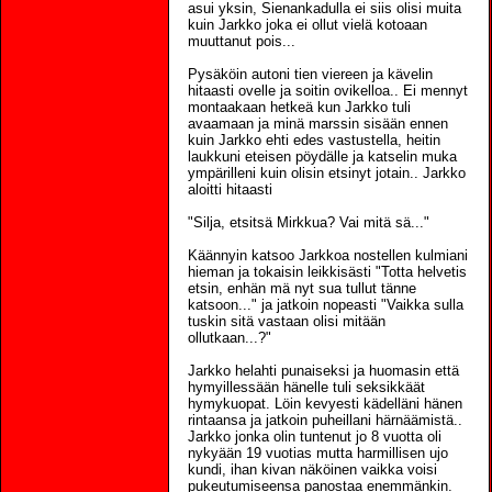
asui yksin, Sienankadulla ei siis olisi muita
kuin Jarkko joka ei ollut vielä kotoaan
muuttanut pois...
Pysäköin autoni tien viereen ja kävelin
hitaasti ovelle ja soitin ovikelloa.. Ei mennyt
montaakaan hetkeä kun Jarkko tuli
avaamaan ja minä marssin sisään ennen
kuin Jarkko ehti edes vastustella, heitin
laukkuni eteisen pöydälle ja katselin muka
ympärilleni kuin olisin etsinyt jotain.. Jarkko
aloitti hitaasti
"Silja, etsitsä Mirkkua? Vai mitä sä..."
Käännyin katsoo Jarkkoa nostellen kulmiani
hieman ja tokaisin leikkisästi "Totta helvetis
etsin, enhän mä nyt sua tullut tänne
katsoon..." ja jatkoin nopeasti "Vaikka sulla
tuskin sitä vastaan olisi mitään
ollutkaan...?"
Jarkko helahti punaiseksi ja huomasin että
hymyillessään hänelle tuli seksikkäät
hymykuopat. Löin kevyesti kädelläni hänen
rintaansa ja jatkoin puheillani härnäämistä..
Jarkko jonka olin tuntenut jo 8 vuotta oli
nykyään 19 vuotias mutta harmillisen ujo
kundi, ihan kivan näköinen vaikka voisi
pukeutumiseensa panostaa enemmänkin.