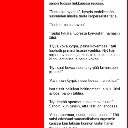
panon tuossa liukkaassa reiässä.
”Tuntuuko hyvältä”, kysyin vedellessäni
nuoruuden innolla tuota isoperseistä tätiä.
”Tuntuu, paina kovaa”.
”Taidat tykätä nuoresta kyrvästä”, härnäsin
tätiä.
”Hyvä kova kyrpä, paina kovempaa,” täti
huohotti ja minä lisäsin vauhtia. Nyt hän
nojasi lavuaariin ja minä pidin kaksin käsin
kiinni lantioista ja panin kovaa.
”Nyt saat kovaa nuorta kyrpää kiimaiseen
pilluusi!”
”Aah, ihan kyrpä, nussi kovaa mun pillua!”
Isot tissit heiluivat holtittomasti ja pillu litisi
ja lotisi panon tahtiin.
”Nyt lentää spermat sun kiimavittuusi!”
Sanoin, kun tunsin, että lasti on lähdössä.
”Anna spermaa, nussi, nussi, oooh…” Täti
tärisi edessäni samanaikaisen orgasmin
kanssa kun latasin kunnon lastin hänen
pillunsa perukoille.