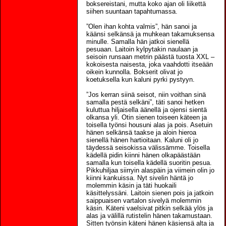
boksereistani, mutta koko ajan oli liikettä
siihen suuntaan tapahtumassa.
”Olen ihan kohta valmis”, hän sanoi ja
käänsi selkänsä ja muhkean takamuksensa
minulle. Samalla hän jatkoi sienellä
pesuaan. Laitoin kylpytakin naulaan ja
seisoin runsaan metrin päästä tuosta XXL –
kokoisesta naisesta, joka vaahdotti itseään
oikein kunnolla. Bokserit olivat jo
koetuksella kun kaluni pyrki pystyyn.
”Jos kerran siinä seisot, niin voithan sinä
samalla pestä selkäni”, täti sanoi hetken
kuluttua hiljaisella äänellä ja ojensi sientä
olkansa yli. Otin sienen toiseen käteen ja
toisella työnsi housuni alas ja pois. Asetuin
hänen selkänsä taakse ja aloin hieroa
sienellä hänen hartioitaan. Kaluni oli jo
täydessä seisokissa välissämme. Toisella
kädellä pidin kiinni hänen olkapäästään
samalla kun toisella kädellä suoritin pesua.
Pikkuhiljaa siirryin alaspäin ja viimein olin jo
kiinni kankuissa. Nyt sivelin häntä jo
molemmin käsin ja täti huokaili
käsittelyssäni. Laitoin sienen pois ja jatkoin
saippuaisen vartalon sivelyä molemmin
käsin. Käteni vaelsivat pitkin selkää ylös ja
alas ja välillä rutistelin hänen takamustaan.
Sitten työnsin käteni hänen käsiensä alta ja