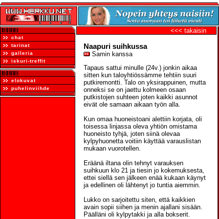
<<< takaisin
chat
Naapuri suihkussa
tarinat
galleria
Samin kanssa
iskuri-treffit
Tapaus sattui minulle (24v.) jonkin aikaa
sitten kun taloyhtiössämme tehtiin suuri
elokuvat
putkiremontti. Talo on yksirappuinen, mutta
puhelinviihde
onneksi se on jaettu kolmeen osaan
putkistojen suhteen joten kaikki asunnot
eivät ole samaan aikaan työn alla.
Kun omaa huoneistoani alettiin korjata, oli
toisessa linjassa oleva yhtiön omistama
huoneisto tyhjä, joten siinä olevaa
kylpyhuonetta voitiin käyttää varauslistan
mukaan vuorotellen.
Eräänä iltana olin tehnyt varauksen
suihkuun klo 21 ja tiesin jo kokemuksesta,
ettei siellä sen jälkeen enää kukaan käynyt
ja edellinen oli lähtenyt jo tuntia aiemmin.
Lukko on sarjoitettu siten, että kaikkien
avain sopii siihen ja menin ajallani sisään.
Päälläni oli kylpytakki ja alla bokserit.