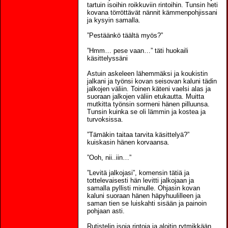
tartuin isoihin roikkuviin rintoihin. Tunsin heti
kovana törröttävät nännit kämmenpohjissani
ja kysyin samalla.
”Pestäänkö täältä myös?”
”Hmm… pese vaan…” täti huokaili
käsittelyssäni
Astuin askeleen lähemmäksi ja koukistin
jalkani ja työnsi kovan seisovan kaluni tädin
jalkojen väliin. Toinen käteni vaelsi alas ja
suoraan jalkojen väliin etukautta. Muitta
mutkitta työnsin sormeni hänen pilluunsa.
Tunsin kuinka se oli lämmin ja kostea ja
turvoksissa.
”Tämäkin taitaa tarvita käsittelyä?”
kuiskasin hänen korvaansa.
”Ooh, nii..iin…”
”Levitä jalkojasi”, komensin tätiä ja
tottelevaisesti hän levitti jalkojaan ja
samalla pyllisti minulle. Ohjasin kovan
kaluni suoraan hänen häpyhuulilleen ja
saman tien se luiskahti sisään ja painoin
pohjaan asti.
Rutistelin isoja rintoja ja aloitin rytmikkään