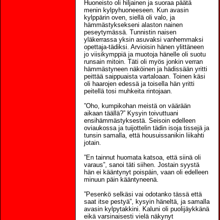
Huoneisto oli hiljainen ja suoraa päätä
menin kylpyhuoneeseen. Kun avasin
kylppärin oven, siellä oli valo, ja
hämmästyksekseni alaston nainen
peseytymässä. Tunnistin naisen
yläkerrassa yksin asuvaksi vanhemmaksi
opettaja-tädiksi. Arvioisin hänen ylittäneen
jo viisikymppiä ja muotoja hänelle oli suotu
runsain mitoin. Täti oli myös jonkin verran
hämmästyneen näköinen ja hädissään yritti
peittää saippuaista vartaloaan. Toinen käsi
oli haarojen edessä ja toisella hän yritti
peitellä tosi muhkeita rintojaan.
”Oho, kumpikohan meistä on väärään
aikaan täällä?” Kysyin toivuttuani
ensihämmästyksestä. Seisoin edelleen
oviaukossa ja tuijottelin tädin isoja tissejä ja
tunsin samalla, että housuissanikin liikahti
jotain.
”En tainnut huomata katsoa, että siinä oli
varaus”, sanoi täti siihen. Jostain syystä
hän ei kääntynyt poispäin, vaan oli edelleen
minuun päin kääntyneenä.
”Pesenkö selkäsi vai odotanko tässä että
saat itse pestyä”, kysyin häneltä, ja samalla
avasin kylpytakkini. Kaluni oli puolijäykkänä
eikä varsinaisesti vielä näkynyt