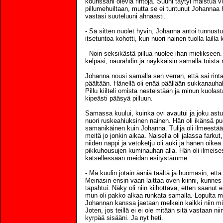
kourissani olevia rintoja. Suuni täytyi maistua v
pillumehuiltaan, mutta se ei tuntunut Johannaa
vastasi suuteluuni ahnaasti.
- Sä sitten nuolet hyvin, Johanna antoi tunnustu
itsetuntoa kohotti, kun nuori nainen tuolla lailla
- Noin seksikästä pillua nuolee ihan mielikseen.
kelpasi, naurahdin ja näykkäisin samalla toista r
Johanna nousi samalla sen verran, että sai rinta
päältään. Hänellä oli enää päällään sukkanauhali
Pillu kiilteli omista nesteistään ja minun kuolast
kipeästi pääsyä pilluun.
Samassa kuului, kuinka ovi avautui ja joku astui
nuori ruskeahiuksinen nainen. Hän oli ikänsä puo
samanikäinen kuin Johanna. Tulija oli ilmeestää
meitä jo jonkin aikaa. Naisella oli jalassa farkut
niiden nappi ja vetoketju oli auki ja hänen oikea
pikkuhousujen kuminauhan alla. Hän oli ilmeisest
katsellessaan meidän esitystämme.
- Mä kuulin jotain ääniä täältä ja huomasin, että 
Meinasin ensin vaan laittaa oven kiinni, kunnes
tapahtui. Näky oli niin kiihottava, etten saanut en
mun oli pakko alkaa runkata samalla. Lopulta mä
Johannan kanssa jaetaan melkein kaikki niin mi
Joten, jos teillä ei ei ole mitään sitä vastaan ni
kyrpää sisääni. Ja nyt heti.