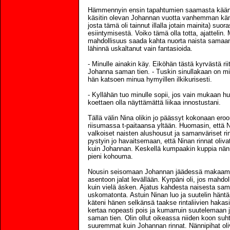
Hämmennyin ensin tapahtumien saamasta käänt
käsitin olevan Johannan vuotta vanhemman kä
josta tämä oli tainnut illalla jotain mainita) suo
esiintymisestä. Voiko tämä olla totta, ajattelin. M
mahdollisuus saada kahta nuorta naista samaan 
lähinnä uskaltanut vain fantasioida.
- Minulle ainakin käy. Eiköhän tästä kyrvästä rii
Johanna saman tien. - Tuskin sinullakaan on mit
hän katsoen minua hymyillen ilkikurisesti.
- Kyllähän tuo minulle sopii, jos vain mukaan hu
koettaen olla näyttämättä liikaa innostustani.
Tällä välin Nina olikin jo päässyt kokonaan eroon
riisumassa t-paitaansa yltään. Huomasin, että Ni
valkoiset naisten alushousut ja samanväriset rinta
pystyin jo havaitsemaan, että Ninan rinnat oliv
kuin Johannan. Keskellä kumpaakin kuppia nänn
pieni kohouma.
Nousin seisomaan Johannan jäädessä makaam
asentoon jalat levällään. Kyrpäni oli, jos mahdol
kuin vielä äsken. Ajatus kahdesta naisesta sama
uskomatonta. Astuin Ninan luo ja suutelin häntä
käteni hänen selkänsä taakse rintaliivien hakasille
kertaa nopeasti pois ja kumarruin suutelemaan 
saman tien. Olin ollut oikeassa niiden koon suht
suuremmat kuin Johannan rinnat. Nännipihat o