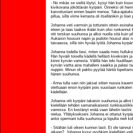
- No mikäs se sieltä löytyi, kysyi hän kuin kius
kivikovana jököttävän kyrpäni. Onneksi oli hiema
karvoitustani ennen baarin menoa. Taka-ajatukse
pillua, sillä viime kerrasta oli itsellänikin jo liian
Johanna veti varmoin ja tottunein ottein esinaha
eteen ja taas taakse ikään kuin olisi runkannut 
otti terskan suuhunsa ja alkoi nuolla sitä kuin pi
Aukaisin housuni napin ja pudotin housut alas nil
taivaassa, sillä niin hyvää työtä Johanna kyrpä
Johanna todella tiesi, miten saada mies hulluks
Hän hyväili toisella kädellä hellästi kiveksiäni ja 
kiinni kyrvän varresta. Välillä hän teki huulilla
kyrvän vartta aina mahalleni saakka ja palasi t
nuppiin. Minun oli pakko pyytää häntä lopettama
hänen suuhunsa.
- Anna tulla vain niin jaksat sitten nussia kau
otettuaan ensin kyrpäni pois suustaan runkaten 
kädellään.
Johanna otti kyrpäni takaisin suuhunsa ja alkoi
kielellään tehden samanaikaisesti runkkausliikk
varressa. En kestänyt enää vaan lähetin lastini 
nielua. Yllätyksekseni Johanna ei ottanut kyrp
antoi spermani tulla suuhunsa ja lopulta nieli ko
- Sitähän tuli oikein kunnon lasti. Et ole tainnu
aikaan?, Johanna kysyi pyyhkien kielellään viel