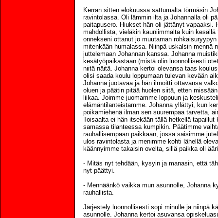
Kerran sitten elokuussa sattumalta törmäsin Jo
ravintolassa. Oli lämmin ilta ja Johannalla oli p
paitapusero. Hiukset hän oli jättänyt vapaaksi. H
mahdollista, vieläkin kauniimmalta kuin kesällä 
onnekseni ottanut jo muutaman rohkaisuryypyn
mitenkään humalassa. Niinpä uskalsin mennä mu
juttelemaan Johannan kanssa. Johanna muistik
kesätyöpaikastaan (mistä olin luonnollisesti otet
niitä näitä. Johanna kertoi olevansa taas koulu
olisi saada koulu loppumaan tulevan kevään ai
Johanna juotavaa ja hän ilmoitti ottavansa valkovi
oluen ja päätin pitää huolen siitä, etten missä
liikaa. Joimme juomamme loppuun ja keskuste
elämäntilanteistamme. Johanna yllättyi, kun kerr
poikamiehenä ilman sen suurempaa tarvetta, ain
Toisaalta ei hän itsekään tällä hetkellä tapaillu
samassa tilanteessa kumpikin. Päätimme vaiht
rauhallisempaan paikkaan, jossa saisimme jute
ulos ravintolasta ja menimme kohti lähellä olev
käännyimme takaisin ovelta, sillä paikka oli ää
- Mitäs nyt tehdään, kysyin ja manasin, että 
nyt päättyi.
- Mennäänkö vaikka mun asunnolle, Johanna kys
rauhallista.
Järjestely luonnollisesti sopi minulle ja niinp
asunnolle. Johanna kertoi asuvansa opiskelua