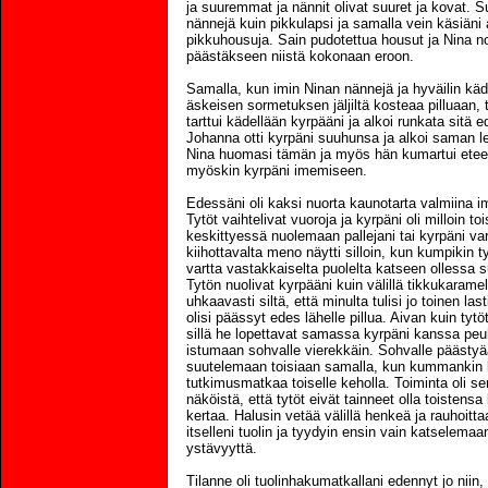
ja suuremmat ja nännit olivat suuret ja kovat. Suu
nännejä kuin pikkulapsi ja samalla vein käsiän
pikkuhousuja. Sain pudotettua housut ja Nina no
päästäkseen niistä kokonaan eroon.
Samalla, kun imin Ninan nännejä ja hyväilin käde
äskeisen sormetuksen jäljiltä kosteaa pilluaan,
tarttui kädellään kyrpääni ja alkoi runkata sitä 
Johanna otti kyrpäni suuhunsa ja alkoi saman lei
Nina huomasi tämän ja myös hän kumartui eteen
myöskin kyrpäni imemiseen.
Edessäni oli kaksi nuorta kaunotarta valmiina im
Tytöt vaihtelivat vuoroja ja kyrpäni oli milloin t
keskittyessä nuolemaan pallejani tai kyrpäni var
kiihottavalta meno näytti silloin, kun kumpikin ty
vartta vastakkaiselta puolelta katseen ollessa
Tytön nuolivat kyrpääni kuin välillä tikkukaramell
uhkaavasti siltä, että minulta tulisi jo toinen la
olisi päässyt edes lähelle pillua. Aivan kuin tytö
sillä he lopettavat samassa kyrpäni kanssa peuh
istumaan sohvalle vierekkäin. Sohvalle päästyään
suutelemaan toisiaan samalla, kun kummankin k
tutkimusmatkaa toiselle keholla. Toiminta oli s
näköistä, että tytöt eivät tainneet olla toiste
kertaa. Halusin vetää välillä henkeä ja rauhoittaa
itselleni tuolin ja tyydyin ensin vain katselemaan
ystävyyttä.
Tilanne oli tuolinhakumatkallani edennyt jo niin