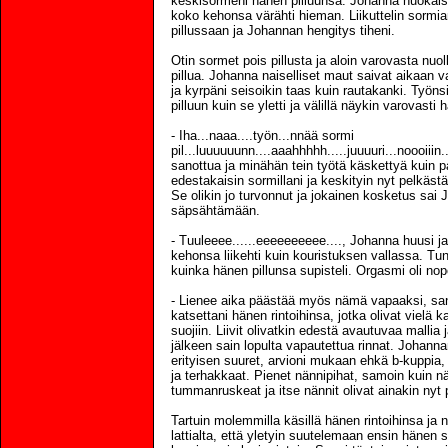
keskisormeni hänen pilluunsa. Johanna huokais
koko kehonsa värähti hieman. Liikuttelin sormi
pillussaan ja Johannan hengitys tiheni.
Otin sormet pois pillusta ja aloin varovasta nuol
pillua. Johanna naiselliset maut saivat aikaan v
ja kyrpäni seisoikin taas kuin rautakanki. Työnsin
pilluun kuin se yletti ja välillä näykin varovasti 
- Iha...naaa....työn...nnää sormi
pil...luuuuuunn....aaahhhhh.....juuuuri...noooiiin
sanottua ja minähän tein työtä käskettyä kuin p
edestakaisin sormillani ja keskityin nyt pelkäst
Se olikin jo turvonnut ja jokainen kosketus sa
säpsähtämään.
- Tuuleeee......eeeeeeeeee...., Johanna huusi
kehonsa liikehti kuin kouristuksen vallassa. T
kuinka hänen pillunsa supisteli. Orgasmi oli nop
- Lienee aika päästää myös nämä vapaaksi, sa
katsettani hänen rintoihinsa, jotka olivat vielä ka
suojiin. Liivit olivatkin edestä avautuvaa mallia 
jälkeen sain lopulta vapautettua rinnat. Johannan
erityisen suuret, arvioni mukaan ehkä b-kuppia,
ja terhakkaat. Pienet nännipihat, samoin kuin nän
tummanruskeat ja itse nännit olivat ainakin nyt p
Tartuin molemmilla käsillä hänen rintoihinsa ja 
lattialta, että yletyin suutelemaan ensin hänen s