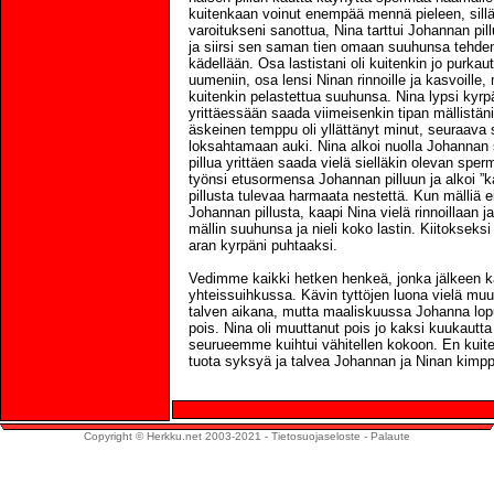
kuitenkaan voinut enempää mennä pieleen, sill
varoitukseni sanottua, Nina tarttui Johannan pi
ja siirsi sen saman tien omaan suuhunsa tehden
kädellään. Osa lastistani oli kuitenkin jo purka
uumeniin, osa lensi Ninan rinnoille ja kasvoille
kuitenkin pelastettua suuhunsa. Nina lypsi kyrpä
yrittäessään saada viimeisenkin tipan mällistä
äskeinen temppu oli yllättänyt minut, seuraava 
loksahtamaan auki. Nina alkoi nuolla Johannan
pillua yrittäen saada vielä sielläkin olevan spe
työnsi etusormensa Johannan pilluun ja alkoi ”
pillusta tulevaa harmaata nestettä. Kun mälliä 
Johannan pillusta, kaapi Nina vielä rinnoillaan
mällin suuhunsa ja nieli koko lastin. Kiitokseksi 
aran kyrpäni puhtaaksi.
Vedimme kaikki hetken henkeä, jonka jälkeen
yhteissuihkussa. Kävin tyttöjen luona vielä mu
talven aikana, mutta maaliskuussa Johanna lopu
pois. Nina oli muuttanut pois jo kaksi kuukautt
seurueemme kuihtui vähitellen kokoon. En kui
tuota syksyä ja talvea Johannan ja Ninan kimp
Copyright © Herkku.net 2003-2021 -
Tietosuojaseloste
-
Palaute