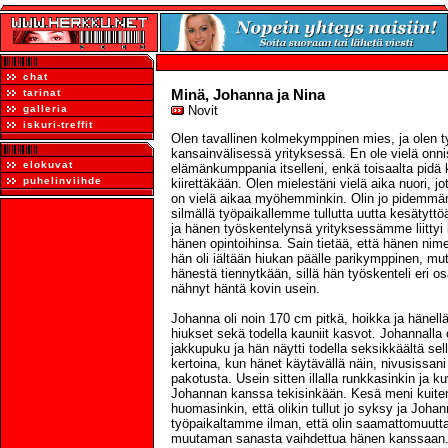
chat
Minä, Johanna ja Nina
tarinat
galleria
Novit
iskuri-treffit
Olen tavallinen kolmekymppinen mies, ja olen 
kansainvälisessä yrityksessä. En ole vielä onn
elokuvat
elämänkumppania itselleni, enkä toisaalta pidä 
puhelinviihde
kiirettäkään. Olen mielestäni vielä aika nuori, jo
on vielä aikaa myöhemminkin. Olin jo pidemmän 
silmällä työpaikallemme tullutta uutta kesätyttöä
ja hänen työskentelynsä yrityksessämme liitty
hänen opintoihinsa. Sain tietää, että hänen nim
hän oli iältään hiukan päälle parikymppinen, mu
hänestä tiennytkään, sillä hän työskenteli eri o
nähnyt häntä kovin usein.
Johanna oli noin 170 cm pitkä, hoikka ja hänellä 
hiukset sekä todella kauniit kasvot. Johannalla 
jakkupuku ja hän näytti todella seksikkäältä sel
kertoina, kun hänet käytävällä näin, nivusissani
pakotusta. Usein sitten illalla runkkasinkin ja ku
Johannan kanssa tekisinkään. Kesä meni kuitenki
huomasinkin, että olikin tullut jo syksy ja Johan
työpaikaltamme ilman, että olin saamattomuutt
muutaman sanasta vaihdettua hänen kanssaan