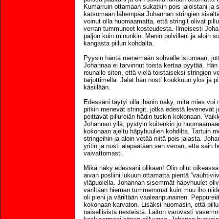
Kumarruin ottamaan sukatkin pois jaloistani ja
katsomaan lähempää Johannan stringien sisältä
voinut olla huomaamatta, että stringit olivat pil
verran tummuneet kosteudesta. Ilmeisesti Johan
paljon kuin minunkin. Menin polvilleni ja aloin su
kangasta pillun kohdalta.
Pyysin häntä menemään sohvalle istumaan, jott
Johannaa ei tarvinnut toista kertaa pyytää. Hän
reunalle siten, että vielä toistaiseksi stringien v
tarjottimella. Jalat hän nosti koukkuun ylös ja pi
käsillään.
Edessäni täytyi olla ihanin näky, mitä mies voi
pitkin menevät stringit, jotka edestä levenevät j
peittävät pillureiän hädin tuskin kokonaan. Vaikka
Johannan yllä, pystyin kuitenkin jo huomaamaan, 
kokonaan ajeltu häpyhuulien kohdilta. Tartuin 
stringeihin ja aloin vetää niitä pois jalasta. Jo
yritin ja nosti alapäätään sen verran, että sain 
vaivattomasti.
Mikä näky edessäni olikaan! Olin ollut oikeassa.
aivan posliini lukuun ottamatta pientä ”vauhtivii
yläpuolella. Johannan sisemmät häpyhuulet oliv
väriltään hieman tummemmat kuin muu iho niiden
oli pieni ja väriltään vaaleanpunainen. Peppure
kokonaan karvaton. Lisäksi huomasin, että pillu k
naisellisista nesteistä. Laiton varovasti vasem