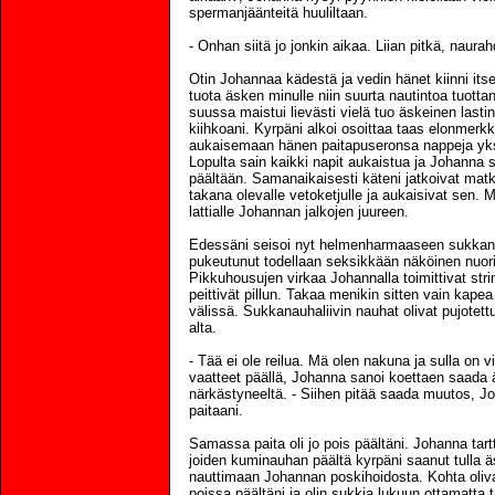
spermanjäänteitä huuliltaan.
- Onhan siitä jo jonkin aikaa. Liian pitkä, naurah
Otin Johannaa kädestä ja vedin hänet kiinni its
tuota äsken minulle niin suurta nautintoa tuott
suussa maistui lievästi vielä tuo äskeinen lastin
kiihkoani. Kyrpäni alkoi osoittaa taas elonmerk
aukaisemaan hänen paitapuseronsa nappeja yksit
Lopulta sain kaikki napit aukaistua ja Johanna 
päältään. Samanaikaisesti käteni jatkoivat m
takana olevalle vetoketjulle ja aukaisivat sen.
lattialle Johannan jalkojen juureen.
Edessäni seisoi nyt helmenharmaaseen sukkanauha
pukeutunut todellaan seksikkään näköinen nuori
Pikkuhousujen virkaa Johannalla toimittivat strin
peittivät pillun. Takaa menikin sitten vain kape
välissä. Sukkanauhaliivin nauhat olivat pujotet
alta.
- Tää ei ole reilua. Mä olen nakuna ja sulla on v
vaatteet päällä, Johanna sanoi koettaen saad
närkästyneeltä. - Siihen pitää saada muutos, Joh
paitaani.
Samassa paita oli jo pois päältäni. Johanna tart
joiden kuminauhan päältä kyrpäni saanut tulla 
nauttimaan Johannan poskihoidosta. Kohta oliv
poissa päältäni ja olin sukkia lukuun ottamatta 