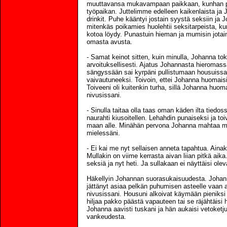
muuttavansa mukavampaan paikkaan, kunhan pää
työpaikan. Juttelimme edelleen kaikenlaista ja 
drinkit. Puhe kääntyi jostain syystä seksiin ja J
mitenkäs poikamies huolehtii seksitarpeista, ku
kotoa löydy. Punastuin hieman ja mumisin jotai
omasta avusta.
- Samat keinot sitten, kuin minulla, Johanna toka
arvoituksellisesti. Ajatus Johannasta hieromas
sängyssään sai kyrpäni pullistumaan housuissan
vaivautuneeksi. Toivoin, ettei Johanna huomaisi
Toiveeni oli kuitenkin turha, sillä Johanna huom
nivusissani.
- Sinulla taitaa olla taas oman käden ilta tiedo
naurahti kiusoitellen. Lehahdin punaiseksi ja toiv
maan alle. Minähän pervona Johanna mahtaa min
mielessäni.
- Ei kai me nyt sellaisen anneta tapahtua. Ainak
Mullakin on viime kerrasta aivan liian pitkä aik
seksiä ja nyt heti. Ja sullakaan ei näyttäisi ole
Häkellyin Johannan suorasukaisuudesta. Johan
jättänyt asiaa pelkän puhumisen asteelle vaan 
nivusissani. Housuni alkoivat käymään pieniksi j
hiljaa pakko päästä vapauteen tai se räjähtäisi 
Johanna aavisti tuskani ja hän aukaisi vetoketju
vankeudesta.