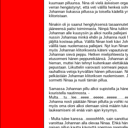
kuumaan pilluunsa. Nina oli vielä äskeisen orgas
verran hengästynyt, että veti välillä henkeä soh
Johannan tiukassa pillussa ja toisella kädellä yr
klitoristaan.
Ninakin oli jo saanut hengityksensä tasaannutett
jääneensä paitsi toiminnasta. Niinpä Nina tulikin
Johannan alle kuusysiin ja alkoi nuolla pallejan
nussin Johannaa minkä ehdin ja Johanna nuoli 
jäljiltä kosteaa pillua. Välillä Ninan kieli kävi Jo
välillä taas nuolemassa pallejani. Nyt kun Ninan 
myös Johannan klitoriksesta käteni vapautuiva
Johannan sievä peppu. Hetken mielijohteesta t
etusormeni hänen peppureikäänsä. Johannan al
hieman, muttei hän tehnyt kuitenkaan elettäkä
pepustaan. Liikuttelin varovasti sormeani pepus
rauhallisia vetoja kyrvälläni hänen pillussaan. Ni
pelkästään Johannan klitoriksen nuolemiseen. 
sormetti Ninaa ja nuoli tämän pillua.
Samassa Johannan pillu alkoi supistella ja hän
kouristella nautinnosta. -
Multa.....tu....lee....eeee....eeeee...eeeee......
Johanna nosti päätään Ninan pillulta ja voihki
myös oma oloni alkoi olemaan siinä määrin tuk
laukeamiseni oli enää vain ajan kysymys.
- Multa tulee kanssa...ooooohhhh, sain sanottua
varoittaa Johannan alla olevaa Ninaa. Ehkä hän 
naisen pillun kautta käynyttä spermaa naamalleen