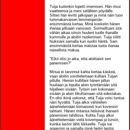
Tuija kuitenkin lopetti imemisen. Hän riisui
vaatteensa ja meni selälleen pöydälle.
Sitten hän levitti jalkojaan ja minä näin tuon
tummakarvaisen lemmenpesän
ensimmäistä kertaa. Minä kosketin hänen
ihanaa pilluaan varovasti. Sormeiltuani sitä
vähän aikaa siirsin huuleni tuolle ihanalle
kummulle ja aloitin nuolemisen. Tuija silitti
hiuksiani samalla kun nuolin häntä. Sain
ensimmäistä kertaa maistaa tuota ihanaa
naisellista makua.
"Eikö olisi jo aika, että aloittaisit sen
panemisen?"
Minua ei tarvinnut kahta kertaa käskeä,
vaan aloitin sovittelemaan kulliani Tuijan
pillulle. Hieroin kullillani hänen pillun
huuliaan ja lopulta aloin työntämään sitä
hiljalleen sisään. Työsin sen kokonaan
sisään ja aloin liikuttamaan sitä edestakas.
En olisi ikinä uskonut, että Tuija voisi tuntua
näin hyvältä. Tuija alkoi vähitellen
äänehtelemään kiimaisesti kun kovensin
tahtiani. Hänen rintansa heiluivat ihanasti
panemisen tahdissa. Kohta Tuija alkoi
äänehtelemään vielä kovempaa ja tunsin,
kuinka lastini lähti liikkeelle. Tuija sai
orgasmin ja samalla minä heitin lastini