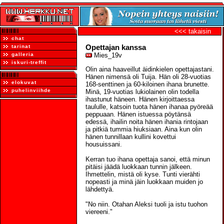
<<< takaisin
chat
Opettajan kanssa
tarinat
galleria
Mies_19v
iskuri-treffit
Olin aina haaveillut äidinkielen opettajastani.
Hänen nimensä oli Tuija. Hän oli 28-vuotias
elokuvat
168-senttinen ja 60-kiloinen ihana brunette.
puhelinviihde
Minä, 19-vuotias lukiolainen olin todella
ihastunut häneen. Hänen kirjoittaessa
taululle, katsoin tuota hänen ihanaa pyöreää
peppuaan. Hänen istuessa pöytänsä
edessä, ihailin noita hänen ihania rintojaan
ja pitkiä tummia hiuksiaan. Aina kun olin
hänen tunnillaan kullini kovettui
housuissani.
Kerran tuo ihana opettaja sanoi, että minun
pitäisi jäädä luokkaan tunnin jälkeen.
Ihmettelin, mistä oli kyse. Tunti vierähti
nopeasti ja minä jäin luokkaan muiden jo
lähdettyä.
"No niin. Otahan Aleksi tuoli ja istu tuohon
viereeni."