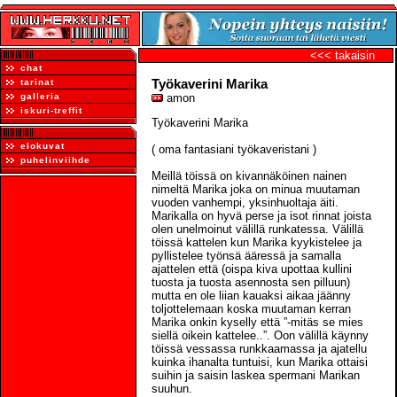
<<< takaisin
chat
Työkaverini Marika
tarinat
galleria
amon
iskuri-treffit
Työkaverini Marika
elokuvat
( oma fantasiani työkaveristani )
puhelinviihde
Meillä töissä on kivannäköinen nainen
nimeltä Marika joka on minua muutaman
vuoden vanhempi, yksinhuoltaja äiti.
Marikalla on hyvä perse ja isot rinnat joista
olen unelmoinut välillä runkatessa. Välillä
töissä kattelen kun Marika kyykistelee ja
pyllistelee työnsä ääressä ja samalla
ajattelen että (oispa kiva upottaa kullini
tuosta ja tuosta asennosta sen pilluun)
mutta en ole liian kauaksi aikaa jäänny
toljottelemaan koska muutaman kerran
Marika onkin kyselly että ”-mitäs se mies
siellä oikein kattelee..”. Oon välillä käynny
töissä vessassa runkkaamassa ja ajatellu
kuinka ihanalta tuntuisi, kun Marika ottaisi
suihin ja saisin laskea spermani Marikan
suuhun.