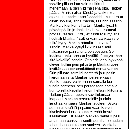
syvälle pilluun kun sain mulkkuni
menemään ja panin kiimaisena sitä. Hetken
päästä Marika alkoi täristä ja vaikeroida
orgasmin saadessaan ”-aaaahhh, nussi mua
oiken syvälle, anna mennä, uuuhhh,aaaahh”
Marika vikisi kun siltä tuli. Marika lysähti
pöydänpäälle ja tissit litsahtivat irstaasti
pöytää vasten. ”Vittu, et tuntu tosi hyvältä”
huokaili Marika. ”-sult ei varmaankaan viel
tullu” kysyi Marika minulta. ”-ei vielä”
sanoin. Marika kysyi ilkikurisesti että
haluaisinko panna sitä perseeseen. Se
kuulma tuntui kanssa hyvältä. ”-joo,voishan
sitä kokeilla” sanoin. Otin edelleen jäykkänä
olevan kullini pois pillusta ja Marika rupesi
levittämään persereikäänsä minua varten.
Otin pillusta sormiini nestettä ja rupesin
hieromaan sitä Marikan persereikään.
Marika rupesi voihkimaan samalla kun
tungin sormeani sen perseeseen samalla
kun toisella kädellä hieroin hellästi klitorista.
Hetken päästä rupesin sovittelemaan
kyrpääni Marikan persereiälle ja aloin
liu`uttaa kyrpääni Marikan suoleen. Aluksi
se tuntui kireältä ja paine vaan kasvoi
kiveksissäni että kauaa ei enää kestä
itselläkään. Hiljalleen Marikan perse rupesi
antamaan periksi ja sentti sentiltä porauduin
tohon ihanan tiukkaan suoleen. Marikalta