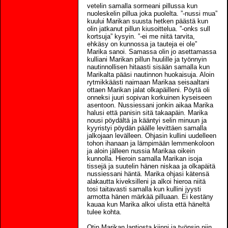
vetelin samalla sormeani pillussa kun
nuoleskelin pillua joka puolelta. ”-nussi mua”
kuului Marikan suusta hetken päästä kun
olin jatkanut pillun kiusoittelua. ”-onks sull
kortsuja” kysyin. ”-ei me niitä tarvita,
ehkäsy on kunnossa ja tauteja ei ole”
Marika sanoi. Samassa olin jo asettamassa
kulliani Marikan pillun huulille ja työnnyin
nautinnollisen hitaasti sisään samalla kun
Marikalta pääsi nautinnon huokaisuja. Aloin
rytmikkäästi naimaan Marikaa seisaaltani
ottaen Marikan jalat olkapäilleni. Pöytä oli
onneksi juuri sopivan korkuinen kyseiseen
asentoon. Nussiessani jonkin aikaa Marika
halusi että panisin sitä takaapäin. Marika
nousi pöydältä ja kääntyi selin minuun ja
kyyristyi pöydän päälle levittäen samalla
jalkojaan levälleen. Ohjasin kullini uudelleen
tohon ihanaan ja lämpimään lemmenkoloon
ja aloin jälleen nussia Marikaa oikein
kunnolla. Hieroin samalla Marikan isoja
tissejä ja suutelin hänen niskaa ja olkapäitä
nussiessani häntä. Marika ohjasi kätensä
alakautta kiveksilleni ja alkoi hieroa niitä
tosi taitavasti samalla kun kullini jyysti
armotta hänen märkää pilluaan. Ei kestäny
kauaa kun Marika alkoi ulista että häneltä
tulee kohta.
Otin Marikan lantiosta kiinni ja työnsin niin