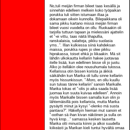
No,tuli meijän firman bileet taas kesällä ja
sinnehän edelleen melkein koko työpaikan
porukka tuli sitten istumaan iltaa ja
dokamaan oikein kunnolla. Bilepaikkana oli
sama pikku kartano missä meijän firman
bileet vuosi vuodelta on ollu. Ruokaakin oli
tarjolla tuttuun tapaan ja mielessäni ajattelin
et ”-ei vittu, taas näitä lihapullia,
ranskalaisia, salatteja, pikku suolasia
yms..”. Illan kulkiessa siinä kahdeksan
maissa, porukka rupes jo olee pikku
hiprakassa, toiset ehkä jo liikaakin. Mä sit
lähdin ulkokautta kellariin hakee juotavaa
itelle lisää, kun edellinen bisse oli jo juotu.
Alko jo itelläkin olee nousuhumala tulossa.
Kellarissa otin bissen korista ja äkkiä
säikähdin kun Marika oli tullu sinne kellariin
myös hissunkissun. ”-Moro, en ollu kuullu
sun tuloas tänne kellariin” sanoin Marikalle.
Marika tokas et ”-olis jo aika saada lisää
juomaa kun suuta kuivaa edelleen”. Annoin
myös Marikalle bissen samalla kun olin jo
lähtemäisillä pois kellarista, mutta Marika
pysäytti minut ja kysyi ”-olenko mä susta
pantava?”. Häkellyin hieman mut sanoin et
”-oothan sä ihan kivan näköinen ja sulla on
hyvä krop...” samassa kesken lausetta
Marika otti minusta kiinni ja alkoi suudella
kiikeästi ja Marikan kieli tuntui hyvältä omaa