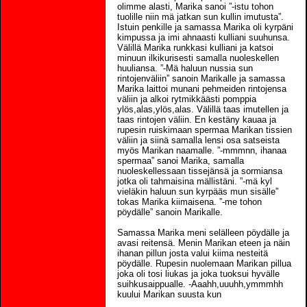
olimme alasti, Marika sanoi ”-istu tohon
tuolille niin mä jatkan sun kullin imutusta”.
Istuin penkille ja samassa Marika oli kyrpäni
kimpussa ja imi ahnaasti kulliani suuhunsa.
Välillä Marika runkkasi kulliani ja katsoi
minuun ilkikurisesti samalla nuoleskellen
huuliansa. ”-Mä haluun nussia sun
rintojenväliin” sanoin Marikalle ja samassa
Marika laittoi munani pehmeiden rintojensa
väliin ja alkoi rytmikkäästi pomppia
ylös,alas,ylös,alas. Välillä taas imutellen ja
taas rintojen väliin. En kestäny kauaa ja
rupesin ruiskimaan spermaa Marikan tissien
väliin ja siinä samalla lensi osa satseista
myös Marikan naamalle. ”-mmmnn, ihanaa
spermaa” sanoi Marika, samalla
nuoleskellessaan tissejänsä ja sormiansa
jotka oli tahmaisina mällistäni. ”-mä kyl
vieläkin haluun sun kyrpääs mun sisälle”
tokas Marika kiimaisena. ”-me tohon
pöydälle” sanoin Marikalle.
Samassa Marika meni selälleen pöydälle ja
avasi reitensä. Menin Marikan eteen ja näin
ihanan pillun josta valui kiima nesteitä
pöydälle. Rupesin nuolemaan Marikan pillua
joka oli tosi liukas ja joka tuoksui hyvälle
suihkusaippualle. -Aaahh,uuuhh,ymmmhh
kuului Marikan suusta kun