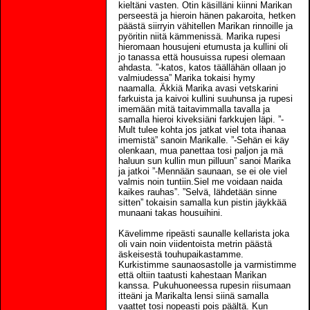
kieltäni vasten. Otin käsilläni kiinni Marikan
perseestä ja hieroin hänen pakaroita, hetken
päästä siirryin vähitellen Marikan rinnoille ja
pyöritin niitä kämmenissä. Marika rupesi
hieromaan housujeni etumusta ja kullini oli
jo tanassa että housuissa rupesi olemaan
ahdasta. ”-katos, katos täällähän ollaan jo
valmiudessa” Marika tokaisi hymy
naamalla. Äkkiä Marika avasi vetskarini
farkuista ja kaivoi kullini suuhunsa ja rupesi
imemään mitä taitavimmalla tavalla ja
samalla hieroi kiveksiäni farkkujen läpi. ”-
Mult tulee kohta jos jatkat viel tota ihanaa
imemistä” sanoin Marikalle. ”-Sehän ei käy
olenkaan, mua panettaa tosi paljon ja mä
haluun sun kullin mun pilluun” sanoi Marika
ja jatkoi ”-Mennään saunaan, se ei ole viel
valmis noin tuntiin.Siel me voidaan naida
kaikes rauhas”. ”Selvä, lähdetään sinne
sitten” tokaisin samalla kun pistin jäykkää
munaani takas housuihini.
Kävelimme ripeästi saunalle kellarista joka
oli vain noin viidentoista metrin päästä
äskeisestä touhupaikastamme.
Kurkistimme saunaosastolle ja varmistimme
että oltiin taatusti kahestaan Marikan
kanssa. Pukuhuoneessa rupesin riisumaan
itteäni ja Marikalta lensi siinä samalla
vaattet tosi nopeasti pois päältä. Kun