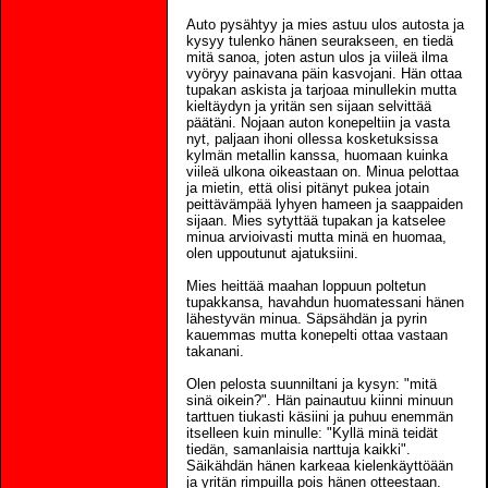
Auto pysähtyy ja mies astuu ulos autosta ja
kysyy tulenko hänen seurakseen, en tiedä
mitä sanoa, joten astun ulos ja viileä ilma
vyöryy painavana päin kasvojani. Hän ottaa
tupakan askista ja tarjoaa minullekin mutta
kieltäydyn ja yritän sen sijaan selvittää
päätäni. Nojaan auton konepeltiin ja vasta
nyt, paljaan ihoni ollessa kosketuksissa
kylmän metallin kanssa, huomaan kuinka
viileä ulkona oikeastaan on. Minua pelottaa
ja mietin, että olisi pitänyt pukea jotain
peittävämpää lyhyen hameen ja saappaiden
sijaan. Mies sytyttää tupakan ja katselee
minua arvioivasti mutta minä en huomaa,
olen uppoutunut ajatuksiini.
Mies heittää maahan loppuun poltetun
tupakkansa, havahdun huomatessani hänen
lähestyvän minua. Säpsähdän ja pyrin
kauemmas mutta konepelti ottaa vastaan
takanani.
Olen pelosta suunniltani ja kysyn: "mitä
sinä oikein?". Hän painautuu kiinni minuun
tarttuen tiukasti käsiini ja puhuu enemmän
itselleen kuin minulle: "Kyllä minä teidät
tiedän, samanlaisia narttuja kaikki".
Säikähdän hänen karkeaa kielenkäyttöään
ja yritän rimpuilla pois hänen otteestaan.