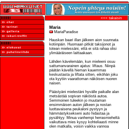
<<< takaisin
chat
Maria
tarinat
galleria
MariaParadise
iskuri-treffit
Hauskan baari illan jälkeen aion suunnata
kotiinpäin. Huomaan pitkät taksijonot ja
elokuvat
totean mielessäni, että ei sitä rahaa olisi
puhelinviihde
ylimääräiseen laittaakaan.
Lähden kävelemään, kun mieleeni osuu
sattumanvarainen ajatus: liftaus. Niinpä
päätän kävellä hieman kauemmas
keskustasta ja liftata sitten, eiköhän joku
ota kyytiin vaarattoman näköisen nuoren
naisen.
Päästyäni mielestäni hyvälle paikalle alan
metsästää sopivan näköistä autoa.
Semmoinen tuleekin jo muutaman
ensimmäisen auton jälkeen ja nostan
luottavaisena peukaloni pystyyn ja
hämmästyksekseni auto hidastaa ja
pysähtyy. Minua vanhempi herrasmieheltä
vaikuttava mies kysyy kohteliaasti minne
olen matkalla, voisin vaikka vannoa