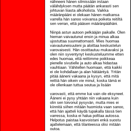
nähneeni hänen silmissään irstaan
välähdyksen mutta päätän ankarasti sen
johtuvan liiasta alkoholista. Vaikka
määränpääni ei olekaan hänen matkansa
varrella hän sanoo voivansa poiketa reitiltä
sen verran, että pääsen määränpäähäni.
Niinpä astun autoon pelkääjän paikalle. Olen
hieman vaivautunut ensin ja minua alkaa
ujostuttaa suunnattomasti. Mies huomaa
vaivautuneisuuteni ja aloittaa keskustelun
varovaisesti. Hän osoittautuu mukavaksi ja
olen niin syventynyt keskusteluumme etten
edes huomaa, että reittimme poikkeaa
pienelle sivutielle ja auto alkaa hidastaa
vauhtiaan. Vähitellen huomaan, että kaikki
ei ole kohdallaan ja alan hätääntyä. Yritän
pitää ääneni vakaana ja kysyn, että mitä
reittiä hän oikein vie minut, koska tämä ei
ole ollenkaan tuttua seutua ja lisään
varovasti, että emme kai vain ole eksyneet.
Ääneni ei pysy yhtään niin vakaana kuin
olin sen toivonut pysyvän, mutta mies ei
kiinnitä siihen mitään huomiota vaan sanoo,
että hän ajatteli käydä tupakalla tässä tien
varressa, koska ei halua polttaa autossa.
Helpotus paistaa kasvoistani enkä suostu
ajattelemaan, että tilanteessa olisi mitään
outoa.