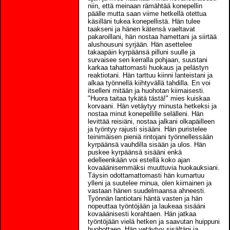
niin, että meinaan rämähtää konepellin
päälle mutta saan viime hetkellä otettua
käsilläni tukea konepellistä. Hän tulee
taakseni ja hänen kätensä vaeltavat
pakaroillani, hän nostaa hamettani ja siirtää
alushousuni syrjään. Hän asettelee
takaapäin kyrpäänsä pilluni suulle ja
survaisee sen kerralla pohjaan, suustani
karkaa tahattomasti huokaus ja pelästyn
reaktiotani. Hän tarttuu kiinni lanteistani ja
alkaa työnnellä kiihtyvällä tahdilla. En voi
itselleni mitään ja huohotan kiimaisesti.
"Huora taitaa tykätä tästä!" mies kuiskaa
korvaani. Hän vetäytyy minusta hetkeksi ja
nostaa minut konepellille selälleni. Hän
levittää reisiäni, nostaa jalkani olkapäilleen
ja työntyy rajusti sisääni. Hän puristelee
teinimäisen pieniä rintojani työnnellessään
kyrpäänsä vauhdilla sisään ja ulos. Hän
puskee kyrpäänsä sisääni enkä
edelleenkään voi estellä koko ajan
kovaäänisemmäksi muuttuvia huokauksiani.
Täysin odottamattomasti hän kumartuu
ylleni ja suutelee minua, olen kiimainen ja
vastaan hänen suudelmaansa ahneesti.
Työnnän lantiotani häntä vasten ja hän
nopeuttaa työntöjään ja laukeaa sisääni
kovaäänisesti korahtaen. Hän jatkaa
työntöjään vielä hetken ja saavutan huippuni
huohottaen. Hän vetäytyy sisältäni ja