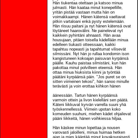
Hän tiukentaa otettaan ja katsoo minua
julmasti. Hän kaataa minut konepellille,
yritän pistää vastaan mutta hän on
voimakkaampi. Hänen kätensä vaeltavat
pitkin vartaloani enkä pysty estelemään.
Hän riisuu paitani ja nyt hänen kätensä ovat
löytäneet haarovälini. Ne painelevat nyt
kaikkein pyhintäni ahnaasti. Hän avaa
housujaan, pitäen toisella kädellään minua
edelleen tiukasti otteessaan, kaikki
tapahtuu nopeasti ja tapahtumat vilisevät
silmissäni. Nyt hän jo rullaa kondomin ison
kangistuneen kokoajan paisuvan kyrpänsä
päälle. Kauhu paistaa silmistäni, kun hän
pakottaa minut polvilleen eteensä. Hän
ottaa minua hiuksista kiinni ja työntää
päätäni kyrpäänsä päin. "Jos puret se on
sitten viimeinen tekosi", hän sanoo minulle
terävästi ja voin erottaa kiihkon hänen
äänessään. Tartun hänen kyrpäänsä
varmoin ottein ja livon kielelläni sen päätä.
Käteni liikkuvat kyrvän varrella suuni yhä
työskennellessä. Viimein upotan koko
komeuden suuhuni, miehen kädet ohjailevat
pääni liikkeitä, hänen voihkiessa hiljaa.
Hän käskee minun lopettaa ja nousen
varovasti jaloilleni, minua huimaa hetken
ajan ja mies kääntää minut kovakouraisesti