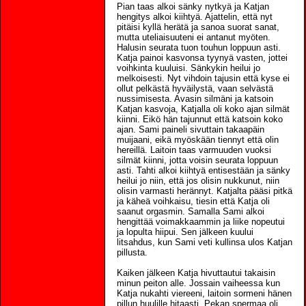
Pian taas alkoi sänky nytkyä ja Katjan
hengitys alkoi kiihtyä. Ajattelin, että nyt
pitäisi kyllä herätä ja sanoa suorat sanat,
mutta uteliaisuuteni ei antanut myöten.
Halusin seurata tuon touhun loppuun asti.
Katja painoi kasvonsa tyynyä vasten, jottei
voihkinta kuuluisi. Sänkykin heilui jo
melkoisesti. Nyt vihdoin tajusin että kyse ei
ollut pelkästä hyväilystä, vaan selvästä
nussimisesta. Avasin silmäni ja katsoin
Katjan kasvoja, Katjalla oli koko ajan silmät
kiinni. Eikö hän tajunnut että katsoin koko
ajan. Sami paineli sivuttain takaapäin
muijaani, eikä myöskään tiennyt että olin
hereillä. Laitoin taas varmuuden vuoksi
silmät kiinni, jotta voisin seurata loppuun
asti. Tahti alkoi kiihtyä entisestään ja sänky
heilui jo niin, että jos olisin nukkunut, niin
olisin varmasti herännyt. Katjalta pääsi pitkä
ja käheä voihkaisu, tiesin että Katja oli
saanut orgasmin. Samalla Sami alkoi
hengittää voimakkaammin ja liike nopeutui
ja lopulta hiipui. Sen jälkeen kuului
litsahdus, kun Sami veti kullinsa ulos Katjan
pillusta.
Kaiken jälkeen Katja hivuttautui takaisin
minun peiton alle. Jossain vaiheessa kun
Katja nukahti viereeni, laitoin sormeni hänen
pillun huulille hitaasti. Pekan spermaa oli