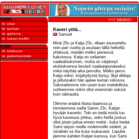
<<< takaisin
chat
Kaveri yötä...
tarinat
galleria
Samuel
iskuri-treffit
Minä 25v ja Katja 23v, ollaan seurusteltu
noin pari vuotta ja asutaan tällä hetkellä
elokuvat
yhdessä, meidän melko pienessä
puhelinviihde
kaksiossa. Katja on sellainen
vaaleahiuksinen, mutta on värjännyt
etuhiuksensa lievästi vaaleanpunaiseksi,
mikä näyttää aika pervolta. Melko pervo
Katja onkin, kirjahyllystä löytyy 3kpl dildoja
ja pillunsakin hän ajelee kerran viikossa.
Sekstailemme niin usein kuin mahdollista,
suhteemme onkin ollut enemmän seksiä
kuin rakkautta.
Olimme eräänä iltana baarissa ja
törmäsimme siellä Samin 23v, Katjan
hyvään kaveriin. Toki en tiedä mistä tuo
hyvä kaveruus johtuu, onko heillä joskus
ollut jotain juttua ennen meitä - kuka tietää.
Sami tarjosi meille molemmille siiderit, ja
siinähän se ilta kului mukavasti. Lopulta
jäimme kahden Katjan kanssa, kun Sami