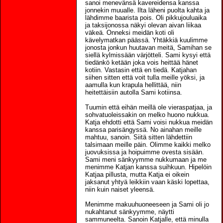
sanoi menevänsä kavereidensa kanssa
jonnekin muualle. Ilta läheni puolta kahta ja
lähdimme baarista pois. Oli pikkujouluaika
ja taksijonossa näkyi olevan aivan liikaa
väkeä. Onneksi meidän koti oli
kävelymatkan päässä. Yhtäkkiä kuulimme
jonosta jonkun huutavan meitä, Samihan se
siellä kylmissään värjötteli. Sami kysyi että
tiedänkö ketään joka vois heittää hänet
kotiin. Vastasin että en tiedä. Katjahan
siihen sitten että voit tulla meille yöksi, ja
aamulla kun krapula hellittää, niin
heitettäisiin autolla Sami kotiinsa.
Tuumin että eihän meillä ole vieraspatjaa, ja
sohvatuoleissakin on melko huono nukkua.
Katja ehdotti että Sami voisi nukkua meidän
kanssa parisängyssä. No ainahan meille
mahtuu, sanoin. Siitä sitten lähdettiin
talsimaan meille päin. Olimme kaikki melko
juovuksissa ja hoipuimme ovesta sisään.
Sami meni sänkyymme nukkumaan ja me
menimme Katjan kanssa suihkuun. Hipelöin
Katjaa pillusta, mutta Katja ei oikein
jaksanut yhtyä leikkiin vaan käski lopettaa,
niin kuin naiset yleensä.
Menimme makuuhuoneeseen ja Sami oli jo
nukahtanut sänkyymme, näytti
sammuneelta. Sanoin Katjalle, että minulla