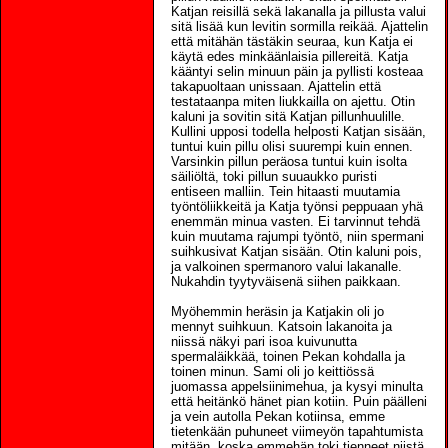
Katjan reisillä sekä lakanalla ja pillusta valui
sitä lisää kun levitin sormilla reikää. Ajattelin
että mitähän tästäkin seuraa, kun Katja ei
käytä edes minkäänlaisia pillereitä. Katja
kääntyi selin minuun päin ja pyllisti kosteaa
takapuoltaan unissaan. Ajattelin että
testataanpa miten liukkailla on ajettu. Otin
kaluni ja sovitin sitä Katjan pillunhuulille.
Kullini upposi todella helposti Katjan sisään,
tuntui kuin pillu olisi suurempi kuin ennen.
Varsinkin pillun peräosa tuntui kuin isolta
säiliöltä, toki pillun suuaukko puristi
entiseen malliin. Tein hitaasti muutamia
työntöliikkeitä ja Katja työnsi peppuaan yhä
enemmän minua vasten. Ei tarvinnut tehdä
kuin muutama rajumpi työntö, niin spermani
suihkusivat Katjan sisään. Otin kaluni pois,
ja valkoinen spermanoro valui lakanalle.
Nukahdin tyytyväisenä siihen paikkaan.
Myöhemmin heräsin ja Katjakin oli jo
mennyt suihkuun. Katsoin lakanoita ja
niissä näkyi pari isoa kuivunutta
spermaläikkää, toinen Pekan kohdalla ja
toinen minun. Sami oli jo keittiössä
juomassa appelsiinimehua, ja kysyi minulta
että heitänkö hänet pian kotiin. Puin päälleni
ja vein autolla Pekan kotiinsa, emme
tietenkään puhuneet viimeyön tapahtumista
mitään, koska emmehän toki tienneet niistä