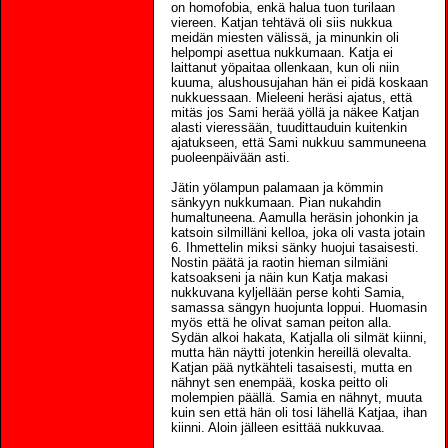
on homofobia, enkä halua tuon turilaan
viereen. Katjan tehtävä oli siis nukkua
meidän miesten välissä, ja minunkin oli
helpompi asettua nukkumaan. Katja ei
laittanut yöpaitaa ollenkaan, kun oli niin
kuuma, alushousujahan hän ei pidä koskaan
nukkuessaan. Mieleeni heräsi ajatus, että
mitäs jos Sami herää yöllä ja näkee Katjan
alasti vieressään, tuudittauduin kuitenkin
ajatukseen, että Sami nukkuu sammuneena
puoleenpäivään asti.
Jätin yölampun palamaan ja kömmin
sänkyyn nukkumaan. Pian nukahdin
humaltuneena. Aamulla heräsin johonkin ja
katsoin silmilläni kelloa, joka oli vasta jotain
6. Ihmettelin miksi sänky huojui tasaisesti.
Nostin päätä ja raotin hieman silmiäni
katsoakseni ja näin kun Katja makasi
nukkuvana kyljellään perse kohti Samia,
samassa sängyn huojunta loppui. Huomasin
myös että he olivat saman peiton alla.
Sydän alkoi hakata, Katjalla oli silmät kiinni,
mutta hän näytti jotenkin hereillä olevalta.
Katjan pää nytkähteli tasaisesti, mutta en
nähnyt sen enempää, koska peitto oli
molempien päällä. Samia en nähnyt, muuta
kuin sen että hän oli tosi lähellä Katjaa, ihan
kiinni. Aloin jälleen esittää nukkuvaa.