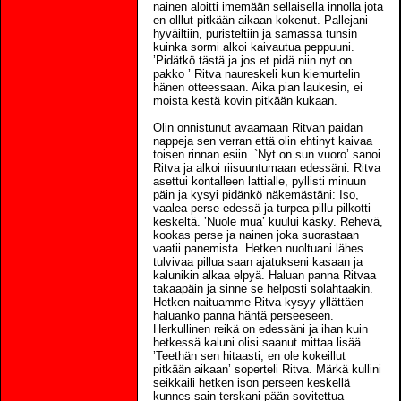
nainen aloitti imemään sellaisella innolla jota
en olllut pitkään aikaan kokenut. Pallejani
hyväiltiin, puristeltiin ja samassa tunsin
kuinka sormi alkoi kaivautua peppuuni.
’Pidätkö tästä ja jos et pidä niin nyt on
pakko ’ Ritva naureskeli kun kiemurtelin
hänen otteessaan. Aika pian laukesin, ei
moista kestä kovin pitkään kukaan.
Olin onnistunut avaamaan Ritvan paidan
nappeja sen verran että olin ehtinyt kaivaa
toisen rinnan esiin. `Nyt on sun vuoro’ sanoi
Ritva ja alkoi riisuuntumaan edessäni. Ritva
asettui kontalleen lattialle, pyllisti minuun
päin ja kysyi pidänkö näkemästäni: Iso,
vaalea perse edessä ja turpea pillu pilkotti
keskeltä. ’Nuole mua’ kuului käsky. Rehevä,
kookas perse ja nainen joka suorastaan
vaatii panemista. Hetken nuoltuani lähes
tulvivaa pillua saan ajatukseni kasaan ja
kalunikin alkaa elpyä. Haluan panna Ritvaa
takaapäin ja sinne se helposti solahtaakin.
Hetken naituamme Ritva kysyy yllättäen
haluanko panna häntä perseeseen.
Herkullinen reikä on edessäni ja ihan kuin
hetkessä kaluni olisi saanut mittaa lisää.
’Teethän sen hitaasti, en ole kokeillut
pitkään aikaan’ soperteli Ritva. Märkä kullini
seikkaili hetken ison perseen keskellä
kunnes sain terskani pään sovitettua