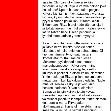
sisään. Olin pannut viimeksi exääni
peppuun ja nyt oli tarjolla verevä nainen joka
halusi itse! Upotin hitaasti kalun pohjaan,
Ritva vikisi ja inisi, hoki saavansa vierasta
kyrpää, kysyi pidänkö hänen perseestään ja
pyysi olemaan paikoillani. Hitaasti aloin
liikkumaan, Ritva hieroi kädellään pallejani
ja äkkiä laukesin kuin tulivuori. Kaluni sykki
lastin Ritvan herkulliseen peppuun ja
lysähdimme lattialle yhtenä myttynä.
Kävimme suihkussa, juttelimme niitä näitä
ja Ritva kertoi kuinka tylsäksi hänen
elämänsä oli tullut miehen sairastuttua. Olin
hieman hämmentynyt saamastani
’kohtelusta’ mutta lisää oli tulossa.
Menimme tyylikkäästi sisustettuun
makuuhuoneeseen, Ritva pyysi minut
asettumaan selälleni sängylle, asettui
kuusysiin päälleni ja aloitti kaluni hieronnan.
Yritin keskittyä Ritvan pillun nuolemiseen
mutta tunsin kuinka kaluani viedään. ’Nuole
mua’ oli selkeä käsky ja jatkoin kuin
henkeni hädässä Ritvan nuolemista.
Samassa tunsin kuinka jotain kovaa
tunkeutui peppuuni, sormet olivat selvästi
vaihtuneet johonkin isompaan. Yritin hieman
vastustella mutta Ritva jatkoi
aloittamaansa. Tunne oli mieletön, nainen
imee kalua rajusti ja samalla peppuuni