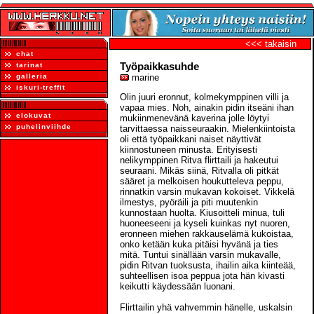
<<< takaisin
chat
Työpaikkasuhde
tarinat
galleria
marine
iskuri-treffit
Olin juuri eronnut, kolmekymppinen villi ja
vapaa mies. Noh, ainakin pidin itseäni ihan
elokuvat
mukiinmenevänä kaverina jolle löytyi
puhelinviihde
tarvittaessa naisseuraakin. Mielenkiintoista
oli että työpaikkani naiset näyttivät
kiinnostuneen minusta. Erityisesti
nelikymppinen Ritva flirttaili ja hakeutui
seuraani. Mikäs siinä, Ritvalla oli pitkät
sääret ja melkoisen houkutteleva peppu,
rinnatkin varsin mukavan kokoiset. Vikkelä
ilmestys, pyöräili ja piti muutenkin
kunnostaan huolta. Kiusoitteli minua, tuli
huoneeseeni ja kyseli kuinkas nyt nuoren,
eronneen miehen rakkauselämä kukoistaa,
onko ketään kuka pitäisi hyvänä ja ties
mitä. Tuntui sinällään varsin mukavalle,
pidin Ritvan tuoksusta, ihailin aika kiinteää,
suhteellisen isoa peppua jota hän kivasti
keikutti käydessään luonani.
Flirttailin yhä vahvemmin hänelle, uskalsin