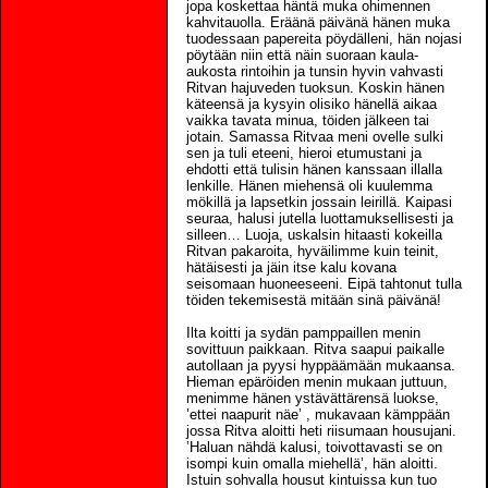
jopa koskettaa häntä muka ohimennen
kahvitauolla. Eräänä päivänä hänen muka
tuodessaan papereita pöydälleni, hän nojasi
pöytään niin että näin suoraan kaula-
aukosta rintoihin ja tunsin hyvin vahvasti
Ritvan hajuveden tuoksun. Koskin hänen
käteensä ja kysyin olisiko hänellä aikaa
vaikka tavata minua, töiden jälkeen tai
jotain. Samassa Ritvaa meni ovelle sulki
sen ja tuli eteeni, hieroi etumustani ja
ehdotti että tulisin hänen kanssaan illalla
lenkille. Hänen miehensä oli kuulemma
mökillä ja lapsetkin jossain leirillä. Kaipasi
seuraa, halusi jutella luottamuksellisesti ja
silleen… Luoja, uskalsin hitaasti kokeilla
Ritvan pakaroita, hyväilimme kuin teinit,
hätäisesti ja jäin itse kalu kovana
seisomaan huoneeseeni. Eipä tahtonut tulla
töiden tekemisestä mitään sinä päivänä!
Ilta koitti ja sydän pamppaillen menin
sovittuun paikkaan. Ritva saapui paikalle
autollaan ja pyysi hyppäämään mukaansa.
Hieman epäröiden menin mukaan juttuun,
menimme hänen ystävättärensä luokse,
’ettei naapurit näe’ , mukavaan kämppään
jossa Ritva aloitti heti riisumaan housujani.
’Haluan nähdä kalusi, toivottavasti se on
isompi kuin omalla miehellä’, hän aloitti.
Istuin sohvalla housut kintuissa kun tuo