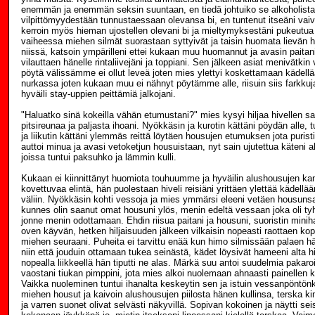
enemmän ja enemmän seksin suuntaan, en tiedä johtuiko se alkoholista
vilpittömyydestään tunnustaessaan olevansa bi, en tuntenut itseäni vai
kerroin myös hieman ujostellen olevani bi ja mieltymyksestäni pukeutua 
vaiheessa miehen silmät suorastaan syttyivät ja taisin huomata lievän
niissä, katsoin ympärilleni ettei kukaan muu huomannut ja avasin paitan
vilauttaen hänelle rintaliivejäni ja toppiani. Sen jälkeen asiat menivätkin
pöytä välissämme ei ollut leveä joten mies ylettyi koskettamaan kädellää
nurkassa joten kukaan muu ei nähnyt pöytämme alle, riisuin siis farkkuj
hyväili stay-uppien peittämiä jalkojani.
"Haluatko sinä kokeilla vähän etumustani?" mies kysyi hiljaa hivellen s
pitsireunaa ja paljasta ihoani. Nyökkäsin ja kurotin kättäni pöydän alle,
ja liikutin kättäni ylemmäs reittä löytäen housujen etumuksen jota purist
auttoi minua ja avasi vetoketjun housuistaan, nyt sain ujutettua käteni 
joissa tuntui paksuhko ja lämmin kulli.
Kukaan ei kiinnittänyt huomiota touhuumme ja hyväilin alushousujen ka
kovettuvaa elintä, hän puolestaan hiveli reisiäni yrittäen ylettää kädellä
väliin. Nyökkäsin kohti vessoja ja mies ymmärsi eleeni vetäen housunsa k
kunnes olin saanut omat housuni ylös, menin edeltä vessaan joka oli tyhj
jonne menin odottamaan. Ehdin riisua paitani ja housuni, suoristin minih
oven käyvän, hetken hiljaisuuden jälkeen vilkaisin nopeasti raottaen kop
miehen seuraani. Puheita ei tarvittu enää kun himo silmissään palaen hä
niin että jouduin ottamaan tukea seinästä, kädet löysivät hameeni alta h
nopealla liikkeellä hän tiputti ne alas. Märkä suu antoi suudelmia pakaroill
vaostani tiukan pimppini, jota mies alkoi nuolemaan ahnaasti painellen ki
Vaikka nuoleminen tuntui ihanalta keskeytin sen ja istuin vessanpöntön
miehen housut ja kaivoin alushousujen piilosta hänen kullinsa, terska ki
ja varren suonet olivat selvästi näkyvillä. Sopivan kokoinen ja näytti se