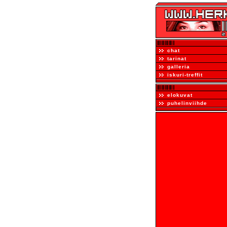
chat
tarinat
galleria
iskuri-treffit
elokuvat
puhelinviihde