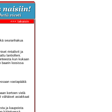
<<< takaisin
 enkä seuranhakua
set rintaliivit ja
ttu lantiolleni.
 tunteesta kun kukaan
en baarin loosissa
tuessaan vastapäätä
tuaan kertoen vielä
ut vähäiset asiakkaat
ista ja kaupoista
een kääntyessä