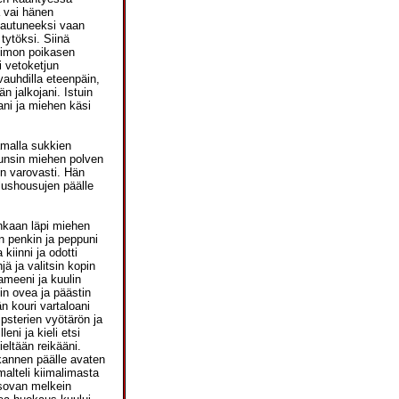
 vai hänen
vautuneeksi vaan
tytöksi. Siinä
 himon poikasen
i vetoketjun
 vauhdilla eteenpäin,
n jalkojani. Istuin
ani ja miehen käsi
amalla sukkien
 tunsin miehen polven
in varovasti. Hän
alushousujen päälle
nkaan läpi miehen
än penkin ja peppuni
iinni ja odotti
ä ja valitsin kopin
ameeni ja kuulin
in ovea ja päästin
n kouri vartaloani
ipsterien vyötärön ja
eni ja kieli etsi
eltään reikääni.
kannen päälle avaten
malteli kiimalimasta
isovan melkein