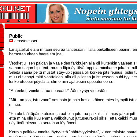
Public
crossdresser
En ajatellut etsiä mitään seuraa lähtiessäni illalla paikalliseen baariin,
harrastanutkaan baareista jne.
Vetoketjullisen paidan ja vaaleiden farkkujen alla oli kuitenkin vaalean sini
saman sarjan hipsterit, musta läpinäyttävä toppi ja minihame joka oli rulla
Sileitä sääriä peitti mustat stay-upit joissa oli korkea pitsireunus, pidin
muu ei tiennyt mitä vaatteideni alla oli piilossa ja istuessani pubi-tyylis
lonkerotuoppi pöydällä, olin omiin ajatuksiin uppoutuneena.
"Anteeksi, voinko istua seuraan?" Ääni kysyi vierestäni
"Mit...aa joo, istu vaan" vastasin ja noin keski-ikäinen mies hymyili is
minua.
"En ole täältäpäin kotoisin ja aattelin jututtaa paikallisia" mies jatkoi jut
että minä olin kuulemma valikoitunut juttuseuraksi siksi, että kaikki mu
näyttivät olevan jo seuransa löytäneet.
Kerroin paikkakunnalta löytyvistä "nähtävyyksistä", kuten toisista baare
ynnä muista. Kyselimme toisilta ammateista ja elämäntilanteesta, puh