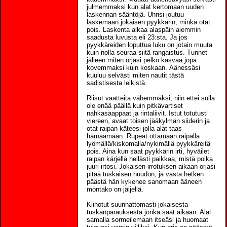
julmemmaksi kun alat kertomaan uuden
laskennan sääntöjä. Uhrisi joutuu
laskemaan jokaisen pyykkärin, minkä otat
pois. Laskenta alkaa alaspäin aiemmin
saadusta luvusta eli 23:sta. Ja jos
pyykkäreiden loputtua luku on jotain muuta
kuin nolla seuraa siitä rangaistus. Tunnet
jälleen miten orjasi pelko kasvaa jopa
kovemmaksi kuin koskaan. Äänessäsi
kuuluu selvästi miten nautit tästä
sadistisesta leikistä.
Riisut vaatteita vähemmäksi, niin ettei sulla
ole enää päällä kuin pitkävartiset
nahkasaappaat ja rintaliivit. Istut totutusti
viereen, avaat toisen jääkylmän siiderin ja
otat raipan käteesi jolla alat taas
härnäämään. Rupeat ottamaan raipalla
lyömällä/kiskomalla/nykimällä pyykkäreitä
pois. Aina kun saat pyykkärin irti, hyväilet
raipan kärjellä hellästi paikkaa, mistä poika
juuri irtosi. Jokaisen irrotuksen aikaan orjasi
pitää tuskaisen huudon, ja vasta hetken
päästä hän kykenee sanomaan ääneen
montako on jäljellä.
Kiihotut suunnattomasti jokaisesta
tuskanparauksesta jonka saat aikaan. Alat
samalla sormeilemaan itseäsi ja huomaat