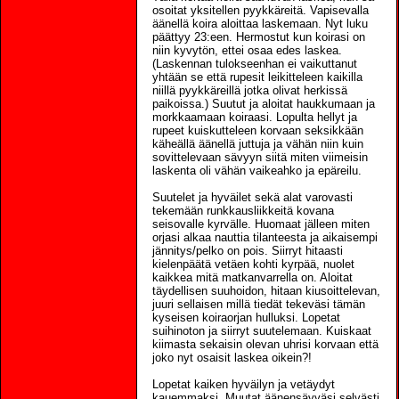
osoitat yksitellen pyykkäreitä. Vapisevalla
äänellä koira aloittaa laskemaan. Nyt luku
päättyy 23:een. Hermostut kun koirasi on
niin kyvytön, ettei osaa edes laskea.
(Laskennan tulokseenhan ei vaikuttanut
yhtään se että rupesit leikitteleen kaikilla
niillä pyykkäreillä jotka olivat herkissä
paikoissa.) Suutut ja aloitat haukkumaan ja
morkkaamaan koiraasi. Lopulta hellyt ja
rupeet kuiskutteleen korvaan seksikkään
käheällä äänellä juttuja ja vähän niin kuin
sovittelevaan sävyyn siitä miten viimeisin
laskenta oli vähän vaikeahko ja epäreilu.
Suutelet ja hyväilet sekä alat varovasti
tekemään runkkausliikkeitä kovana
seisovalle kyrvälle. Huomaat jälleen miten
orjasi alkaa nauttia tilanteesta ja aikaisempi
jännitys/pelko on pois. Siirryt hitaasti
kielenpäätä vetäen kohti kyrpää, nuolet
kaikkea mitä matkanvarrella on. Aloitat
täydellisen suuhoidon, hitaan kiusoittelevan,
juuri sellaisen millä tiedät tekeväsi tämän
kyseisen koiraorjan hulluksi. Lopetat
suihinoton ja siirryt suutelemaan. Kuiskaat
kiimasta sekaisin olevan uhrisi korvaan että
joko nyt osaisit laskea oikein?!
Lopetat kaiken hyväilyn ja vetäydyt
kauemmaksi. Muutat äänensävyäsi selvästi