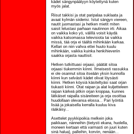
kädet sängynpäätyyn köytettynä kuten
myös jalat.
Riisut takkisi ja otat paripalaa suklaata ja
avaat kylmän siiderisi. Istut sängyn viereen,
nautit juomastasi ja hetken mietit miten
saisit lelustasi parhaan nautinnon irti. Aikaa
on vaikka koko yö, välillä voisit käydä
vaikka katsomassa televisiota tai vaikka
missä, tää orja ei täältä mihinkään karkaa.
Kellari on niin vahva ettei huuto kuulu
mihinkään, vaikka kuinka henkihieveriin
saakka orjasta nauttisit.
Hetken tutkittuasi orjaasi, päätät sitoa
orjaasi tiukemmin kiinni. Ilmeisesti rassukka
ei ole osannut sitoa itseään yksin kunnolla
kiinni kun selvästi kädet olivat löysästi
kiinni. Hetken köysiä käsiteltyäsi saat orjan
tiukasti kiinni. Otat raipan ja alat kuljetteleen
raipan kärkeä pitkin orjan kroppaa, kunnes
lätkäiset raipalla sisäreiteen ja orja osoittaa
huudollaan olevansa elossa... Pari lyöntiä
lisää ja jokaisella kerralla kuuluu kiva
rääkäisy...
Asettelet pyykkipoikia melkein joka
paikkaan, nänneihin (tietysti ekana, huolella,
moneen kertaan että varmasti on juuri kuten
sinä halua), palleihin, korviin, nenään...