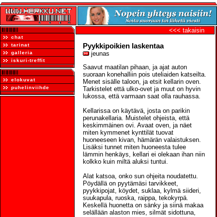
<<< takaisin
chat
Pyykkipoikien laskentaa
tarinat
galleria
jeunas
iskuri-treffit
Saavut maatilan pihaan, ja ajat auton
suoraan konehalliin pois uteliaiden katseilta.
elokuvat
Menet sisälle taloon, ja etsit kellarin oven.
puhelinviihde
Tarkistelet että ulko-ovet ja muut on hyvin
lukossa, että varmaan saat olla rauhassa.
Kellarissa on käytävä, josta on parikin
perunakellaria. Muistelet ohjeista, että
keskimmäinen ovi. Avaat oven, ja näet
miten kymmenet kynttilät tuovat
huoneeseen kivan, hämärän valaistuksen.
Lisäksi tunnet miten huoneesta tulee
lämmin henkäys, kellari ei olekaan ihan niin
kolkko kuin miltä aluksi tuntui.
Alat katsoa, onko sun ohjeita noudatettu.
Pöydällä on pyytämäsi tarvikkeet,
pyykkipojat, köydet, suklaa, kylmä siideri,
suukapula, ruoska, raippa, tekokyrpä.
Keskellä huonetta on sänky ja siinä makaa
selällään alaston mies, silmät sidottuna,