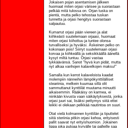
Jokaisen pojan asentamisen jälkeen
huomaat miten orjasi värisee ja suorastaan
pelkää mitä tulossa on. Orjan tuska on
pientä, mutta pelko tehostaa tuskan
tunnetta ja orjasi hengitys suorastaan
salpautuu.
Kumarrut orjasi pään viereen ja alat
kiihkeästi suutelemaan orjaasi, huomaat
miten orjasi kiihottuu ja tuntee olonsa
turvalliseksi ja hyväksi. Äskeinen pelko on
kokonaan pois! Siirryt suutelemaan orjasi
korvaa ja kiihkeällä ja seksikkäällä äänellä
kysyt miltä tuntuu. Orjasi vastaa
tykkäävänsä. Sanot "hyvä kun pidät, mutta
nyt alkaa vanhojen kalavelkojen maksu!"
Samalla kun kerrot kalaveloista kaadat
molempiin nänneihin lämpökynttilälliset
steariinia, melkein kuumaa sillä olit
sammuttanut kynttilät muutama minuutti
aikaisemmin. Rääkäisy on karmea, ei
niinkään kivusta vaan säikäytyksestä, jonka
orjasi juuri sai, lisäksi pettymys siitä ettei
leikki ei olekaan pelkkää nautintoa on suuri.
Otat vielä kolmannen kynttilän ja tiputtelet
siitä steriinia pitkin orjasi kehoa, erityisesti
pallit saavat nyt erityishuomion. Jokainen
tippa joka putoaa kyrvälle tai palleille saa