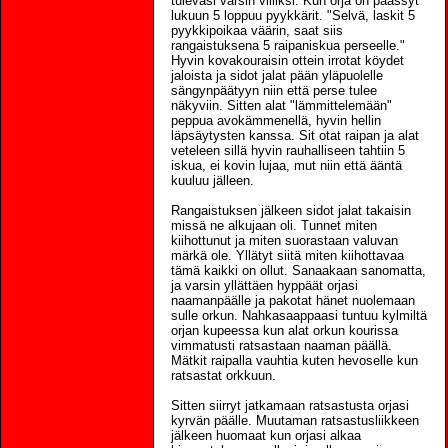
tulevasi varsin villiksi. Kun orja on päässyt
lukuun 5 loppuu pyykkärit. "Selvä, laskit 5
pyykkipoikaa väärin, saat siis
rangaistuksena 5 raipaniskua perseelle."
Hyvin kovakouraisin ottein irrotat köydet
jaloista ja sidot jalat pään yläpuolelle
sängynpäätyyn niin että perse tulee
näkyviin. Sitten alat "lämmittelemään"
peppua avokämmenellä, hyvin hellin
läpsäytysten kanssa. Sit otat raipan ja alat
veteleen sillä hyvin rauhalliseen tahtiin 5
iskua, ei kovin lujaa, mut niin että ääntä
kuuluu jälleen.
Rangaistuksen jälkeen sidot jalat takaisin
missä ne alkujaan oli. Tunnet miten
kiihottunut ja miten suorastaan valuvan
märkä ole. Yllätyt siitä miten kiihottavaa
tämä kaikki on ollut. Sanaakaan sanomatta,
ja varsin yllättäen hyppäät orjasi
naamanpäälle ja pakotat hänet nuolemaan
sulle orkun. Nahkasaappaasi tuntuu kylmiltä
orjan kupeessa kun alat orkun kourissa
vimmatusti ratsastaan naaman päällä.
Mätkit raipalla vauhtia kuten hevoselle kun
ratsastat orkkuun.
Sitten siirryt jatkamaan ratsastusta orjasi
kyrvän päälle. Muutaman ratsastusliikkeen
jälkeen huomaat kun orjasi alkaa