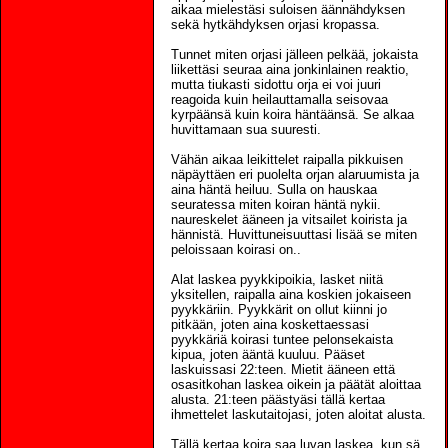
aikaa mielestäsi suloisen äännähdyksen
sekä hytkähdyksen orjasi kropassa.
Tunnet miten orjasi jälleen pelkää, jokaista
liikettäsi seuraa aina jonkinlainen reaktio,
mutta tiukasti sidottu orja ei voi juuri
reagoida kuin heilauttamalla seisovaa
kyrpäänsä kuin koira häntäänsä. Se alkaa
huvittamaan sua suuresti.
Vähän aikaa leikittelet raipalla pikkuisen
näpäyttäen eri puolelta orjan alaruumista ja
aina häntä heiluu. Sulla on hauskaa
seuratessa miten koiran häntä nykii.
naureskelet ääneen ja vitsailet koirista ja
hännistä. Huvittuneisuuttasi lisää se miten
peloissaan koirasi on..
Alat laskea pyykkipoikia, lasket niitä
yksitellen, raipalla aina koskien jokaiseen
pyykkäriin. Pyykkärit on ollut kiinni jo
pitkään, joten aina koskettaessasi
pyykkäriä koirasi tuntee pelonsekaista
kipua, joten ääntä kuuluu. Pääset
laskuissasi 22:teen. Mietit ääneen että
osasitkohan laskea oikein ja päätät aloittaa
alusta. 21:teen päästyäsi tällä kertaa
ihmettelet laskutaitojasi, joten aloitat alusta.
Tällä kertaa koira saa luvan laskea, kun sä