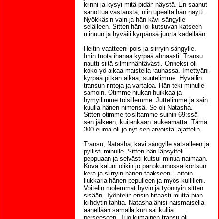
kiinni ja kysyi mitä pidän näystä. En saanut
sanottua vastausta, niin upealta hän näytti.
Nyökkäsin vain ja hän kävi sängylle
selälleen. Sitten hän loi kutsuvan katseen
minuun ja hyväili kyrpänsä juurta kädellään.
Heitin vaatteeni pois ja siirryin sängylle.
Imin tuota ihanaa kyrpää ahnaasti. Transu
nautti siitä silminnähtävästi. Onneksi oli
koko yö aikaa maistella rauhassa. Imettyäni
kyrpää pitkän aikaa, suutelimme. Hyväilin
transun rintoja ja vartaloa. Hän teki minulle
samoin. Otimme hiukan huikkaa ja
hymyilimme toisillemme. Juttelimme ja sain
kuulla hänen nimensä. Se oli Natasha.
Sitten otimme toisiltamme suihin 69:ssä
sen jälkeen, kuitenkaan laukeamatta. Tämä
300 euroa oli jo nyt sen arvoista, ajattelin.
Transu, Natasha, kävi sängylle vatsalleen ja
pyllisti minulle. Sitten hän läpsytteli
peppuaan ja selvästi kutsui minua naimaan.
Kova kaluni olikin jo panokunnossa kortsun
kera ja siirryin hänen taakseen. Laitoin
liukkaria hänen pepulleen ja myös kullilleni.
Voitelin molemmat hyvin ja työnnyin sitten
sisään. Työntelin ensin hitaasti mutta pian
kiihdytin tahtia. Natasha ähisi naismaisella
äänellään samalla kun sai kullia
perseeseen. Tuo kiimainen transu oli