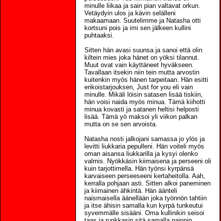
minulle liikaa ja sain pian valtavat orkun.
Vetäydyin ulos ja kävin selälleni
makaamaan. Suutelimme ja Natasha otti
kortsuni pois ja imi sen jälkeen kullini
puhtaaksi.
Sitten hän avasi suunsa ja sanoi että olin
kiltein mies joka hänet on yöksi tilannut.
Muut ovat vain käyttäneet hyväkseen.
Tavallaan itsekin niin tein mutta arvostin
kuitenkin myös hänen tarpeitaan. Hän esitti
erikoistarjouksen, Just for you eli vain
minulle. Mikäli löisin satasen lisää tiskiin,
hän voisi naida myös minua. Tämä kiihotti
minua kovasti ja satanen heltisi helposti
lisää. Tämä yö maksoi yli viikon palkan
mutta on se sen arvoista.
Natasha nosti jalkojani samassa jo ylös ja
levitti liukkaria pepulleni. Hän voiteli myös
oman aisansa liukkarilla ja kysyi olenko
valmis. Nyökkäsin kiimaisena ja perseeni oli
kuin tarjottimella. Hän työnsi kyrpänsä
karvaiseen perseeseeni kertaheitolla. Aah,
kerralla pohjaan asti. Sitten alkoi paneminen
ja kiimainen ähkintä. Hän äänteli
naismaisella äänellään joka työnnön tahtiin
ja itse ähisin samalla kun kyrpä tunkeutui
syvemmälle sisääni. Oma kullinikin seisoi
taas ja runkkasin sitä samalla nainnin