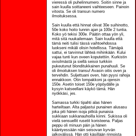
vieressä oli puhelinnumero. Soitin sinne ja
sain kuulla soittaneeni vaihteeseen. Painoin
vitosta. Se oli transun numero
ilmoituksessa.
Sain kuulla että hinnat olivat 30e suihinotto,
50e koko hoito tunnin ajan ja 100e 2 tuntia.
Koko yö tekisi 300e. Päätin ottaa yön yli,
mitä sitä nuukailemaan. Sain kuulla että
tämä neiti tulisi tässä vaihtoehdossa
luokseni mikäli olisin hotellissa. Tämäpä
sattui, ei tarvinnut lähteä mihinkään. Kului
vajaa tunti kun oveen koputettiin. Kurkistin
ovisilmästä ja siellä seisoi turkkiin
pukeutunut blonditukkainen punahuuli. Se
oli ilmoituksen transu! Avasin oitis oven ja
tervehdin. Suljettuani oven, hän pyysi rahoja
ennakkoon. Otin lompakkoni ja ojensin
150e. Asetin toiset 150e yöpöydälle ja
kysyin katseellani käykö tämä. Hän
nyökkäsi, jes.
Samassa turkki tipahti alas hänen
harteiltaan. Alta paljastui punainen alusasu
joka piti hänen isoja pitkiä punaisia
sukkiaan sukkanauhoilla kiinni. Sukissa oli
vielä sensuellit rusetit koristeena. Paljas
peppu oli minuun päin ja hänen
kääntyessään näin seisovan kyrvän
jalkovälissä. Hän otti käsillään rinnoista