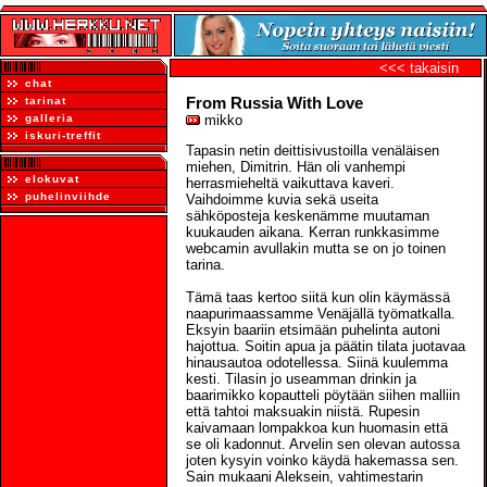
<<< takaisin
chat
From Russia With Love
tarinat
galleria
mikko
iskuri-treffit
Tapasin netin deittisivustoilla venäläisen
miehen, Dimitrin. Hän oli vanhempi
elokuvat
herrasmieheltä vaikuttava kaveri.
puhelinviihde
Vaihdoimme kuvia sekä useita
sähköposteja keskenämme muutaman
kuukauden aikana. Kerran runkkasimme
webcamin avullakin mutta se on jo toinen
tarina.
Tämä taas kertoo siitä kun olin käymässä
naapurimaassamme Venäjällä työmatkalla.
Eksyin baariin etsimään puhelinta autoni
hajottua. Soitin apua ja päätin tilata juotavaa
hinausautoa odotellessa. Siinä kuulemma
kesti. Tilasin jo useamman drinkin ja
baarimikko kopautteli pöytään siihen malliin
että tahtoi maksuakin niistä. Rupesin
kaivamaan lompakkoa kun huomasin että
se oli kadonnut. Arvelin sen olevan autossa
joten kysyin voinko käydä hakemassa sen.
Sain mukaani Aleksein, vahtimestarin