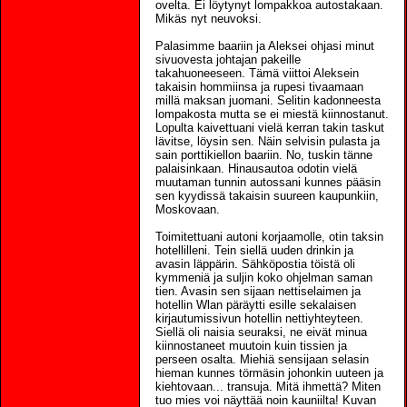
ovelta. Ei löytynyt lompakkoa autostakaan.
Mikäs nyt neuvoksi.
Palasimme baariin ja Aleksei ohjasi minut
sivuovesta johtajan pakeille
takahuoneeseen. Tämä viittoi Aleksein
takaisin hommiinsa ja rupesi tivaamaan
millä maksan juomani. Selitin kadonneesta
lompakosta mutta se ei miestä kiinnostanut.
Lopulta kaivettuani vielä kerran takin taskut
lävitse, löysin sen. Näin selvisin pulasta ja
sain porttikiellon baariin. No, tuskin tänne
palaisinkaan. Hinausautoa odotin vielä
muutaman tunnin autossani kunnes pääsin
sen kyydissä takaisin suureen kaupunkiin,
Moskovaan.
Toimitettuani autoni korjaamolle, otin taksin
hotellilleni. Tein siellä uuden drinkin ja
avasin läppärin. Sähköpostia töistä oli
kymmeniä ja suljin koko ohjelman saman
tien. Avasin sen sijaan nettiselaimen ja
hotellin Wlan päräytti esille sekalaisen
kirjautumissivun hotellin nettiyhteyteen.
Siellä oli naisia seuraksi, ne eivät minua
kiinnostaneet muutoin kuin tissien ja
perseen osalta. Miehiä sensijaan selasin
hieman kunnes törmäsin johonkin uuteen ja
kiehtovaan... transuja. Mitä ihmettä? Miten
tuo mies voi näyttää noin kauniilta! Kuvan