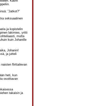
illeen. Kävin
ppeliin.
insä: ”Jatkot?”
ikka seksuaalinen
ria ja kopistelin
inen lakimies, yritti
kohteliaasti, mutta
puhuin kuin Johanille
aika, Johanin!
ä, ja jutteli
naisten flirttailevan
ään heti, kun
ta osoittavan
Sekaisessa
iehen takaisin ja