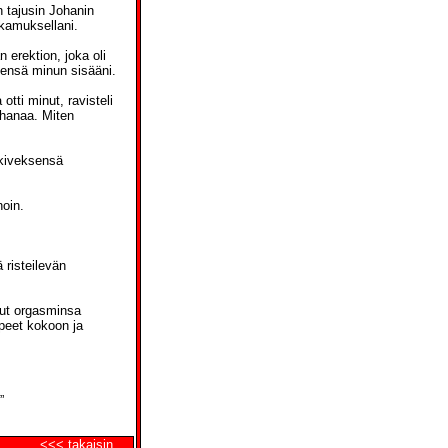
 tajusin Johanin
akamuksellani.
erektion, joka oli
tsensä minun sisääni.
otti minut, ravisteli
ihanaa. Miten
 kiveksensä
noin.
 risteilevän
nut orgasminsa
ppeet kokoon ja
”
<<< takaisin