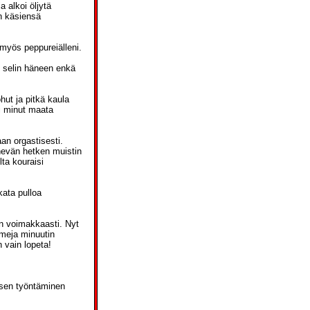
a alkoi öljytä
en käsiensä
 myös peppureiälleni.
in selin häneen enkä
hut ja pitkä kaula
si minut maata
an orgastisesti.
nevän hetken muistin
ta kouraisi
tkata pulloa
in voimakkaasti. Nyt
smeja minuutin
 vain lopeta!
n sen työntäminen