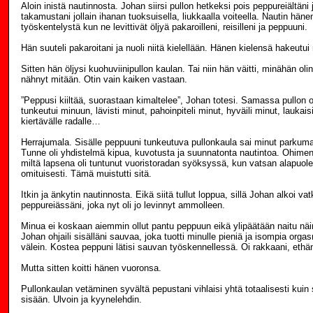
Aloin inistä nautinnosta. Johan siirsi pullon hetkeksi pois peppureiältäni j
takamustani jollain ihanan tuoksuisella, liukkaalla voiteella. Nautin hän
työskentelystä kun ne levittivät öljyä pakaroilleni, reisilleni ja peppuuni.
Hän suuteli pakaroitani ja nuoli niitä kielellään. Hänen kielensä hakeutui
Sitten hän öljysi kuohuviinipullon kaulan. Tai niin hän väitti, minähän ol
nähnyt mitään. Otin vain kaiken vastaan.
”Peppusi kiiltää, suorastaan kimaltelee”, Johan totesi. Samassa pullon o
tunkeutui minuun, lävisti minut, pahoinpiteli minut, hyväili minut, laukai
kiertävälle radalle…
Herrajumala. Sisälle peppuuni tunkeutuva pullonkaula sai minut parkuma
Tunne oli yhdistelmä kipua, kuvotusta ja suunnatonta nautintoa. Ohime
miltä lapsena oli tuntunut vuoristoradan syöksyssä, kun vatsan alapuolel
omituisesti. Tämä muistutti sitä.
Itkin ja änkytin nautinnosta. Eikä siitä tullut loppua, sillä Johan alkoi va
peppureiässäni, joka nyt oli jo levinnyt ammolleen.
Minua ei koskaan aiemmin ollut pantu peppuun eikä ylipäätään naitu nä
Johan ohjaili sisälläni sauvaa, joka tuotti minulle pieniä ja isompia orga
välein. Kostea peppuni lätisi sauvan työskennellessä. Oi rakkaani, ethän
Mutta sitten koitti hänen vuoronsa.
Pullonkaulan vetäminen syvältä pepustani vihlaisi yhtä totaalisesti kui
sisään. Ulvoin ja kyynelehdin.