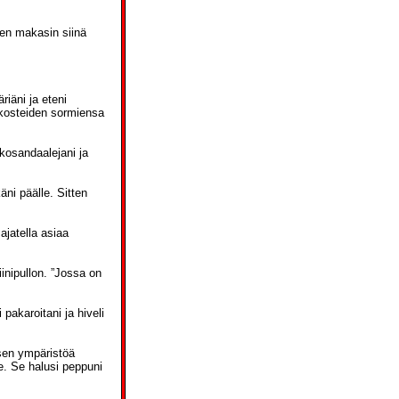
ten makasin siinä
riäni ja eteni
n kosteiden sormiensa
orkosandaalejani ja
ni päälle. Sitten
ajatella asiaa
inipullon. ”Jossa on
pakaroitani ja hiveli
 sen ympäristöä
e. Se halusi peppuni