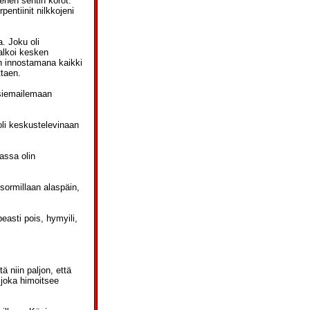
enen sentin korot.
pentiinit nilkkojeni
a. Joku oli
 alkoi kesken
n innostamana kaikki
ttaen.
 siemailemaan
oli keskustelevinaan
iassa olin
 sormillaan alaspäin,
easti pois, hymyili,
ä niin paljon, että
 joka himoitsee