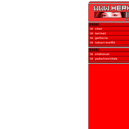
chat
tarinat
galleria
iskuri-treffit
elokuvat
puhelinviihde