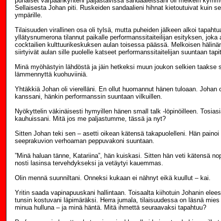
punaiset varpaankynteni paljastavissa sandaaleissani oli melkein kymm
Sellaisesta Johan piti. Ruskeiden sandaalieni hihnat kietoutuivat kuin ser
ympärille.
Tilaisuuden virallinen osa oli tylsä, mutta puheiden jälkeen alkoi tapahtu
yllätysnumerona tilannut paikalle performanssitaiteilijan esityksen, joka
cocktailien kulttuurikeskuksen aulan toisessa päässä. Melkoisen hälinä
siirtyivät aulan sille puolelle katseet performanssitaitelijan suuntaan tapi
Minä myöhästyin lähdöstä ja jäin hetkeksi muun joukon selkien taakse
lämmennyttä kuohuviiniä.
Yhtäkkiä Johan oli vierelläni. En ollut huomannut hänen tuloaan. Johan 
kanssani, hänkin performanssin suuntaan vilkuillen.
Nyökyttelin väkinäisesti hymyillen hänen small talk -löpinöilleen. Tosias
kauhuissani. Mitä jos me paljastumme, tässä ja nyt?
Sitten Johan teki sen – asetti oikean kätensä takapuolelleni. Hän painoi
seeprakuvion verhoaman peppuvakoni suuntaan.
”Minä haluan tänne, Katariina”, hän kuiskasi. Sitten hän veti kätensä nop
nosti lasinsa tervehdykseksi ja vetäytyi kauemmas.
Olin mennä suunniltani. Onneksi kukaan ei nähnyt eikä kuullut – kai.
Yritin saada vapinapuuskani hallintaan. Toisaalta kiihotuin Johanin eleest
tunsin kostuvani läpimäräksi. Herra jumala, tilaisuudessa on läsnä mies
minua hulluna – ja minä häntä. Mitä ihmettä seuraavaksi tapahtuu?