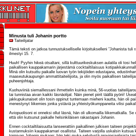
Minusta tuli Johanin portto
Taiteilijatar
Tämä teksti on jatkoa tunnustukselliselle kirjoitukselleni ”Johanista tuli r
ilmestyi 15. 7.
Huuh! Pyyhin hikeä otsaltani, sillä kulttuurikeskuksen aulatila oli tosi h
paikallisen kauppakamarin järjestämä cocktailtilaisuus kotipaikkakunna
Minä olin kutsuttu paikalle luovan työn tekijöiden edustajana, edustinha
maaseutukaupungin ammattitaiteilijoita, ja olin myös paikallisen taiteilij
puheenjohtaja.
Kuohuviiniä siemaillessani ihmettelin kuinka minä, 56-vuotias taiteilijaro
tai tunnistaa aivan kaikki läsnäolijat. Näin pienet piirit täällä pyörii! Use
jakkupukunaiset olin tosin oppinut tuntemaan mieheni kautta, hän oli paik
menestynyt liikemies jonka ystäviä ja yhteistyökumppaneita vilisi paikal
Aviopuolisoni ei onneksi ollut läsnä, hän oli ulkomailla liikematkalla. Se
että olin kutsunut paikalle helsinkiläisen rakastajani Johanin.
Ennen cocktailtilaisuutta lanseerattiin paikallinen julkisen taiteen projekt
kustannuksiin kauppakamari osallistui. Taiteen varjolla uskalsin kutsua 
toimivan Johanin mukaan; hän teki muka selvitystä provinsiaalisista tai