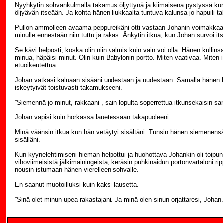
Nyyhkytin sohvankulmalla takamus öljyttynä ja kiimaisena pystyssä kun
öljyävän itseään. Ja kohta hänen liukkaalta tuntuva kalunsa jo hapuili t
Pullon ammolleen avaama peppureikäni otti vastaan Johanin voimakkaan 
minulle ennestään niin tuttu ja rakas. Änkytin itkua, kun Johan survoi i
Se kävi helposti, koska olin niin valmis kuin vain voi olla. Hänen kullinsa 
minua, häpäisi minut. Olin kuin Babylonin portto. Miten vaativaa. Miten 
etuoikeutettua.
Johan vatkasi kaluaan sisääni uudestaan ja uudestaan. Samalla hänen
iskeytyivät toistuvasti takamukseeni.
”Siemennä jo minut, rakkaani”, sain lopulta soperrettua itkunsekaisin sa
Johan vapisi kuin horkassa lauetessaan takapuoleeni.
Minä väänsin itkua kun hän vetäytyi sisältäni. Tunsin hänen siemenensä
sisälläni.
Kun kyynelehtimiseni hieman helpottui ja huohottava Johankin oli toipu
vihoviimeisistä jälkimainingeista, keräsin puhkinaidun portonvartaloni ri
nousin istumaan hänen vierelleen sohvalle.
En saanut muotoilluksi kuin kaksi lausetta.
”Sinä olet minun upea rakastajani. Ja minä olen sinun orjattaresi, Johan.