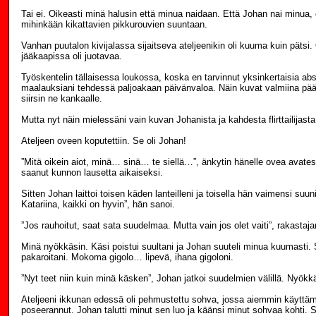
Tai ei. Oikeasti minä halusin että minua naidaan. Että Johan nai minua,
mihinkään kikattavien pikkurouvien suuntaan.
Vanhan puutalon kivijalassa sijaitseva ateljeenikin oli kuuma kuin pätsi
jääkaapissa oli juotavaa.
Työskentelin tällaisessa loukossa, koska en tarvinnut yksinkertaisia abs
maalauksiani tehdessä paljoakaan päivänvaloa. Näin kuvat valmiina pääs
siirsin ne kankaalle.
Mutta nyt näin mielessäni vain kuvan Johanista ja kahdesta flirttailijasta 
Ateljeen oveen koputettiin. Se oli Johan!
”Mitä oikein aiot, minä… sinä… te siellä…”, änkytin hänelle ovea avate
saanut kunnon lausetta aikaiseksi.
Sitten Johan laittoi toisen käden lanteilleni ja toisella hän vaimensi suun
Katariina, kaikki on hyvin”, hän sanoi.
”Jos rauhoitut, saat sata suudelmaa. Mutta vain jos olet vaiti”, rakastajani
Minä nyökkäsin. Käsi poistui suultani ja Johan suuteli minua kuumasti. 
pakaroitani. Mokoma gigolo… lipevä, ihana gigoloni.
”Nyt teet niin kuin minä käsken”, Johan jatkoi suudelmien välillä. Nyökkäs
Ateljeeni ikkunan edessä oli pehmustettu sohva, jossa aiemmin käyttämä
poseerannut. Johan talutti minut sen luo ja käänsi minut sohvaa kohti.