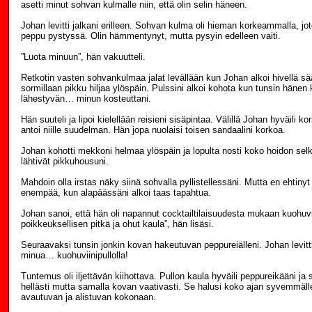
asetti minut sohvan kulmalle niin, että olin selin häneen.
Johan levitti jalkani erilleen. Sohvan kulma oli hieman korkeammalla, jo
peppu pystyssä. Olin hämmentynyt, mutta pysyin edelleen vaiti.
”Luota minuun”, hän vakuutteli.
Retkotin vasten sohvankulmaa jalat levällään kun Johan alkoi hivellä sää
sormillaan pikku hiljaa ylöspäin. Pulssini alkoi kohota kun tunsin häne
lähestyvän… minun kosteuttani.
Hän suuteli ja lipoi kielellään reisieni sisäpintaa. Välillä Johan hyväili k
antoi niille suudelman. Hän jopa nuolaisi toisen sandaalini korkoa.
Johan kohotti mekkoni helmaa ylöspäin ja lopulta nosti koko hoidon selkä
lähtivät pikkuhousuni.
Mahdoin olla irstas näky siinä sohvalla pyllistellessäni. Mutta en ehtinyt 
enempää, kun alapäässäni alkoi taas tapahtua.
Johan sanoi, että hän oli napannut cocktailtilaisuudesta mukaan kuohuvi
poikkeuksellisen pitkä ja ohut kaula”, hän lisäsi.
Seuraavaksi tunsin jonkin kovan hakeutuvan peppureiälleni. Johan levitti 
minua… kuohuviinipullolla!
Tuntemus oli iljettävän kiihottava. Pullon kaula hyväili peppureikääni ja
hellästi mutta samalla kovan vaativasti. Se halusi koko ajan syvemmäll
avautuvan ja alistuvan kokonaan.