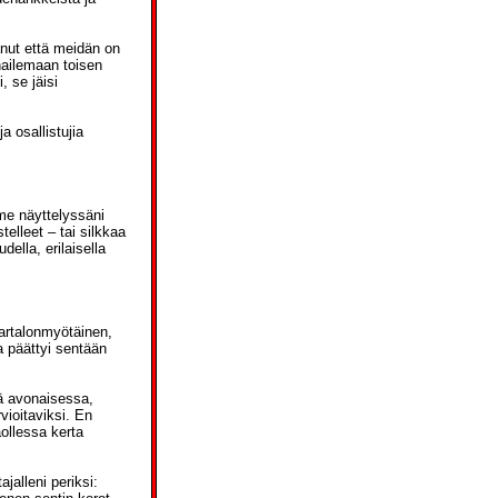
anut että meidän on
hailemaan toisen
, se jäisi
a osallistujia
me näyttelyssäni
elleet – tai silkkaa
ella, erilaisella
artalonmyötäinen,
a päättyi sentään
ltä avonaisessa,
vioitaviksi. En
ollessa kerta
jalleni periksi: