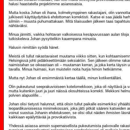
halusi haastatella projektimme asianosaisia.
Mutta koska Johan oli ihana, kolmekymppinen rakastajani, olin vannott
julkisesti käyttäydyttävä ehdottoman korrektisti. Katse ei saa jäädä har
silmiin – muusta puhumattakaan. Mitä tilaisuuden jälkeen taas tapahtuisi
nähtäväksi.
Minua jännitti, vaikka hohtavan valkoisessa kesäpuvussaan aulan tiloja j
tutkiskeleva Johan pysyttelikin kauempana minusta.
Halusin nimittäin syödä hänet.
Meistä oli tullut rakastavaiset muutama viikko sitten, kun kohtaamisem
Helsingissä johti pidäkkeettömään seksiaktiin. Sen jälkeen olimme rakast
naimistahan se oikeastaan oli – muutaman kerran, ja joka kerta täysin uud
tavalla. Minua huimasi, kun muistelin noita hurjia himon hetkiämme.
Mutta nyt Johan oli ensimmäistä kertaa täällä, minun kotikentälläni.
Olin pukeutunut seeprakuvioiseen kotelomekkoon, joka oli näyttävä ja v
mutta kuitenkin juuri ja juuri näissä olosuhteissa korrekti. Mekkoni helm
polvien alapuolille…
Johan olisi tietysti halunnut, että olisin tullut paikalle esimerkiksi ylhää
leopardikuvioisessa minimekossani, joka jätti pitkät sääreni katseiden ar
voinut suostua Johanin ehdotukseen, se olisi ollut näiden ihmisten läsnä
kaikkiaan epäilyttävää ja provokatiivista.
Yhdessä asiassa annoin supernaisellista pukeutumista palvovalle rakasta