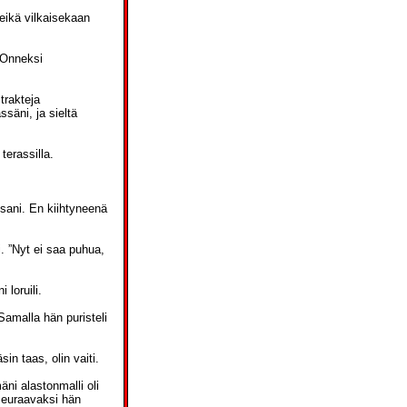
 eikä vilkaisekaan
. Onneksi
trakteja
säni, ja sieltä
terassilla.
ssani. En kiihtyneenä
i. ”Nyt ei saa puhua,
 loruili.
Samalla hän puristeli
in taas, olin vaiti.
ni alastonmalli oli
 Seuraavaksi hän