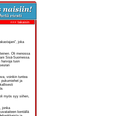
<<< takaisin
akastajani”, joka
elteinen. Oli menossa
llani Sisä-Suomessa.
n harvoja tuon
aseuran
uva, voinkin tuntea
at pukumiehet ja
allisesti
la.
 oli myös syy siihen,
i, jonka
kuvataiteen kentällä
dehankkeista ja