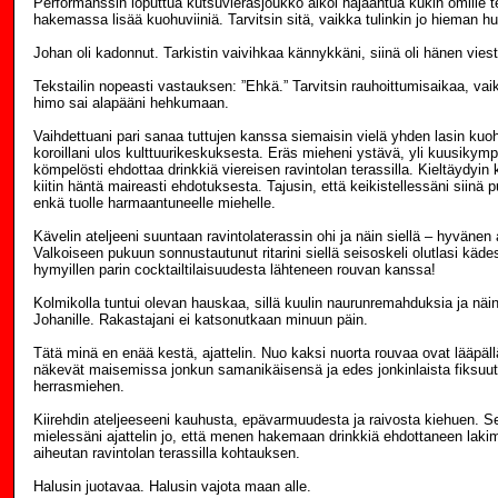
Performanssin loputtua kutsuvierasjoukko alkoi hajaantua kukin omille te
hakemassa lisää kuohuviiniä. Tarvitsin sitä, vaikka tulinkin jo hieman hu
Johan oli kadonnut. Tarkistin vaivihkaa kännykkäni, siinä oli hänen viest
Tekstailin nopeasti vastauksen: ”Ehkä.” Tarvitsin rauhoittumisaikaa, va
himo sai alapääni hehkumaan.
Vaihdettuani pari sanaa tuttujen kanssa siemaisin vielä yhden lasin kuoha
koroillani ulos kulttuurikeskuksesta. Eräs mieheni ystävä, yli kuusikympp
kömpelösti ehdottaa drinkkiä viereisen ravintolan terassilla. Kieltäydyin 
kiitin häntä maireasti ehdotuksesta. Tajusin, että keikistellessäni siinä 
enkä tuolle harmaantuneelle miehelle.
Kävelin ateljeeni suuntaan ravintolaterassin ohi ja näin siellä – hyvänen 
Valkoiseen pukuun sonnustautunut ritarini siellä seisoskeli olutlasi kädess
hymyillen parin cocktailtilaisuudesta lähteneen rouvan kanssa!
Kolmikolla tuntui olevan hauskaa, sillä kuulin naurunremahduksia ja näin 
Johanille. Rakastajani ei katsonutkaan minuun päin.
Tätä minä en enää kestä, ajattelin. Nuo kaksi nuorta rouvaa ovat lääpäll
näkevät maisemissa jonkun samanikäisensä ja edes jonkinlaista fiksuut
herrasmiehen.
Kiirehdin ateljeeseeni kauhusta, epävarmuudesta ja raivosta kiehuen. 
mielessäni ajattelin jo, että menen hakemaan drinkkiä ehdottaneen lakim
aiheutan ravintolan terassilla kohtauksen.
Halusin juotavaa. Halusin vajota maan alle.