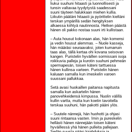
liukui suuhuni hitaasti ja luonnollisesti ja
tunsin valtavaa tyydytystä saadessani
suuni täyteen halukkaan miehen kullia.
Liikutin päätäni hitaasti ja pyörittelin kieltäni
terskan ympärillä sedän hengityksen
alkaessa kiihtyä nautinnosta. Hetken päästä
hänen oli pakko nostaa suuni irti kullistaan.
– Auta housut kokonaan alas, hän komensi
ja vedin housut alemmas. – Nuole kasseja,
hän määräsi seuraavaksi, joten kumarruin
taas alas, tällä kertaa ohi kovana seisovan
kangen. Puristelin hyväillen sormissani isoja
roikkuvia palleja ja kurotin suuhuni pehmeän
spermapesän, toisen käteni tarttuessa
hänen kullinsa varteen. Puristelin hänen
kaluaan samalla kun imeskelin varoen
suussani pallukkaa.
Setä avasi huokaillen paitansa napitusta
samalla kun askartelin hänen
panovehkeidensä kimpussa. Nuolin välillä
kullin vartta, mutta kun koetin tavoitella
terskaa suuhuni, hän pakotti pääni ylös.
– Suutele nännejä, hän huohotti ja ohjasi
suuni rintaansa vasten. Imin ja pureskelin
hellästi hänen nännejään toisen käteni
hyväillessä yhä hänen pulleita pallejaan.
Sedän suusta pääsi kirahduksia ja