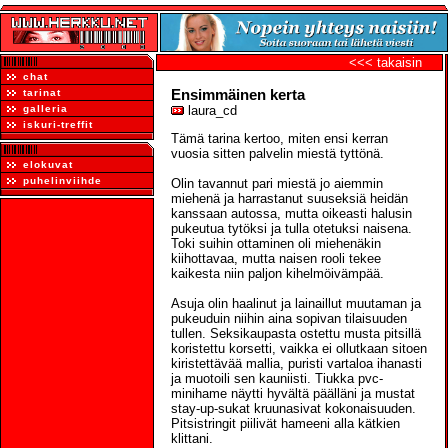
<<< takaisin
chat
Ensimmäinen kerta
tarinat
galleria
laura_cd
iskuri-treffit
Tämä tarina kertoo, miten ensi kerran
vuosia sitten palvelin miestä tyttönä.
elokuvat
puhelinviihde
Olin tavannut pari miestä jo aiemmin
miehenä ja harrastanut suuseksiä heidän
kanssaan autossa, mutta oikeasti halusin
pukeutua tytöksi ja tulla otetuksi naisena.
Toki suihin ottaminen oli miehenäkin
kiihottavaa, mutta naisen rooli tekee
kaikesta niin paljon kihelmöivämpää.
Asuja olin haalinut ja lainaillut muutaman ja
pukeuduin niihin aina sopivan tilaisuuden
tullen. Seksikaupasta ostettu musta pitsillä
koristettu korsetti, vaikka ei ollutkaan sitoen
kiristettävää mallia, puristi vartaloa ihanasti
ja muotoili sen kauniisti. Tiukka pvc-
minihame näytti hyvältä päälläni ja mustat
stay-up-sukat kruunasivat kokonaisuuden.
Pitsistringit piilivät hameeni alla kätkien
klittani.