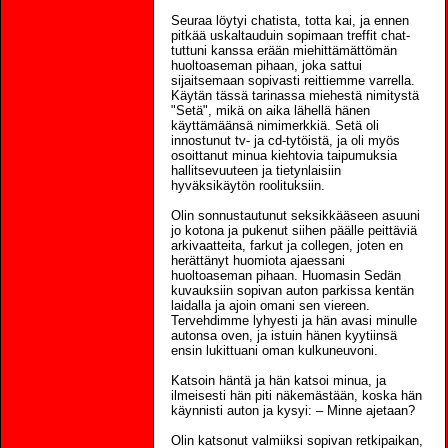
Seuraa löytyi chatista, totta kai, ja ennen
pitkää uskaltauduin sopimaan treffit chat-
tuttuni kanssa erään miehittämättömän
huoltoaseman pihaan, joka sattui
sijaitsemaan sopivasti reittiemme varrella.
Käytän tässä tarinassa miehestä nimitystä
"Setä", mikä on aika lähellä hänen
käyttämäänsä nimimerkkiä. Setä oli
innostunut tv- ja cd-tytöistä, ja oli myös
osoittanut minua kiehtovia taipumuksia
hallitsevuuteen ja tietynlaisiin
hyväksikäytön roolituksiin.
Olin sonnustautunut seksikkääseen asuuni
jo kotona ja pukenut siihen päälle peittäviä
arkivaatteita, farkut ja collegen, joten en
herättänyt huomiota ajaessani
huoltoaseman pihaan. Huomasin Sedän
kuvauksiin sopivan auton parkissa kentän
laidalla ja ajoin omani sen viereen.
Tervehdimme lyhyesti ja hän avasi minulle
autonsa oven, ja istuin hänen kyytiinsä
ensin lukittuani oman kulkuneuvoni.
Katsoin häntä ja hän katsoi minua, ja
ilmeisesti hän piti näkemästään, koska hän
käynnisti auton ja kysyi: – Minne ajetaan?
Olin katsonut valmiiksi sopivan retkipaikan,