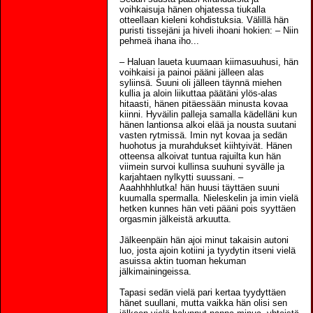
voihkaisuja hänen ohjatessa tiukalla
otteellaan kieleni kohdistuksia. Välillä hän
puristi tissejäni ja hiveli ihoani hokien: – Niin
pehmeä ihana iho...
– Haluan laueta kuumaan kiimasuuhusi, hän
voihkaisi ja painoi pääni jälleen alas
syliinsä. Suuni oli jälleen täynnä miehen
kullia ja aloin liikuttaa päätäni ylös-alas
hitaasti, hänen pitäessään minusta kovaa
kiinni. Hyväilin palleja samalla kädelläni kun
hänen lantionsa alkoi elää ja nousta suutani
vasten rytmissä. Imin nyt kovaa ja sedän
huohotus ja murahdukset kiihtyivät. Hänen
otteensa alkoivat tuntua rajuilta kun hän
viimein survoi kullinsa suuhuni syvälle ja
karjahtaen nylkytti suussani. –
Aaahhhhlutka! hän huusi täyttäen suuni
kuumalla spermalla. Nieleskelin ja imin vielä
hetken kunnes hän veti pääni pois syyttäen
orgasmin jälkeistä arkuutta.
Jälkeenpäin hän ajoi minut takaisin autoni
luo, josta ajoin kotiini ja tyydytin itseni vielä
asuissa aktin tuoman hekuman
jälkimainingeissa.
Tapasi sedän vielä pari kertaa tyydyttäen
hänet suullani, mutta vaikka hän olisi sen