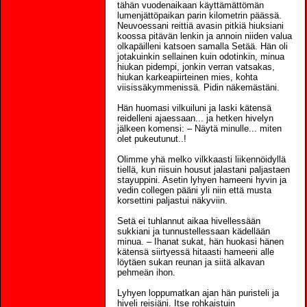
tähän vuodenaikaan käyttämättömän
lumenjättöpaikan parin kilometrin päässä.
Neuvoessani reittiä avasin pitkiä hiuksiani
koossa pitävän lenkin ja annoin niiden valua
olkapäilleni katsoen samalla Setää. Hän oli
jotakuinkin sellainen kuin odotinkin, minua
hiukan pidempi, jonkin verran vatsakas,
hiukan karkeapiirteinen mies, kohta
viisissäkymmenissä. Pidin näkemästäni.
Hän huomasi vilkuiluni ja laski kätensä
reidelleni ajaessaan... ja hetken hivelyn
jälkeen komensi: – Näytä minulle... miten
olet pukeutunut..!
Olimme yhä melko vilkkaasti liikennöidyllä
tiellä, kun riisuin housut jalastani paljastaen
stayuppini. Asetin lyhyen hameeni hyvin ja
vedin collegen pääni yli niin että musta
korsettini paljastui näkyviin.
Setä ei tuhlannut aikaa hivellessään
sukkiani ja tunnustellessaan kädellään
minua. – Ihanat sukat, hän huokasi hänen
kätensä siirtyessä hitaasti hameeni alle
löytäen sukan reunan ja siitä alkavan
pehmeän ihon.
Lyhyen loppumatkan ajan hän puristeli ja
hiveli reisiäni. Itse rohkaistuin