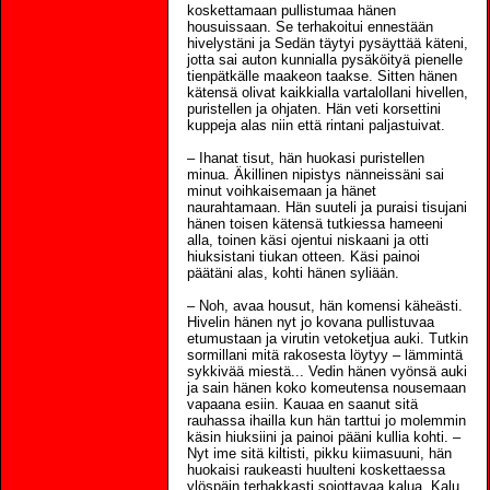
koskettamaan pullistumaa hänen
housuissaan. Se terhakoitui ennestään
hivelystäni ja Sedän täytyi pysäyttää käteni,
jotta sai auton kunnialla pysäköityä pienelle
tienpätkälle maakeon taakse. Sitten hänen
kätensä olivat kaikkialla vartalollani hivellen,
puristellen ja ohjaten. Hän veti korsettini
kuppeja alas niin että rintani paljastuivat.
– Ihanat tisut, hän huokasi puristellen
minua. Äkillinen nipistys nänneissäni sai
minut voihkaisemaan ja hänet
naurahtamaan. Hän suuteli ja puraisi tisujani
hänen toisen kätensä tutkiessa hameeni
alla, toinen käsi ojentui niskaani ja otti
hiuksistani tiukan otteen. Käsi painoi
päätäni alas, kohti hänen syliään.
– Noh, avaa housut, hän komensi käheästi.
Hivelin hänen nyt jo kovana pullistuvaa
etumustaan ja virutin vetoketjua auki. Tutkin
sormillani mitä rakosesta löytyy – lämmintä
sykkivää miestä... Vedin hänen vyönsä auki
ja sain hänen koko komeutensa nousemaan
vapaana esiin. Kauaa en saanut sitä
rauhassa ihailla kun hän tarttui jo molemmin
käsin hiuksiini ja painoi pääni kullia kohti. –
Nyt ime sitä kiltisti, pikku kiimasuuni, hän
huokaisi raukeasti huulteni koskettaessa
ylöspäin terhakkasti sojottavaa kalua. Kalu