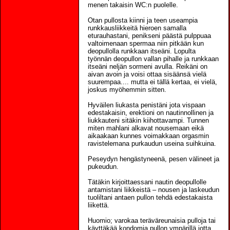
menen takaisin WC:n puolelle.
Otan pullosta kiinni ja teen useampia
runkkausliikkeitä hieroen samalla
eturauhastani, penikseni päästä pulppuaa
valtoimenaan spermaa niin pitkään kun
deopullolla runkkaan itseäni. Lopulta
työnnän deopullon vallan pihalle ja runkkaan
itseäni neljän sormeni avulla. Reikäni on
aivan avoin ja voisi ottaa sisäänsä vielä
suurempaa.... mutta ei tällä kertaa, ei vielä,
joskus myöhemmin sitten.
Hyväilen liukasta penistäni jota vispaan
edestakaisin, erektioni on nautinnollinen ja
liukkauteni sitäkin kiihottavampi. Tunnen
miten mahlani alkavat nousemaan eikä
aikaakaan kunnes voimakkaan orgasmin
ravistelemana purkaudun useina suihkuina.
Peseydyn hengästyneenä, pesen välineet ja
pukeudun.
Tätäkin kirjoittaessani nautin deopullolle
antamistani liikkeistä – nousen ja laskeudun
tuoliltani antaen pullon tehdä edestakaista
liikettä.
Huomio; varokaa teräväreunaisia pulloja tai
käyttäkää kondomia pullon ympärillä jotta