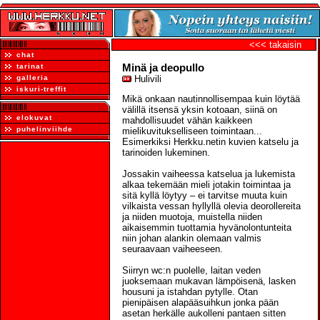
<<< takaisin
chat
Minä ja deopullo
tarinat
galleria
Hulivili
iskuri-treffit
Mikä onkaan nautinnollisempaa kuin löytää
välillä itsensä yksin kotoaan, siinä on
elokuvat
mahdollisuudet vähän kaikkeen
puhelinviihde
mielikuvitukselliseen toimintaan...
Esimerkiksi Herkku.netin kuvien katselu ja
tarinoiden lukeminen.
Jossakin vaiheessa katselua ja lukemista
alkaa tekemään mieli jotakin toimintaa ja
sitä kyllä löytyy – ei tarvitse muuta kuin
vilkaista vessan hyllyllä olevia deorollereita
ja niiden muotoja, muistella niiden
aikaisemmin tuottamia hyvänolontunteita
niin johan alankin olemaan valmis
seuraavaan vaiheeseen.
Siirryn wc:n puolelle, laitan veden
juoksemaan mukavan lämpöisenä, lasken
housuni ja istahdan pytylle. Otan
pienipäisen alapääsuihkun jonka pään
asetan herkälle aukolleni pantaen sitten