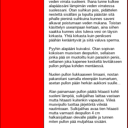
veden virrata suoleeni. Ihana tunne kulkee
alapäässäni lämpimän veden virratessa
suolessani. Otan suihkun pois, pidättelen
nestettä sisälläni ja lopulta päästän sitä
pihalle pieninä suihkuina kunnes saveni
alkavat poistumaan veden mukana. Toistan
käsittelyn useampaan kertaan, aina siihen
saakka kunnes ulos tuleva vesi on täysin
kirkasta. Yhtä kirkasta kuin penikseni
päähän kerääntyvät ja siitä valuva sperma.
Pyyhin alapääni kuivaksi. Otan sopivan
kokoisen muovisen deopurkin, sellaisen
jonka pää on muotoiltu kuin paraskin penis,
sellainen joka kapenee keskeltä levitäkseen
pullon pohjaa kohden mentäessä.
Nuolen pullon liukkaaseen limaani, nostan
pakaroitani samalla eteenpäin kumartuen,
asetan pullon pään herkän aukkoni suulle...
Alan painamaan pullon päätä hitaasti kohti
suoleni lämpöä, sulkijalihas laittaa vastaan
mutta hitaasti kuitenkin vapautuu. Viileä
muovipullo tuottaa järjetöntä viileää
nautintoaan. Sulkijalihas avaa tien hitaasti
mutta varmasti deopullon 4 cm
halkaisijaltaan olevalle päälle ja tunnen
miten pullon pää muljahtaa sisääni.