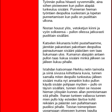
Työnnän pulloa hitaasti syvemmälle, aina
siihen pisteeseen kun pullon alapää
tunkeutuu sisääni. Punnerran hieman
työntäen deopulloa suolestani ja lopetan
punnertamisen kun pullo on puolittain
ulkona.
Nostan housut ylös, vetoketjun kiinni ja
vyön solkeensa – pullon ollessa jatkuvasti
puolittain sisälläni.
Katselen ikkunasta kohti puutarhaamme,
jännitän pakaroitani pakottaen deopulloa
painautumaan sisääni päästäen sen taas
liukumaan ulos. Kumarrun alaspäin antaen
pullon taas liukua sisääni minkä jälkeen se
jälleen liukuu pihalle.
Istahdan katsomaan Herkku.netin tarinoita
ja siinä sivussa kiihottavia kuvia, tunnen
samalla miten deopullo tunkeutuu jälleen
sisääni mutta nyt annankin koko pullon
käydä sisään pohjiaan myöten – pullo on
täysin sisälläni, tunnen miten se nousee
hieman ylöspäin kunnes allan ponnistamaan
sitä pihalle. Ihanan tunteen vallassa tunnen
mien pullo käy esteiden lävitse kohti
reikääni ja päästän sen pullahtamaan
puoliksi pihalle. Toistan toimenpiteen
useampaan otteeseen kunnes lopulta