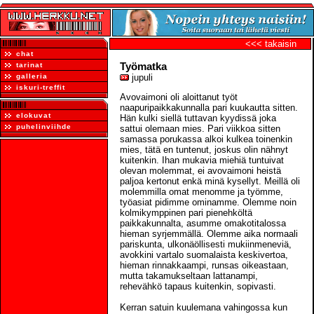
<<< takaisin
chat
Työmatka
tarinat
galleria
jupuli
iskuri-treffit
Avovaimoni oli aloittanut työt
naapuripaikkakunnalla pari kuukautta sitten.
elokuvat
Hän kulki siellä tuttavan kyydissä joka
puhelinviihde
sattui olemaan mies. Pari viikkoa sitten
samassa porukassa alkoi kulkea toinenkin
mies, tätä en tuntenut, joskus olin nähnyt
kuitenkin. Ihan mukavia miehiä tuntuivat
olevan molemmat, ei avovaimoni heistä
paljoa kertonut enkä minä kysellyt. Meillä oli
molemmilla omat menomme ja työmme,
työasiat pidimme ominamme. Olemme noin
kolmikymppinen pari pienehköltä
paikkakunnalta, asumme omakotitalossa
hieman syrjemmällä. Olemme aika normaali
pariskunta, ulkonäöllisesti mukiinmeneviä,
avokkini vartalo suomalaista keskivertoa,
hieman rinnakkaampi, runsas oikeastaan,
mutta takamukseltaan lattanampi,
rehevähkö tapaus kuitenkin, sopivasti.
Kerran satuin kuulemana vahingossa kun