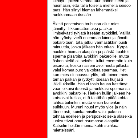
kiihdytti jälleen vimmattuun panemiseen ja
huomasin, että tällä toisella miehellä seisoo
taas. Hän siirtyi hieman lähemmäksi
runkkaamaan itseään
Äkisti panemisen touhussa ollut mies
jännittyi liikkumattomaksi ja alkoi
ilmiselvästi tyhjätä itseään avokkiini. Välillä
hän työntyi vielä enemmän kiinni ja jännitti
pakaroitaan, tätä jatkui varmastikkin puoli
minuuttia, jonka jälkeen hän erkani. Kyrpä
nuokkui hieman alaspäin ja päästä tipahteli
sperma pisaroita avokkini pakaroille, mutta
äsken sieltä oli selvästi tullut enemmän kuin
pisaroita, koska naiseni avoimesta pillusta
valui komea puro valkoista spermaa. Heti
kun mies oli noussut ylös, otti toinen mies
tämän paikan ja rytkytti itseään hurjasti
jälkiliukkailla. Hän ei tosin kauaa kestänyt
vaan oikaisi itsensä ja runkkasi spermansa
avokkini pakaroille. Hetken huilin jälkeen he
katsoivat kelloa, että tästähän pitää kohta
lähteä töihinkin, mutta ensin kuitenkin
suihkuun. Muruni nousi myös ylös ja näin
tänne asti, kuinka reisille valui paksua
tahnaa edelleen ja persposket sekä alaselkä
juoksuttivat omat osumansa alaspäin.
Katselin heidän menoa kohti suihkua
mietteissäni.