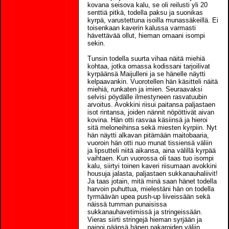
kovana seisova kalu, se oli reilusti yli 20
senttiä pitkä, todella paksu ja suonikas
kyrpä, varustettuna isoilla munassäkeillä. Ei
toisenkaan kaverin kalussa varmasti
hävettävää ollut, hieman omaani isompi
sekin.
Tunsin todella suurta vihaa näitä miehiä
kohtaa, jotka omassa kodissani tarjoilivat
kyrpäänsä Maijulleni ja se hänelle näytti
kelpaavankin. Vuorotellen hän käsitteli näitä
miehiä, runkaten ja imien. Seuraavaksi
selvisi pöydälle ilmestyneen rasvatuubin
arvoitus. Avokkini riisui paitansa paljastaen
isot rintansa, joiden nännit nöpöttivät aivan
kovina. Hän otti rasvaa käsiinsä ja hieroi
sitä meloneihinsa sekä miesten kyrpiin. Nyt
hän näytti alkavan pitämään maitobaaria,
vuoroin hän otti nuo munat tissiensä väliin
ja lipsutteli niitä aikansa, aina välillä kyrpää
vaihtaen. Kun vuorossa oli taas tuo isompi
kalu, siirtyi toinen kaveri riisumaan avokkini
housuja jalasta, paljastaen sukkanauhaliivit!
Ja taas jotain, mitä minä saan hänet todella
harvoin puhuttua, mielestäni hän on todella
tyrmäävän upea push-up liiveissään sekä
näissä tumman punaisissa
sukkanauhavetimissä ja stringeissään.
Vieras siirti stringejä hieman syrjään ja
painoi päänsä hänen pakaroiden väliin.