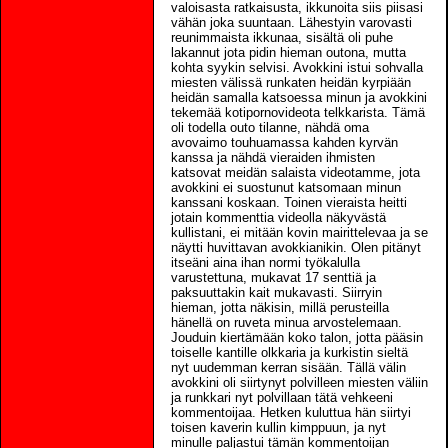
valoisasta ratkaisusta, ikkunoita siis piisasi
vähän joka suuntaan. Lähestyin varovasti
reunimmaista ikkunaa, sisältä oli puhe
lakannut jota pidin hieman outona, mutta
kohta syykin selvisi. Avokkini istui sohvalla
miesten välissä runkaten heidän kyrpiään
heidän samalla katsoessa minun ja avokkini
tekemää kotipornovideota telkkarista. Tämä
oli todella outo tilanne, nähdä oma
avovaimo touhuamassa kahden kyrvän
kanssa ja nähdä vieraiden ihmisten
katsovat meidän salaista videotamme, jota
avokkini ei suostunut katsomaan minun
kanssani koskaan. Toinen vieraista heitti
jotain kommenttia videolla näkyvästä
kullistani, ei mitään kovin mairittelevaa ja se
näytti huvittavan avokkianikin. Olen pitänyt
itseäni aina ihan normi työkalulla
varustettuna, mukavat 17 senttiä ja
paksuuttakin kait mukavasti. Siirryin
hieman, jotta näkisin, millä perusteilla
hänellä on ruveta minua arvostelemaan.
Jouduin kiertämään koko talon, jotta pääsin
toiselle kantille olkkaria ja kurkistin sieltä
nyt uudemman kerran sisään. Tällä välin
avokkini oli siirtynyt polvilleen miesten väliin
ja runkkari nyt polvillaan tätä vehkeeni
kommentoijaa. Hetken kuluttua hän siirtyi
toisen kaverin kullin kimppuun, ja nyt
minulle paljastui tämän kommentoijan