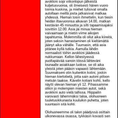
avokkini sopi viikonlopun jälkeistä
kuljetusvuoroa, oli ilmeisesti hänen vuoro
toimia kuskina, ja miehet tulisivat omalla
autollaan meillä josta jatkaisivat matkaa
yhdessä. Hieman tosin ihmettelin, kun tiesin
heidän iltavuoronsa alkavan 14.00, matkan
kestävän 45 minuuttia ja silti tapaamisajaksi
sovittiin 12.00. Asia jäi minua hieman
vaivaamaan ja mietin viime aikojen
tapahtumia. Molemmilla oli ollut aika kiireitä,
joten seksin harrastaminen oli kieltämättä
jäänyt aika vähälle. Tuumasin, että asia
pitänee kyllä tutkia. Aamulla lähdin
normaalisti töihin avokkini jäädessä
nukkumaan. Kellon lähestyessä
puoltapäivää sanoin töissä lähteväni
lounaalle asiakkaan luokse, se oli aika
yleistä joten pääsin vapaasti lähtemään.
Suunnakseni otin kuitenkin kotini, joskin
hieman kiertotietä, jotta sain autoni piiloon
metsän taakse. Kävelin kotiani kohti, kello
näytti olevan hieman yli 12. Pihassamme
olikin jo molempien miesten autot, sekä
avokkini auto vielä tallissa. Hiippailin
varovasti lähemmäksi taloa, olohuoneen
tuuletusikkunasta kuuluikin puhetta, joten
suuntasin sitä kohti.
Olohuoneemme oli talon päädyssä osittain
ulkonevassa osassa, tykkäsin kovasti sen