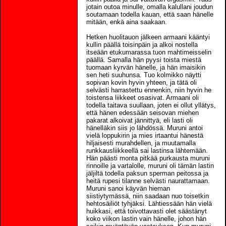
jotain outoa minulle, omalla kalullani joudun
soutamaan todella kauan, että saan hänelle
mitään, enkä aina saakaan.
Hetken huolitauon jälkeen armaani kääntyi
kullin päällä toisinpäin ja alkoi nostella
itseään etukumarassa tuon mahtimeisselin
päällä. Samalla hän pyysi toista miestä
tuomaan kyrvän hänelle, ja hän imaisikin
sen heti suuhunsa. Tuo kolmikko näytti
sopivan kovin hyvin yhteen, ja tätä oli
selvästi harrastettu ennenkin, niin hyvin he
toistensa liikkeet osasivat. Armaani oli
todella taitava suullaan, joten ei ollut yllätys,
että hänen edessään seisovan miehen
pakarat alkoivat jännittyä, eli lasti oli
hänelläkin siis jo lähdössä. Muruni antoi
vielä loppukirin ja mies irtaantui hänestä
hiljaisesti murahdellen, ja muutamalla
runkkausliikkeellä sai lastinsa lähtemään.
Hän päästi monta pitkää purkausta muruni
rinnoille ja vartalolle, muruni oli tämän lastin
jäljiltä todella paksun sperman peitossa ja
heitä rupesi tilanne selvästi naurattamaan.
Muruni sanoi käyvän hieman
siistiytymässä, niin saadaan nuo toisetkin
hehtosäiliöt tyhjäksi. Lähtiessään hän vielä
huikkasi, että toivottavasti olet säästänyt
koko viikon lastin vain hänelle, johon hän