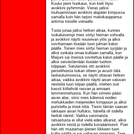
Kuului pieni huokaus, kun kieli löysi
avokkini pyhimmän. Vieras jatkoi
touhuamistaan avokkini alapään kimpussa
samalla kuin hän tarjosi maitokauppansa
antimia toiselle vieraalle.
Tuota junaa jatkui hetken aikaa, kunnes
isokaluisempi mies siirtyi hieman sohvalla
ja avokkini näytti nousevan ylös ja alkoi
sovittamaan itseään tuon julman kalun
päälle. Toinen mies siirtyi hieman syrjään ja
alkoi runkata omaa kulliaan samalla, kun
Maijuni sai itsensä sovitettua kalun päälle ja
alkoi seivästämään itseään tuohon
tolppaan. Satulamies otti avokkini
perselihoista tiukan otteen ja avusti tätä
laskeutumisessa, se näytti ottavan hetken
aikaa, vaikka avokkini näytti aivan valuvan
nesteitä tuon tolpan päällä, miehen isot
kassit kiiltelivät rasvan ja armaani
lemmenmehuista. Kun hän viimein pääsi
aivan alas, siirsi mies kätensä noiden
mehukkaiden meijereiden kimppuun ja alkoi
puristella ja imeä niitä. Tiesin tämän saavan
rakkaani aivan hulluksi, hänellä oli todella
herkät nännit. Vaikka varsinaista
ratsastusta ei ollut vielä edes alkanut, alkoi
avokkini inistä jo todella kovaäänisesti. Pian
hän otti muutaman pienen liikkeen tuon
kullin päällä ja sai valtavan orgasmin. Taas