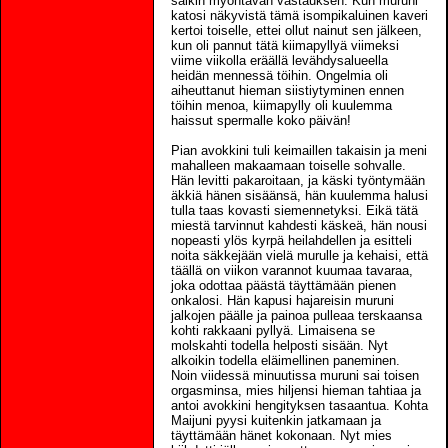
saikin myöntävän vastauksen. Kun muruni
katosi näkyvistä tämä isompikaluinen kaveri
kertoi toiselle, ettei ollut nainut sen jälkeen,
kun oli pannut tätä kiimapyllyä viimeksi
viime viikolla eräällä levähdysalueella
heidän mennessä töihin. Ongelmia oli
aiheuttanut hieman siistiytyminen ennen
töihin menoa, kiimapylly oli kuulemma
haissut spermalle koko päivän!
Pian avokkini tuli keimaillen takaisin ja meni
mahalleen makaamaan toiselle sohvalle.
Hän levitti pakaroitaan, ja käski työntymään
äkkiä hänen sisäänsä, hän kuulemma halusi
tulla taas kovasti siemennetyksi. Eikä tätä
miestä tarvinnut kahdesti käskeä, hän nousi
nopeasti ylös kyrpä heilahdellen ja esitteli
noita säkkejään vielä murulle ja kehaisi, että
täällä on viikon varannot kuumaa tavaraa,
joka odottaa päästä täyttämään pienen
onkalosi. Hän kapusi hajareisin muruni
jalkojen päälle ja painoa pulleaa terskaansa
kohti rakkaani pyllyä. Limaisena se
molskahti todella helposti sisään. Nyt
alkoikin todella eläimellinen paneminen.
Noin viidessä minuutissa muruni sai toisen
orgasminsa, mies hiljensi hieman tahtiaa ja
antoi avokkini hengityksen tasaantua. Kohta
Maijuni pyysi kuitenkin jatkamaan ja
täyttämään hänet kokonaan. Nyt mies