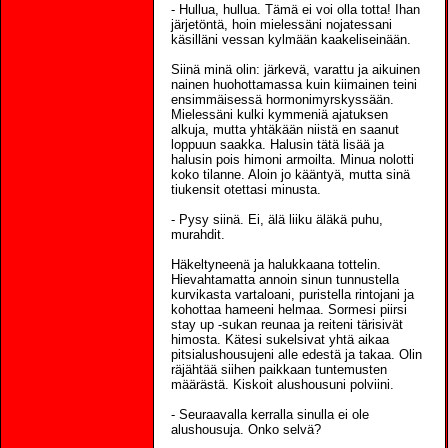
- Hullua, hullua. Tämä ei voi olla totta! Ihan
järjetöntä, hoin mielessäni nojatessani
käsilläni vessan kylmään kaakeliseinään.
Siinä minä olin: järkevä, varattu ja aikuinen
nainen huohottamassa kuin kiimainen teini
ensimmäisessä hormonimyrskyssään.
Mielessäni kulki kymmeniä ajatuksen
alkuja, mutta yhtäkään niistä en saanut
loppuun saakka. Halusin tätä lisää ja
halusin pois himoni armoilta. Minua nolotti
koko tilanne. Aloin jo kääntyä, mutta sinä
tiukensit otettasi minusta.
- Pysy siinä. Ei, älä liiku äläkä puhu,
murahdit.
Häkeltyneenä ja halukkaana tottelin.
Hievahtamatta annoin sinun tunnustella
kurvikasta vartaloani, puristella rintojani ja
kohottaa hameeni helmaa. Sormesi piirsi
stay up -sukan reunaa ja reiteni tärisivät
himosta. Kätesi sukelsivat yhtä aikaa
pitsialushousujeni alle edestä ja takaa. Olin
räjähtää siihen paikkaan tuntemusten
määrästä. Kiskoit alushousuni polviini.
- Seuraavalla kerralla sinulla ei ole
alushousuja. Onko selvä?