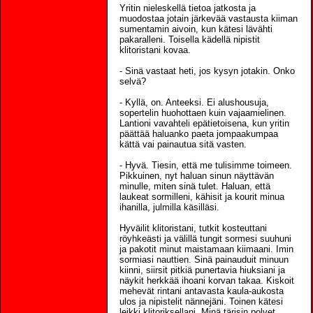
Yritin nieleskellä tietoa jatkosta ja
muodostaa jotain järkevää vastausta kiiman
sumentamin aivoin, kun kätesi lävähti
pakaralleni. Toisella kädellä nipistit
klitoristani kovaa.
- Sinä vastaat heti, jos kysyn jotakin. Onko
selvä?
- Kyllä, on. Anteeksi. Ei alushousuja,
sopertelin huohottaen kuin vajaamielinen.
Lantioni vavahteli epätietoisena, kun yritin
päättää haluanko paeta jompaakumpaa
kättä vai painautua sitä vasten.
- Hyvä. Tiesin, että me tulisimme toimeen.
Pikkuinen, nyt haluan sinun näyttävän
minulle, miten sinä tulet. Haluan, että
laukeat sormilleni, kähisit ja kourit minua
ihanilla, julmilla käsilläsi.
Hyväilit klitoristani, tutkit kosteuttani
röyhkeästi ja välillä tungit sormesi suuhuni
ja pakotit minut maistamaan kiimaani. Imin
sormiasi nauttien. Sinä painauduit minuun
kiinni, siirsit pitkiä punertavia hiuksiani ja
näykit herkkää ihoani korvan takaa. Kiskoit
mehevät rintani antavasta kaula-aukosta
ulos ja nipistelit nännejäni. Toinen kätesi
leikki klitoriksellani. Minä tärisin polvet