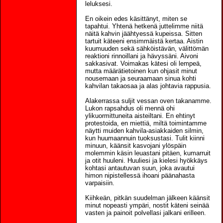
leluksesi.
En oikein edes käsittänyt, miten se
tapahtui. Yhtenä hetkenä juttelimme niitä
näitä kahvin jäähtyessä kupeissa. Sitten
tartuit käteeni ensimmäistä kertaa. Aistin
kuumuuden sekä sähköistävän, välittömän
reaktioni rinnoillani ja hävyssäni. Aivoni
sakkasivat. Voimakas kätesi oli lempeä,
mutta määrätietoinen kun ohjasit minut
nousemaan ja seuraamaan sinua kohti
kahvilan takaosaa ja alas johtavia rappusia.
Alakerrassa suljit vessan oven takanamme.
Lukon rapsahdus oli mennä ohi
ylikuormittuneita aisteiltani. En ehtinyt
protestoida, en miettiä, miltä toimintamme
näytti muiden kahvila-asiakkaiden silmin,
kun huumaannuin tuoksustasi. Tulit kiinni
minuun, käänsit kasvojani ylöspäin
molemmin käsin leuastani pitäen, kumarruit
ja otit huuleni. Huuliesi ja kielesi hyökkäys
kohtasi antautuvan suun, joka avautui
himon nipistellessä ihoani päänahasta
varpaisiin.
Kiihkeän, pitkän suudelman jälkeen käänsit
minut nopeasti ympäri, nostit käteni seinää
vasten ja painoit polvellasi jalkani erilleen.