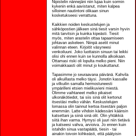
Nipistelin nännejäni niin lujaa kuin sormin
kykenin enkä aavistanut, miten kalpea
silloinen nautintoni olikaan sinun
kosketukseesi verrattuna.
Kaikkien noiden keskustelujen ja
sähköpostien jälkeen sinä tiesit varsin hyvin
mitä tarvitsin ja kuinka kipeästi. Tiesit
myös, miten arastelin ottaa tapaamiseen
johtavan askeleen. Niinpä asetit minut
valinnan eteen. Kirjoitit väsyneesi
venkoiluuni. Joko luottaisin sinuun tai leikki
olisi ohi ennen kuin se kunnolla alkoikaan.
Ottamasi riski oli lopulta melko pieni. Niin
voimakkaasti olit minut jo koukuttanut.
Tapasimme jo seuraavana päivänä. Kahvila
oli alkuillasta melko täysi. Jonotin kassalle
ja vilkuilin samalla hermostuneesti
ympärilleni etsien mielikuvieni miestä.
Olimme vaihtaneet melko pikaiset
ulkonäkötiedot, tai siis sinä olit kertonut
itsestäsi melko vähän. Keskustelujen
lomassa olin tainnut kertoa itsestäni paljon
enemmän. Latte vihdoin kädessäni käänsin
katsettani ja siinä sinä olit. Olin yhtäkkiä
siitä ihan varma. Hymysi oli juuri niin tietävä
ja katseesi vahva, arvioiva. Jo ennen kuin
istahdin sinua vastapäätä, tiesin - tai
ainakin toivoin kiihkeästi, että päätyisin