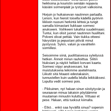
heikkoina ja kouristin seinään nojaavia
käsiäni sormenpäät ja rystyset valkoisina.
Horjuin jo huikaisevan nautinnon partaalla.
Lensin, kun hieroit toisella kädellä pyörivin
liikkein ruusuni herkintä lehteä ja tungit
samalla kiimastani liukkaan sormesi
anukseeni. Voihkeeni tukahtui suudelmaasi.
Tuntui, kun olisit juonut nautinnon huuliltani.
Polveni olivat pettää. Vain tiukka otteesi
hävystäni ja pepustani pitivät minut
pystyssä. Sykin, valuin ja vavahtelin
sormillesi.
Seisoimme siinä, puolittaisessa syleilyssä
hetken. Annoit minun rauhoittua. Silitin
hiuksiani ja näykit hellästi korvani kaarta.
Sormesi viipyi anuksessani, kai
muistutuksena leikimme asetelmasta.
Liikutit sitä hitaasti edestakaisin,
tunnustellen kuin uudella lelulla leikkiäksesi.
Lopulta vedit sormesi pois.
- Pikkuinen, nyt haluan sinun siistiytyvän ja
seuraavan minua takaisin pöytäämme
muutaman minuutin kuluttua. Vittuasi et
pese. Haluan, että tuoksut kiimalta.
- Etkö... enkö saa hyväillä sinua? sopersin