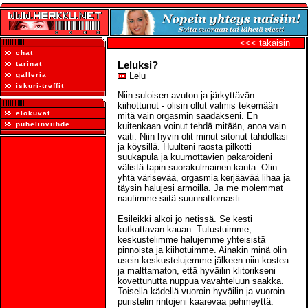
<<< takaisin
chat
Leluksi?
tarinat
galleria
Lelu
iskuri-treffit
Niin suloisen avuton ja järkyttävän
kiihottunut - olisin ollut valmis tekemään
elokuvat
mitä vain orgasmin saadakseni. En
puhelinviihde
kuitenkaan voinut tehdä mitään, anoa vain
vaiti. Niin hyvin olit minut sitonut tahdollasi
ja köysillä. Huulteni raosta pilkotti
suukapula ja kuumottavien pakaroideni
välistä tapin suorakulmainen kanta. Olin
yhtä värisevää, orgasmia kerjäävää lihaa ja
täysin halujesi armoilla. Ja me molemmat
nautimme siitä suunnattomasti.
Esileikki alkoi jo netissä. Se kesti
kutkuttavan kauan. Tutustuimme,
keskustelimme halujemme yhteisistä
pinnoista ja kiihotuimme. Ainakin minä olin
usein keskustelujemme jälkeen niin kostea
ja malttamaton, että hyväilin klitorikseni
kovettunutta nuppua vavahteluun saakka.
Toisella kädellä vuoroin hyväilin ja vuoroin
puristelin rintojeni kaarevaa pehmeyttä.