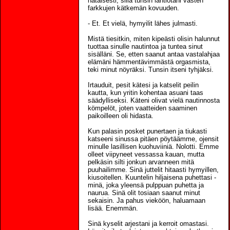
hätäisesti, sillä tunsin lantiotani vasten
farkkujen kätkemän kovuuden.
- Et. Et vielä, hymyilit lähes julmasti.
Mistä tiesitkin, miten kipeästi olisin halunnut
tuottaa sinulle nautintoa ja tuntea sinut
sisälläni. Se, etten saanut antaa vastalahjaa
elämäni hämmentävimmästä orgasmista,
teki minut nöyräksi. Tunsin itseni tyhjäksi.
Irtauduit, pesit kätesi ja katselit peilin
kautta, kun yritin kohentaa asuani taas
säädylliseksi. Käteni olivat vielä nautinnosta
kömpelöt, joten vaatteiden saaminen
paikoilleen oli hidasta.
Kun palasin posket punertaen ja tiukasti
katseeni sinussa pitäen pöytäämme, ojensit
minulle lasillisen kuohuviiniä. Nolotti. Emme
olleet viipyneet vessassa kauan, mutta
pelkäsin silti jonkun arvanneen mitä
puuhailimme. Sinä juttelit hitaasti hymyillen,
kiusoitellen. Kuuntelin hiljaisena puhettasi -
minä, joka yleensä pulppuan puhetta ja
naurua. Sinä olit tosiaan saanut minut
sekaisin. Ja pahus vieköön, haluamaan
lisää. Enemmän.
Sinä kyselit arjestani ja kerroit omastasi.