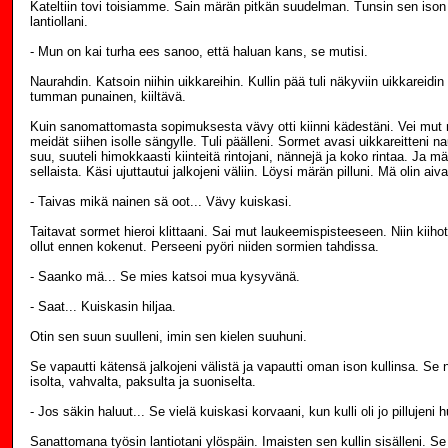
Kateltiin tovi toisiamme. Sain märän pitkän suudelman. Tunsin sen ison 
lantiollani.
- Mun on kai turha ees sanoo, että haluan kans, se mutisi.
Naurahdin. Katsoin niihin uikkareihin. Kullin pää tuli näkyviin uikkareidin 
tumman punainen, kiiltävä.
Kuin sanomattomasta sopimuksesta vävy otti kiinni kädestäni. Vei mut 
meidät siihen isolle sängylle. Tuli päälleni. Sormet avasi uikkareitteni n
suu, suuteli himokkaasti kiinteitä rintojani, nännejä ja koko rintaa. Ja mä
sellaista. Käsi ujuttautui jalkojeni väliin. Löysi märän pilluni. Mä olin ai
- Taivas mikä nainen sä oot... Vävy kuiskasi.
Taitavat sormet hieroi klittaani. Sai mut laukeemispisteeseen. Niin kiihot
ollut ennen kokenut. Perseeni pyöri niiden sormien tahdissa.
- Saanko mä... Se mies katsoi mua kysyvänä.
- Saat... Kuiskasin hiljaa.
Otin sen suun suulleni, imin sen kielen suuhuni.
Se vapautti kätensä jalkojeni välistä ja vapautti oman ison kullinsa. Se n
isolta, vahvalta, paksulta ja suoniselta.
- Jos säkin haluut... Se vielä kuiskasi korvaani, kun kulli oli jo pillujeni hu
Sanattomana työsin lantiotani ylöspäin. Imaisten sen kullin sisälleni. Se 