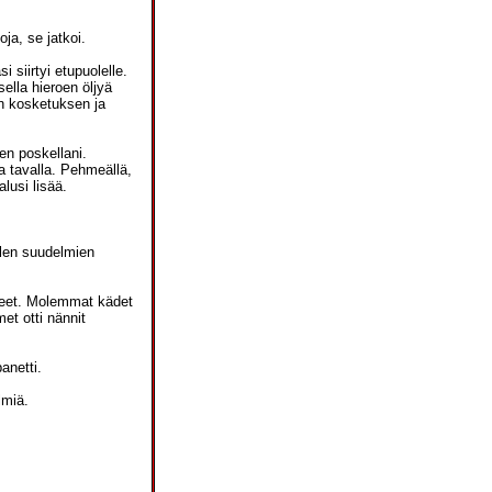
ja, se jatkoi.
i siirtyi etupuolelle.
ella hieroen öljyä
en kosketuksen ja
en poskellani.
la tavalla. Pehmeällä,
lusi lisää.
llen suudelmien
tteet. Molemmat kädet
met otti nännit
anetti.
lmiä.