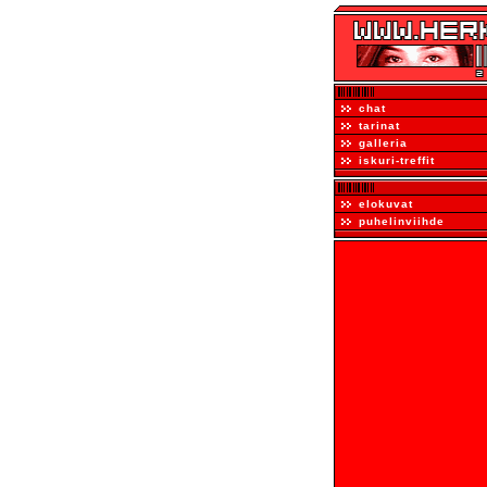
chat
tarinat
galleria
iskuri-treffit
elokuvat
puhelinviihde