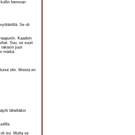
kullin hierovan
vyötäröltä. Se oli
naapuriin. Kaadoin
auhat. Suu, se suuri
 rakasin juuri
van märkä.
tunut olin. Moista en
äytti läheltäkin
ulilla.
oli iso. Mutta se