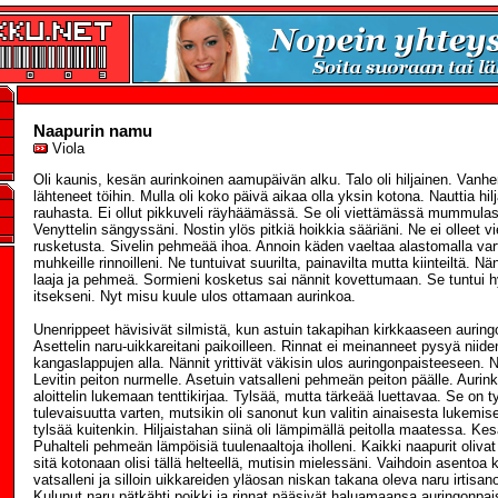
Naapurin namu
Viola
Oli kaunis, kesän aurinkoinen aamupäivän alku. Talo oli hiljainen. Vanh
lähteneet töihin. Mulla oli koko päivä aikaa olla yksin kotona. Nauttia hil
rauhasta. Ei ollut pikkuveli räyhäämässä. Se oli viettämässä mummula
Venyttelin sängyssäni. Nostin ylös pitkiä hoikkia sääriäni. Ne ei olleet v
rusketusta. Sivelin pehmeää ihoa. Annoin käden vaeltaa alastomalla varta
muhkeille rinnoilleni. Ne tuntuivat suurilta, painavilta mutta kiinteiltä. N
laaja ja pehmeä. Sormieni kosketus sai nännit kovettumaan. Se tuntui hy
itsekseni. Nyt misu kuule ulos ottamaan aurinkoa.
Unenrippeet hävisivät silmistä, kun astuin takapihan kirkkaaseen aurin
Asettelin naru-uikkareitani paikoilleen. Rinnat ei meinanneet pysyä niide
kangaslappujen alla. Nännit yrittivät väkisin ulos auringonpaisteeseen. N
Levitin peiton nurmelle. Asetuin vatsalleni pehmeän peiton päälle. Aurin
aloittelin lukemaan tenttikirjaa. Tylsää, mutta tärkeää luettavaa. Se on 
tulevaisuutta varten, mutsikin oli sanonut kun valitin ainaisesta lukemis
tylsää kuitenkin. Hiljaistahan siinä oli lämpimällä peitolla maatessa. Kesät
Puhalteli pehmeän lämpöisiä tuulenaaltoja iholleni. Kaikki naapurit oliv
sitä kotonaan olisi tällä helteellä, mutisin mielessäni. Vaihdoin asentoa
vatsalleni ja silloin uikkareiden yläosan niskan takana oleva naru irtisa
Kulunut naru pätkähti poikki ja rinnat pääsivät haluamaansa auringonpa