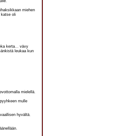
ulle.
 lihaksikkaan miehen
katse oli
eka kerta... vävy
nsänkistä leukaa kun
evottomalla mielellä.
i pyyhkeen mulle
ivaallisen hyvältä.
äänellään.