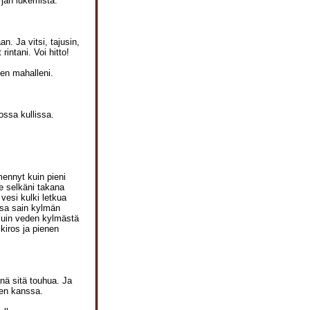
rjan lukemista.
. Ja vitsi, tajusin,
intani. Voi hitto!
een mahalleni.
ossa kullissa.
mennyt kuin pieni
se selkäni takana
 vesi kulki letkua
ssa sain kylmän
iljuin veden kylmästä
 kiros ja pienen
nä sitä touhua. Ja
en kanssa.