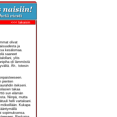
<<< takaisin
emmat olivat
jaisuudesta ja
ssa kesälomaa.
ielä saaneet
lollani, ylös
ännipiha oli lämmöstä
vältä. Äh.. totesin
gonpaisteeseen.
n pienten
aurahdin itekseni.
kolasien takaa
tyttö sun elämän
esta. Niinpä, mutta
uuli helli vartaloani.
at mökeillään. Kukapa
 kääntymällä
noi sopimuksensa.
isteeseen. Raskaina,