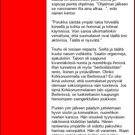
sopivaa pientä ohjelmaa. "Ohjelman jälkeen
se varsinainen ilta aina alkaa...", eräs
nainen kertoo
"Porukka säntää ympäri taloa hirveällä
kiireellä ja kohta on hommat ja tohinat
käynnissä. Voin sanoa ulkomaihinkin
verrattuna, että suomalaiset ovat täällä tosi
aktiivisia. Täällä ei nysvätä."
Touhu oli tosiaan reipasta. Sieltä ja täältä
kuului naisen voihketta. Saatiin orgasmeja,
ejakuloitiin. Taloon oli saapunut
kivannäköisiä nuoria ja nuorehkoja ihmisiä.
Illan tunnelma oli myös "berliiniläisittäin"
rento, iloinen ja ystävällinen. Olinko
Kirkkonummella vai Berliinissä? En olisi
ikinä uskonut, että suomalaiset pystyvät
olemaan seksiorgioissa näin luontevia. Jos
tämä Kirkkonummelainen talo sijaitsisi
Berliinissä, se luokiteltaisiin kaupungin
hienoimpien swingerklubien joukkoon.
Puolen yön jälkeen päädyin juttelemaan
hyvin siistin ja komeahkon, nuorehkon
miehen kanssa. Hän istuskeli tyytyväisen
näköisenä klubitilan laidalla. Hänen
ranteensa ympärille oli sidottu paksuhko
harmaa narunpätkä. Hän oli varamies. Iltaan