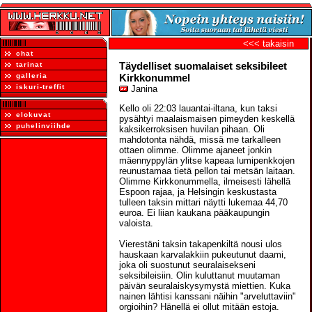
<<< takaisin
chat
Täydelliset suomalaiset seksibileet
tarinat
galleria
Kirkkonummel
iskuri-treffit
Janina
Kello oli 22:03 lauantai-iltana, kun taksi
elokuvat
pysähtyi maalaismaisen pimeyden keskellä
puhelinviihde
kaksikerroksisen huvilan pihaan. Oli
mahdotonta nähdä, missä me tarkalleen
ottaen olimme. Olimme ajaneet jonkin
mäennyppylän ylitse kapeaa lumipenkkojen
reunustamaa tietä pellon tai metsän laitaan.
Olimme Kirkkonummella, ilmeisesti lähellä
Espoon rajaa, ja Helsingin keskustasta
tulleen taksin mittari näytti lukemaa 44,70
euroa. Ei liian kaukana pääkaupungin
valoista.
Vierestäni taksin takapenkiltä nousi ulos
hauskaan karvalakkiin pukeutunut daami,
joka oli suostunut seuralaisekseni
seksibileisiin. Olin kuluttanut muutaman
päivän seuralaiskysymystä miettien. Kuka
nainen lähtisi kanssani näihin "arveluttaviin"
orgioihin? Hänellä ei ollut mitään estoja.