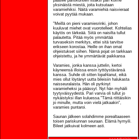
pääsee pariskuntien lisäksi pari kolme
yksinäistä miestä, joita kutsutaan
varamiehiksi. Näitä varamiehiä naisvieraat
voivat pyytää mukaan.
"Meillä on pieni varamiesrinki, johon
kuuluvat miehet ovat vuorotelleet. Kohtelias
käytös on tärkeää. Siitä on naisilta tullut
palautetta. Pitää myös ymmärtää
turvaseksin merkitys, ettei sitä tarvitse
erikseen korostaa. Heille on ihan omat
ohjeistukset siihen. Nämä pojat on tarkkaan
ohjeistettu, ja he ymmärtävät paikkansa
Varamies, jonka kanssa juttelin, kertoi
käyneensä illoissa ensin tyttöystävänsä
kanssa. Suhde oli sitten lopahtanut, eikä
mies ollut löytänyt uutta bileisiin halukasta
naisseuralaista. Hän oli pyrkinyt
varamieheksi ja päässyt. Nyt hän myhäili
tyytyväisyydestä. Pari varvia oli tullut jo
nykäistyksi illan kuluessa."Tämä riittäisikin
jo minulle, mutta voin vielä jatkaakin",
varamies puntaroi.
Saunan jälkeen solahdimme porealtaaseen
toisen pariskunnan seuraan. Elämä hymyili.
Bileet jatkuivat kolmeen asti.