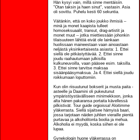
Hän kysyi vain, millä sinne mentäisiin.
"Otan taksin ja haen sinut", vastasin. Asia
oli sovittu. Puhelu kesti 60 sekuntia.
Väitänkin, että on koko joukko ihmisiä --
minä ja monet kaapista tulleet
homoseksuaalit, transut, drag-artistit ja
monet muut -- jotka miettiessään johonkin
tilaisuuteen lähtöä eivät ole lainkaan
huolissaan maineestaan vaan ainoastaan
neljästä yksinkertaisesta asiasta: 1. Ettei
siellä ole pitkästyttävää. 2. Ettei sinne
joudu raahautumaan julkisilla
kulkuneuvoilla, vaan pääsee esim. taksilla.
3. Ettei sinne tarvitse maksaa
sisäänpääsymaksua. Ja 4. Ettei siellä joudu
roikkumaan loputtomiin.
Kun olin riisuutunut bokserit ja musta paita -
asteelle ja Daamini oli pukeutunut
ympäristöystävälliseen minimekkoon, jonka
alta hänen pakaransa portaita kävellessä
pilkistivät. Tour guide orgioissa! Aloitimme
yläkerrasta. Siellä sijaitsee hämyisä baari,
jossa tarjotaan näiden juhlien vieraille pientä
purtavaa ja alkoholitonta boolia ja mehua.
Alkoholia ei myydä, koska siihen ei ole
lupaa.
Gynekologin huone yläkerrassa on