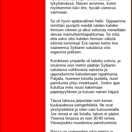
tykyttämässä. Naisen aviomies, kuten
myöhemmin kävi ilmi, hyväili vieressä
vaimoaan.
Se oli hyvin epätavallinen hetki. Oppaamme
nimittäin pysäytti meidät näiden kahden
ihmisen viereen ja alkoi selostaa meneillään
olevaa masturbointitapahtumaa. Se siitä,
että seksi olisi kahden ihmisen välistä
intiimiä toimintaa! Erä nainen kertoi itse
saaneensa Sybianin satulassa viisi
orgasmia putkeen.
Korokkeen ympärille oli laitettu sohvia, ja
istuimme noin metrin päähän Sybianin
satulassa voihkivasta naisesta ja
uppouduimme katselemaan tapahtumia.
Patjalla, huoneen toisella puolella, nuori
pariskunta yhtyi innokkaasti. Jonkin ajan
kuluttua mies nousi hakemaan
paperipyyhkeen ja kuivasi nainen häpyä.
Tässä talossa järjestään noin kerran
kuukaudessa swingerbileitä. Ne ovat
yksityisbileitä ja siten vain kutsuvieraille.
Jos nimeä ei ole listalla, taloon ei pääse.
Yleensä listassa on noin 30-40 nimeä.
Vierasjoukko muodostuu pariskunnista.
Illassa on useimmiten jokin teema ja