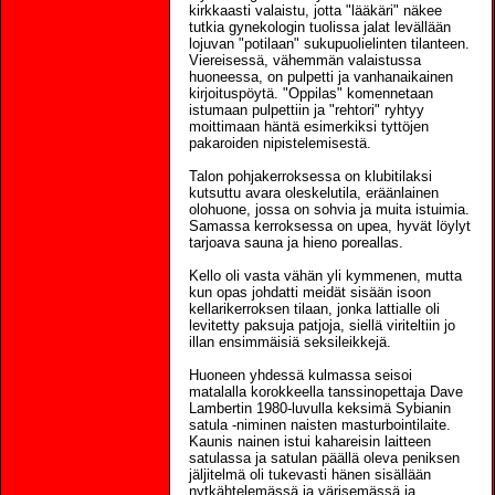
kirkkaasti valaistu, jotta "lääkäri" näkee
tutkia gynekologin tuolissa jalat levällään
lojuvan "potilaan" sukupuolielinten tilanteen.
Viereisessä, vähemmän valaistussa
huoneessa, on pulpetti ja vanhanaikainen
kirjoituspöytä. "Oppilas" komennetaan
istumaan pulpettiin ja "rehtori" ryhtyy
moittimaan häntä esimerkiksi tyttöjen
pakaroiden nipistelemisestä.
Talon pohjakerroksessa on klubitilaksi
kutsuttu avara oleskelutila, eräänlainen
olohuone, jossa on sohvia ja muita istuimia.
Samassa kerroksessa on upea, hyvät löylyt
tarjoava sauna ja hieno poreallas.
Kello oli vasta vähän yli kymmenen, mutta
kun opas johdatti meidät sisään isoon
kellarikerroksen tilaan, jonka lattialle oli
levitetty paksuja patjoja, siellä viriteltiin jo
illan ensimmäisiä seksileikkejä.
Huoneen yhdessä kulmassa seisoi
matalalla korokkeella tanssinopettaja Dave
Lambertin 1980-luvulla keksimä Sybianin
satula -niminen naisten masturbointilaite.
Kaunis nainen istui kahareisin laitteen
satulassa ja satulan päällä oleva peniksen
jäljitelmä oli tukevasti hänen sisällään
nytkähtelemässä ja värisemässä ja