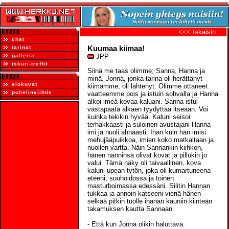
<<< takaisin
chat
Kuumaa kiimaa!
tarinat
galleria
JPP
iskuri-treffit
Siinä me taas olimme; Sanna, Hanna ja
minä. Jonna, jonka tarina oli herättänyt
elokuvat
kiimamme, oli lähtenyt. Olimme ottaneet
puhelinviihde
vaatteemme pois ja istuin sohvalla ja Hanna
alkoi imeä kovaa kaluani. Sanna istui
vastapäätä alkaen tyydyttää itseään. Voi
kuinka tekikin hyvää. Kaluni seisoi
terhakkaasti ja suloinen avustajani Hanna
imi ja nuoli ahnaasti. Ihan kuin hän imisi
mehujääpuikkoa, imien koko matkaltaan ja
nuollen vartta. Näin Sannankin kiihkon,
hänen nänninsä olivat kovat ja pillukin jo
valui. Tämä näky oli taivaallinen, kova
kaluni upean tytön, joka oli kumartuneena
eteeni, suuhoidossa ja toinen
masturboimassa edessäni. Silitin Hannan
tukkaa ja annoin katseeni vieriä hänen
selkää pitkin tuolle ihanan kauniin kiinteän
takamuksen kautta Sannaan.
- Että kun Jonna olikin haluttava.