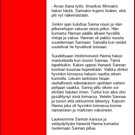
- Aivan ihana tyttö, ilmankos Minnakin
halusi häntä, Sannakin kujersi lisäten, että
piti nyt näkemästään.
Jonkin ajan kuluttua Sanna nousi ja näin
pillumehujen valuvan reisiä pitkin. Hän
kumartui Hannan päälle alkaen hyväillä
rintoja ja vakoa. Hannan oli pakko nousta
suutelemaan Sannaan. Samalla kun neidot
suutelivat he hyväilivät toisiaan.
Suudeltuaan intohimoisesti Hanna halusi
masturboida kun nussin Sannaa. Tämä
tapahtuikin. Kaluni upposi ihanasti Sannan
kostean kuumaa hupireikään. Vaikka olinkin
hyvinkin kiimassa halusin nauttia oikein
kunnolla. Liikutin lantiotani hitaan
rauhallisesti edestakaisin upottaen varteni
pohjaan saakka. Sanna pillu oikein soi
elintäni haluten imien. Tuntui kun aika olisi
pysähtynyt siinä kiimassa. Vetelin Sannaa
ja tunsin että orkkumme lähestyy. Katsoin
Hanna joka oli hyvinkin kiimassa kovine
nänneineen ja märkinen vakoineen.
Laukesimme Sannan kanssa ja
vetäydyttyäni hänestä Hanna kumartui
nuolemaan Sannan pillua.