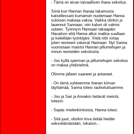
- Tämä on aivan taivaallisen ihana sekoitus.
Siinä kun Hannan ihanaa takamusta
katsellessani kumarruin nuolemaan Hanna
suloisen makeaa vakoa. Vaikka olinkin jo
lauennut Sannaan, niin kaluni oli valmis
uuteen. Työnnyin Hannaan takaapäin.
Havaitsin että Hanna alkoi matkia suullaan
ja kielellään työntöjäni. Vielä riitti virtaa
joten nesteeni valuivat Hannaan. Nyt Sanna
vuorostaan maistoi Hannan pillumehujen ja
minun nesteiden sekoitusta.
- Joo kyllä sperman ja pillumehujen sekoitus
on makea yhdistelmä.
Olimme jälleen saaneet ja antaneet.
- On tämä suhteemme ihanan kiiman
täyttämää, Sanna totesi rauhoituttuamme.
- Joo ja Sari ja Annakin tietävät meistä,
totesin.
- Sepäs mielenkiintoista, Hanna totesi.
- Sitä juuri, olisikin kiva tietää heidän
seksielämästään, tokaisin...