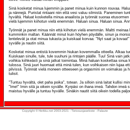
Sinä kosketat minua lujemmin ja panet minua kuin kunnon rouvaa. Halua
ja nännejä. Puristat rintaani niin että vesi valuu silmistä. Paneminen tu
hyvältä. Haluat kosketella minua anaalista ja työnnät suoraa etusormen
vielä lujemmin kiihotun vielä enemmän. Haluan sinua. Haluan sinua. An
Työnnät ja panet minua niin että kiihotun vielä enemmän. Maltti meinaa
kumminkin maltan. Käännät minut kuin höyhen pöydälle, sinun ja morsi
lentelevät ja otat minua tukasta ja kuiskaat korvaa: "Nyt saat ja kovaa!"
syvälle ja nautin siitä.
Kosketat minua entistä kovemmin hiukan kovemmalla otteella. Alkaa tunt
Kuiskaan sinulle, tule, tule suuhuni ja rintojen päälle. Tuu! Sinä vain jatk
voihkia kiihkeästi ja sinä jatkat toimintaa. Minä haluan koskettaa sinua 
tulossa. Sinä juuri huomaat että minä tulen, kun voihkaisen niin lujaa että 
pilvissä. Työnnät vielä moneen otteeseen ja orgasmini on voimakas ja h
tulisit.
"Tuntuu hyvältä, olet paha poika", totean. Ja silloin sinä laitat kullisi m
"Ime!" Imin sitä ja oikein syvälle. Kyrpäsi on ihana imeä. Tahdon imeä s
maistuu hyvälle ja tuntuu hyvälle. Sinäkin nautit siitä oikein todella paljo
Copyright © Herkku.net 2003-2021 -
Tietosuojaseloste
-
Palaute