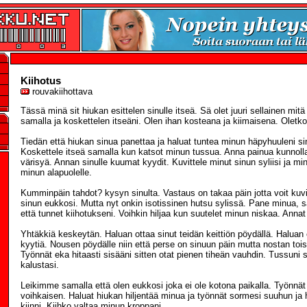
Kiihotus
rouvakiihottava
Tässä minä sit hiukan esittelen sinulle itseä. Sä olet juuri sellainen mitä
samalla ja koskettelen itseäni. Olen ihan kosteana ja kiimaisena. Oletk
Tiedän että hiukan sinua panettaa ja haluat tuntea minun häpyhuuleni s
Koskettele itseä samalla kun katsot minun tussua. Anna painua kunnolla 
värisyä. Annan sinulle kuumat kyydit. Kuvittele minut sinun syliisi ja min
minun alapuolelle.
Kumminpäin tahdot? kysyn sinulta. Vastaus on takaa päin jotta voit kuvite
sinun eukkosi. Mutta nyt onkin isotissinen hutsu sylissä. Pane minua, sa
että tunnet kiihotukseni. Voihkin hiljaa kun suutelet minun niskaa. Annat
Yhtäkkiä keskeytän. Haluan ottaa sinut teidän keittiön pöydällä. Haluan 
kyytiä. Nousen pöydälle niin että perse on sinuun päin mutta nostan toi
Työnnät eka hitaasti sisääni sitten otat pienen tiheän vauhdin. Tussuni 
kalustasi.
Leikimme samalla että olen eukkosi joka ei ole kotona paikalla. Työnnä
voihkaisen. Haluat hiukan hiljentää minua ja työnnät sormesi suuhun ja 
kiinni. Kiihko valtaa minun kroppani.