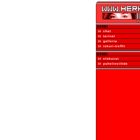
chat
tarinat
galleria
iskuri-treffit
elokuvat
puhelinviihde