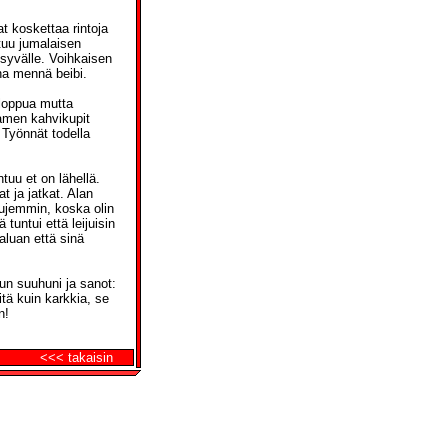
t koskettaa rintoja
ntuu jumalaisen
 syvälle. Voihkaisen
na mennä beibi.
 loppua mutta
amen kahvikupit
 Työnnät todella
uu et on lähellä.
at ja jatkat. Alan
lujemmin, koska olin
tuntui että leijuisin
aluan että sinä
inun suuhuni ja sanot:
itä kuin karkkia, se
n!
<<< takaisin