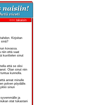
<<< takaisin
 tahdon. Kirjoitan
o sinä?
inun kovassa.
niin että saat
ä kuvittelen sinut
lla että se olisi
not. Otan sinut niin
 tuntua kunnolla.
että annat minulle
sen polven pöydälle.
sykkii sinun
t syvemmälle ja
hiukan otat tukastani