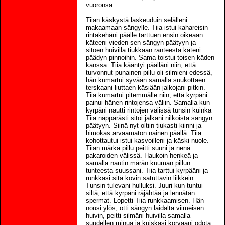
vuoronsa.
Tiian käskystä laskeuduin selälleni
makaamaan sängylle. Tiia istui kahareisin
rintakehäni päälle tarttuen ensin oikeaan
käteeni vieden sen sängyn päätyyn ja
sitoen huivilla tiukkaan ranteesta käteni
päädyn pinnoihin. Sama toistui toisen käden
kanssa. Tiia kääntyi päälläni niin, että
turvonnut punainen pillu oli silmieni edessä,
hän kumartui syvään samalla suukottaen
terskaani liuttaen käsiään jalkojani pitkin.
Tiia kumartui pitemmälle niin, että kyrpäni
painui hänen rintojensa väliin. Samalla kun
kyrpäni nautti rintojen välissä tunsin kuinka
Tiia näppärästi sitoi jalkani nilkoista sängyn
päätyyn. Siinä nyt oltiin tiukasti kiinni ja
himokas arvaamaton nainen päällä. Tiia
kohottautui istui kasvoilleni ja käski nuole.
Tiian märkä pillu peitti suuni ja nenä
pakaroiden välissä. Haukoin henkeä ja
samalla nautin märän kuuman pillun
tunteesta suussani. Tiia tarttui kyrpääni ja
runkkasi sitä kovin satuttavin liikkein.
Tunsin tulevani hulluksi. Juuri kun tuntui
siltä, että kyrpäni räjähtää ja lennätän
spermat. Lopetti Tiia runkkaamisen. Hän
nousi ylös, otti sängyn laidalta viimeisen
huivin, peitti silmäni huivilla samalla
suudellen minua ja kuiskasi korvaani odota