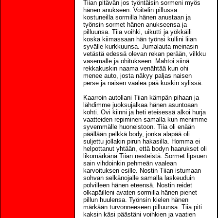
Tiian pitävän jos työntäisin sormeni myös
hänen anukseen. Voitelin pillussa
kostuneilla sormilla hänen anustaan ja
työnsin sormet hänen anukseensa ja
pilluunsa. Tiia voihki, uikutti ja yökkäili
koska kiimassaan hän työnsi kullini liian
syvälle kurkkuunsa. Jumalauta meinasin
vetästä edessä olevan rekan perään, vilkku
vasemalle ja ohitukseen. Mahtoi siinä
rekkakuskin naama venähtää kun ohi
menee auto, josta näkyy paljas naisen
perse ja naisen vaalea pää kuskin sylissä.
Kaarroin autollani Tiian kämpän pihaan ja
lähdimme juoksujalkaa hänen asuntoaan
kohti. Ovi kiinni ja heti eteisessä alkoi hurja
vaatteiden repiminen samalla kun menimme
syvemmälle huoneistoon. Tiia oli enään
päällään pelkkä body, jonka alapää oli
suljettu jollakin pirun hakasilla. Homma ei
helpottanut yhtään, että bodyn haarukset oli
likomärkänä Tiian nesteistä. Sormet lipsuen
sain vihdoinkin pehmeän vaalean
karvoituksen esille. Nostin Tiian istumaan
sohvan selkänojalle samalla laskeuduin
polvilleen hänen eteensä. Nostin reidet
olkapäilleni avaten sormilla hänen pienet
pillun huulensa. Työnsin kielen hänen
märkään turvonneeseen pilluunsa. Tiia piti
kaksin käsi päästäni voihkien ja vaatien