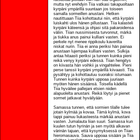
mutta nyt erehdyin Tiia vatkasi takapuoltaan
kyrpäni ympärillä suuntaan jos toiseen
samalla sormeillen anustani. Hetken
nautittuaan Tiia kohottautui niin, että kyrpäni
luiskahti ulos hänen pillustaan. Tiia kalasteli
kyrpäni käteensä ja ohjasi sitä pakaroidensa
väliin. Tiian nussimisesta turvonnut, märkä
ja tiukka anus painui kulliani vasten. Ei
perkele nyt menee rippikoulu kaverilta
niskat nurin. Tiia ei anna periksi hän painaa
anustaan lujempaa kulliani vasten. Sulkija
antaa hitaasti periksi ja tunnen kuinka pieni
reikä venyy kyrpäni edessä. Tiian hengitys
on kiivasta hän voihkii ja vingahtelee. Pieni
perse tanssii kyrpäni ympärillä kiivaasti. Tiia
pysähtyy ja kohottautuu suoraksi istumaan.
Tunnen kuinka kyrpäni uppoaa juuriaan
myöten hänen sisäänsä. Toisella kädellä
Tiia hyväilee pallejani etsien niiden
alapuolelta anustani. Reikä löytyi ja pienet
sormet jatkavat hyväilyään.
Samassa tunnen, että sormien tilalle tulee
jotain kylmää ja kovaa. Tämä kylmä, kova
tappi painuu liukasteesta märkää anustani
vasten. Jumalauta liian suuri. Samassa kun
kuulen tutun hyrinän ja sen myötä alkavan
värinän tajuan, että kysymyksessä on Tiian
hieromasauva. Sauva uppoaa sisääni ja Tiia