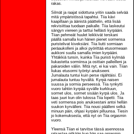
rakas.
Silmät ja raajat sidottuna yritin saada selvää
mitä ympäristössä tapahtui. Tiia kävi
kaapillaan ja äänistä päättelin, että lisää
rekvisiittaa tuodaan paikalle. Tiia laskeutui
sängyn viereen ja tarttui hellästi kyrpääni.
Tiian pehmeät huulet leikkivät terskani
päällä samalla kun hänen pienet sormensa
puristelivat kiveksiäni. Tiia liutti sormiaan
peräaukolleni ja alkoi pyörittää etusormeaan
aukkoni suulla samalla imien kyrpääni.
Yhtäkkiä tunsin, kuinka Tiia puristi kylmää
liukastetta sormiinsa ja osittain palleilleni ja
pakaroiden väliin. Mitä nyt, ei kai vain. Tiian
liukas etusormi työntyi anukseeni.
Jumalauta tuntui kuin perse räjähtäisi. Ei
jumalauta tuntuu hyvältä. Kyrpä naisen
suussa ja sormia perseessä. Tiia rynkytti
vuoro tahtiin kyrpää syvälle kurkkuun,
sormet ulos, sormet sisään kyrpä ulos. Ja
taas juuri kun olin tulossa Tiia lopetti. Tiia
veti sormensa pois anuksestani antoi hellän
suukon kyrvälleni. Tiia nousi päälleni selkä
minuun päin, ohjasi kyrpäni pilluunsa. Tiesin
jo kokemuksesta, että nyt on Tiia orgasmin
vuoro.
Yleensä Tiian ei tarvitse tässä asennossa
ratsastaa pitkään kun hän saa orgasmin,