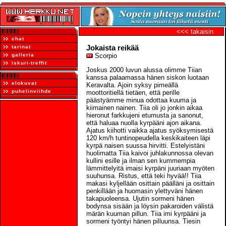
<<< takaisin
chat
Jokaista reikää
tarinat
galleria
Scorpio
iskuri-treffit
Joskus 2000 luvun alussa olimme Tiian
kanssa palaamassa hänen siskon luotaan
elokuvat
Keravalta. Ajoin syksy pimeällä
puhelinviihde
moottoritiellä tietäen, että perille
päästyämme minua odottaa kuuma ja
kiimainen nainen. Tiia oli jo jonkin aikaa
hieronut farkkujeni etumusta ja sanonut,
että haluaa nuolla kyrpääni ajon aikana.
Ajatus kiihotti vaikka ajatus syöksymisestä
120 km/h tuntinopeudella keskikaiteen läpi
kyrpä naisen suussa hirvitti. Estelyistäni
huolimatta Tiia kaivoi juhlakunnossa olevan
kullini esille ja ilman sen kummempia
lämmittelyitä imaisi kyrpäni juuriaan myöten
suuhunsa. Ristus, että teki hyvää!! Tiia
makasi kyljellään osittain päälläni ja osittain
penkillään ja huomasin ylettyväni hänen
takapuoleensa. Ujutin sormeni hänen
bodynsa sisään ja löysin pakaroiden välistä
märän kuuman pillun. Tiia imi kyrpääni ja
sormeni työntyi hänen pilluunsa. Tiesin