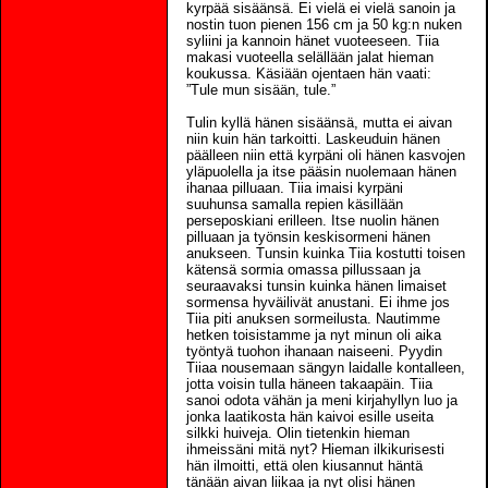
kyrpää sisäänsä. Ei vielä ei vielä sanoin ja
nostin tuon pienen 156 cm ja 50 kg:n nuken
syliini ja kannoin hänet vuoteeseen. Tiia
makasi vuoteella selällään jalat hieman
koukussa. Käsiään ojentaen hän vaati:
”Tule mun sisään, tule.”
Tulin kyllä hänen sisäänsä, mutta ei aivan
niin kuin hän tarkoitti. Laskeuduin hänen
päälleen niin että kyrpäni oli hänen kasvojen
yläpuolella ja itse pääsin nuolemaan hänen
ihanaa pilluaan. Tiia imaisi kyrpäni
suuhunsa samalla repien käsillään
perseposkiani erilleen. Itse nuolin hänen
pilluaan ja työnsin keskisormeni hänen
anukseen. Tunsin kuinka Tiia kostutti toisen
kätensä sormia omassa pillussaan ja
seuraavaksi tunsin kuinka hänen limaiset
sormensa hyväilivät anustani. Ei ihme jos
Tiia piti anuksen sormeilusta. Nautimme
hetken toisistamme ja nyt minun oli aika
työntyä tuohon ihanaan naiseeni. Pyydin
Tiiaa nousemaan sängyn laidalle kontalleen,
jotta voisin tulla häneen takaapäin. Tiia
sanoi odota vähän ja meni kirjahyllyn luo ja
jonka laatikosta hän kaivoi esille useita
silkki huiveja. Olin tietenkin hieman
ihmeissäni mitä nyt? Hieman ilkikurisesti
hän ilmoitti, että olen kiusannut häntä
tänään aivan liikaa ja nyt olisi hänen