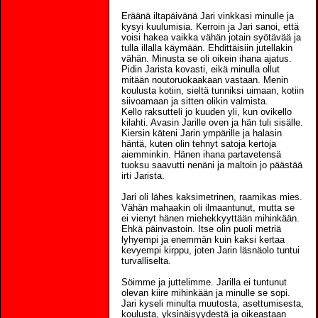
Eräänä iltapäivänä Jari vinkkasi minulle ja
kysyi kuulumisia. Kerroin ja Jari sanoi, että
voisi hakea vaikka vähän jotain syötävää ja
tulla illalla käymään. Ehdittäisiin jutellakin
vähän. Minusta se oli oikein ihana ajatus.
Pidin Jarista kovasti, eikä minulla ollut
mitään noutoruokaakaan vastaan. Menin
koulusta kotiin, sieltä tunniksi uimaan, kotiin
siivoamaan ja sitten olikin valmista.
Kello raksutteli jo kuuden yli, kun ovikello
kilahti. Avasin Jarille oven ja hän tuli sisälle.
Kiersin käteni Jarin ympärille ja halasin
häntä, kuten olin tehnyt satoja kertoja
aiemminkin. Hänen ihana partavetensä
tuoksu saavutti nenäni ja maltoin jo päästää
irti Jarista.
Jari oli lähes kaksimetrinen, raamikas mies.
Vähän mahaakin oli ilmaantunut, mutta se
ei vienyt hänen miehekkyyttään mihinkään.
Ehkä päinvastoin. Itse olin puoli metriä
lyhyempi ja enemmän kuin kaksi kertaa
kevyempi kirppu, joten Jarin läsnäolo tuntui
turvalliselta.
Söimme ja juttelimme. Jarilla ei tuntunut
olevan kiire mihinkään ja minulle se sopi.
Jari kyseli minulta muutosta, asettumisesta,
koulusta, yksinäisyydestä ja oikeastaan