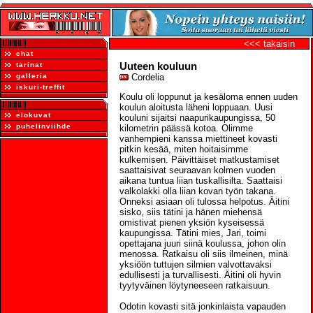
<<< takaisin
chat
Uuteen kouluun
tarinat
galleria
Cordelia
iskuri-treffit
Koulu oli loppunut ja kesäloma ennen uuden
koulun aloitusta läheni loppuaan. Uusi
elokuvat
kouluni sijaitsi naapurikaupungissa, 50
puhelinviihde
kilometrin päässä kotoa. Olimme
vanhempieni kanssa miettineet kovasti
pitkin kesää, miten hoitaisimme
kulkemisen. Päivittäiset matkustamiset
saattaisivat seuraavan kolmen vuoden
aikana tuntua liian tuskallisilta. Saattaisi
valkolakki olla liian kovan työn takana.
Onneksi asiaan oli tulossa helpotus. Äitini
sisko, siis tätini ja hänen miehensä
omistivat pienen yksiön kyseisessä
kaupungissa. Tätini mies, Jari, toimi
opettajana juuri siinä koulussa, johon olin
menossa. Ratkaisu oli siis ilmeinen, minä
yksiöön tuttujen silmien valvottavaksi
edullisesti ja turvallisesti. Äitini oli hyvin
tyytyväinen löytyneeseen ratkaisuun.
Odotin kovasti sitä jonkinlaista vapauden