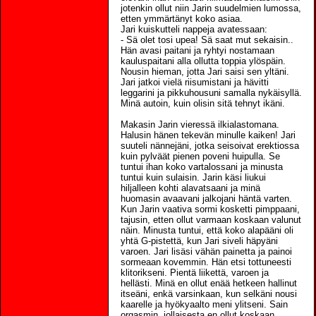
jotenkin ollut niin Jarin suudelmien lumossa,
etten ymmärtänyt koko asiaa.
Jari kuiskutteli nappeja avatessaan:
- Sä olet tosi upea! Sä saat mut sekaisin..
Hän avasi paitani ja ryhtyi nostamaan
kauluspaitani alla ollutta toppia ylöspäin.
Nousin hieman, jotta Jari saisi sen yltäni.
Jari jatkoi vielä riisumistani ja hävitti
leggarini ja pikkuhousuni samalla nykäisyllä.
Minä autoin, kuin olisin sitä tehnyt ikäni.
Makasin Jarin vieressä ilkialastomana.
Halusin hänen tekevän minulle kaiken! Jari
suuteli nännejäni, jotka seisoivat erektiossa
kuin pylväät pienen poveni huipulla. Se
tuntui ihan koko vartalossani ja minusta
tuntui kuin sulaisin. Jarin käsi liukui
hiljalleen kohti alavatsaani ja minä
huomasin avaavani jalkojani häntä varten.
Kun Jarin vaativa sormi kosketti pimppaani,
tajusin, etten ollut varmaan koskaan valunut
näin. Minusta tuntui, että koko alapääni oli
yhtä G-pistettä, kun Jari siveli häpyäni
varoen. Jari lisäsi vähän painetta ja painoi
sormeaan kovemmin. Hän etsi tottuneesti
klitorikseni. Pientä liikettä, varoen ja
hellästi. Minä en ollut enää hetkeen hallinut
itseäni, enkä varsinkaan, kun selkäni nousi
kaarelle ja hyökyaalto meni ylitseni. Sain
orgasmin, jollaisesta en ollut koskaan