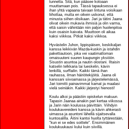
tunnetta. Sitä, kun pääsee kotoaan
muuttamaan pois. Tässä tapauksessa ei
ihan yhtä vapaana taivaan lintuna voisikaan
liihottaa, mutta en oikein uskonut, että
minusta siihen olisikaan. Jari ja tätini Jaana
olivat oikein mukavia ihmisiä ja olin varma,
että saisin vähintään niin paljon huolenpitoa
kuin osaisin kaivata. Muuttoon oli aikaa
kaksi viikkoa. Pitkät kaksi viikkoa.
Hyvästelin Juhon, lippispäisen, keskikaljan
kanssa leikkivän Mazda-kuskin ja istahdin
pakettiautoon, joka vei vaatimattoman
omaisuuteni suuren kaupungin yksiöön.
Sisustin asuntoa ja nautin olostani. Iltaisin
katselin telkkaria tai lueskelin, kävin
lenkillä, surffailin. Kaikki tämä ihan
rauhassa, ilman häiriötekijöitä. Jaana oli
kanssani siivoamassa ja järjestelemässä,
Jari toimitti painavimmat kamat ja maalasi
vielä seiniäkin. Kaikki järjestyi hienosti!
Koulu alkoi ja päästiin opiskelun makuun.
Tapasin Jaanaa ainakin pari kertaa viikossa
ja Jarin näin koulussa päivittäin. Viihdyin
koulukavereideni kanssa ja kävin ahkerasti
uimassa ja asuntoni lähellä sijaitsevalla
kuntosalilla. Äitini kantoi huolta tyttärestään,
"kun ei se edes soittele". Ensimmäinen
koulukuukausi kului kuin siivillä.