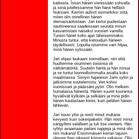
kaikesta. Istuin hänen vieressään sohvalla
ja siinä jutellessamme hän haroi hellästi
hiuksiani. Kerroin auliisti esimerkiksi siitä,
miten olin onnellinen hänen
olemassaolostaan. Jari kertoi puolestaan
nauttineensa saadessaan seurata minun
kasvamistani naiseksi vuosien varrella.
Tunsin hänet koko ajan läheisemmäksi.
Minusta tuntui, että kietouduin häneen
täydellisesti. Lopulta istuimme vain hiljaa,
minä hänen sylissään.
Jari ohjasi leukaani sormellaan, niin että
huultemme osuminen toisiinsa oli
välttämätöntä. Suutelin häntä ja hän minua
ja se tuntui luonnollisimmalta asialta koko
maailmassa. Siirryin hajareisin Jarin syliin ja
jatkoimme suutelemista. Veri kohisi
suonissani ja päässäni pyöri. Olin melkein
humalassa hänestä. Hänen suuret kouransa
hyväilivät kylkiäni ja selkääni ja minä pidin
hänen kaulastaan kiinni, kuin peläten hänen
lähtevän.
Jari nousi ylös ja nosti minut mukana
kevyesti kuin sokeripaketin. Hän nosti minut
sängylleni selälleen ja tuli itse viereeni. Hän
ryhtyi avaamaan paitani nappeja ja minä olin
niin mukana! Ensimmäisen kerran tajusin
olevani ihan oikeasti kiimasta sekaisin. Olin