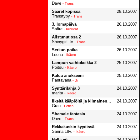
Dave
- Trans
Sääret kopissa
29.10.2007
Transtypy
- Trans
3. lomapäivä
26.10.2007
Safire
- Kiihkeät
Alistunut osa 2
26.10.2007
Shinygirl_tv
- Trans
Serkun poika
26.10.2007
Leena
- Ikäero
Lampun vaihtokeikka 2
25.10.2007
Poitsu
- Ikäero
Kalua anukseeni
25.10.2007
Pantavana
- Bi
Synttärilahja 3
24.10.2007
marita
- Ikäero
Ilkeitä kääpiöitä ja kiimainen amazonijoulumuori
24.10.2007
Grau
- Fetish
Shemale fantasia
24.10.2007
Dave
- Trans
Rekkakuskin kyydissä
24.10.2007
Sanna 18v.
- Ikäero
Hellä yö
24.10.2007