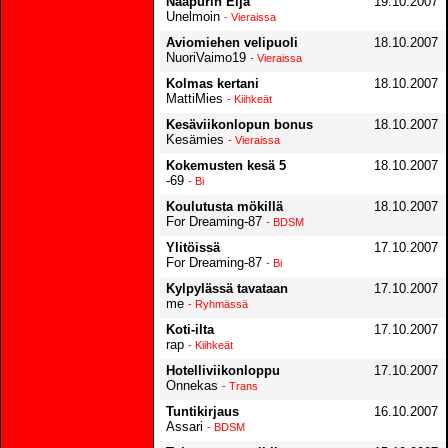
Naapurin Eija
19.10.2007
Unelmoin
- Vieraissa
Aviomiehen velipuoli
18.10.2007
NuoriVaimo19
- Vieraissa
Kolmas kertani
18.10.2007
MattiMies
- Kiihkeät
Kesäviikonlopun bonus
18.10.2007
Kesämies
- Vieraissa
Kokemusten kesä 5
18.10.2007
-69
- Bi
Koulutusta mökillä
18.10.2007
For Dreaming-87
- BDSM
Ylitöissä
17.10.2007
For Dreaming-87
- Bi
Kylpylässä tavataan
17.10.2007
me
- Ryhmässä
Koti-ilta
17.10.2007
rap
- Kiihkeät
Hotelliviikonloppu
17.10.2007
Onnekas
- Trans
Tuntikirjaus
16.10.2007
Assari
- BDSM