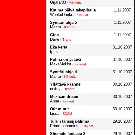
Orjatar83
- Kiihkeät
Kuuma päivä takapihalla
1.11.2007
WankoDanko
- Kiihkeät
Synttärilahja 5
1.11.2007
Marita
- Ikäero
Gina
1.11.2007
Dave
- Trans
Eka kerta
31.10.2007
tj
- Bi
Poliisi on ystävä
31.10.2007
MakeMeHot
- Kiihkeät
Synttärilahja 4
31.10.2007
Marita
- Kiihkeät
Yllättävä käänne
30.10.2007
neitsyt
- Ikäero
Mexican dream
30.10.2007
Anna
- Kiihkeät
Otit minut
30.10.2007
kissa
- BDSM
Turun tanssija-Minna
29.10.2007
Prima panomies
- Kiihkeät
Shemale fantasia 2
29.10.2007