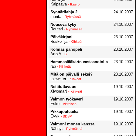
Kaipaava
- Ikäero
Synttärilahja 2
24.10.2007
marita
- Ryhmässä
Nouseva kyky
24.10.2007
Routari
- Ryhmässä
Päiväkirjani
23.10.2007
Ruskolilja
- Kiihkeät
Kolmas panopeli
23.10.2007
Arto A
- Bi
Hammaslääkärin vastaanotolla
23.10.2007
rap
- Kiihkeät
Mitä on päivälli seksi?
23.10.2007
talewriter
- Kiihkeät
Nettituttavuus
19.10.2007
XlwomaN
- Kiihkeät
Vaimon työkaveri
19.10.2007
Esko
- Vieraissa
Pikkujouluaika
19.10.2007
Evvk
- BDSM
Vaimoni monen kanssa
19.10.2007
Nähnyt
- Ryhmässä