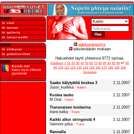
chat
tarinat
galleria
iskuri-treffit
aakkosjärjestys
päivämäärän mukaan
elokuvat
puhelinviihde
Hakuehdot täytti yhteensä 9772 tarinaa.
Edellinen
1
10
20
30
40
50
60
70
80
90
94
95
96
97
98
Koodi.net
99
100
110
120
130
140
150
160
170
180
190
196
Katso myös kiihkeät
Seuraava
gaytarinat!
Saako kälytyttöä koskea 3
2.11.2007
Jussi_kurikka
- Ikäero
Kostea tauko
2.11.2007
M.Oral
- Fetish
Transnaisen tositarina
2.11.2007
trans-lutka
- Trans
Kaikki alkoi stringeistä 4
2.11.2007
Vaimoni piika
- Trans
Rannalla
1.11.2007