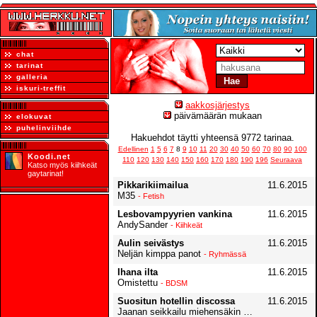
chat
tarinat
galleria
iskuri-treffit
aakkosjärjestys
päivämäärän mukaan
elokuvat
puhelinviihde
Hakuehdot täytti yhteensä 9772 tarinaa.
Edellinen
1
5
6
7
8
9
10
11
20
30
40
50
60
70
80
90
100
Koodi.net
110
120
130
140
150
160
170
180
190
196
Seuraava
Katso myös kiihkeät
gaytarinat!
Pikkarikiimailua
11.6.2015
M35
- Fetish
Lesbovampyyrien vankina
11.6.2015
AndySander
- Kiihkeät
Aulin seivästys
11.6.2015
Neljän kimppa panot
- Ryhmässä
Ihana ilta
11.6.2015
Omistettu
- BDSM
Suositun hotellin discossa
11.6.2015
Jaanan seikkailu miehensäkin kanssa
- Bi