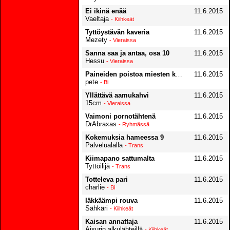
Ei ikinä enää
11.6.2015
Vaeltaja
- Kiihkeät
Tyttöystävän kaveria
11.6.2015
Mezety
- Vieraissa
Sanna saa ja antaa, osa 10
11.6.2015
Hessu
- Vieraissa
Paineiden poistoa miesten kesken
11.6.2015
pete
- Bi
Yllättävä aamukahvi
11.6.2015
15cm
- Vieraissa
Vaimoni pornotähtenä
11.6.2015
DrAbraxas
- Ryhmässä
Kokemuksia hameessa 9
11.6.2015
Palvelualalla
- Trans
Kiimapano sattumalta
11.6.2015
Tyttöilijä
- Trans
Totteleva pari
11.6.2015
charlie
- Bi
Iäkkäämpi rouva
11.6.2015
Sähkäri
- Kiihkeät
Kaisan annattaja
11.6.2015
Aisurin alkulähteillä
- Kiihkeät