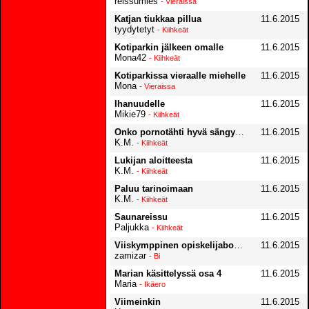
reissumies
- Vieraissa
Katjan tiukkaa pillua
11.6.2015
tyydytetyt
- Kiihkeät
Kotiparkin jälkeen omalle
11.6.2015
Mona42
- Kiihkeät
Kotiparkissa vieraalle miehelle
11.6.2015
Mona
- Vieraissa
Ihanuudelle
11.6.2015
Mikie79
- Kiihkeät
Onko pornotähti hyvä sängyssä?
11.6.2015
K.M.
- Kiihkeät
Lukijan aloitteesta
11.6.2015
K.M.
- Kiihkeät
Paluu tarinoimaan
11.6.2015
K.M.
- Kiihkeät
Saunareissu
11.6.2015
Paljukka
- Kiihkeät
Viiskymppinen opiskelijaboksissa
11.6.2015
zamizar
- Bi
Marian käsittelyssä osa 4
11.6.2015
Maria
- Ikäero
Viimeinkin
11.6.2015