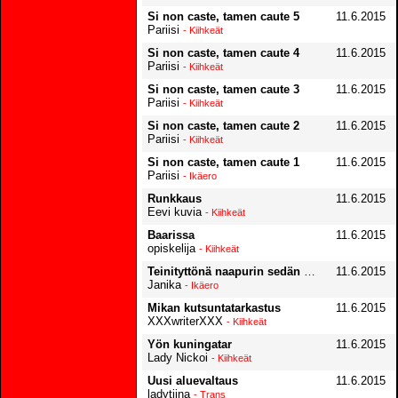
Si non caste, tamen caute 5
11.6.2015
Pariisi
- Kiihkeät
Si non caste, tamen caute 4
11.6.2015
Pariisi
- Kiihkeät
Si non caste, tamen caute 3
11.6.2015
Pariisi
- Kiihkeät
Si non caste, tamen caute 2
11.6.2015
Pariisi
- Kiihkeät
Si non caste, tamen caute 1
11.6.2015
Pariisi
- Ikäero
Runkkaus
11.6.2015
Eevi kuvia
- Kiihkeät
Baarissa
11.6.2015
opiskelija
- Kiihkeät
Teinityttönä naapurin sedän luona
11.6.2015
Janika
- Ikäero
Mikan kutsuntatarkastus
11.6.2015
XXXwriterXXX
- Kiihkeät
Yön kuningatar
11.6.2015
Lady Nickoi
- Kiihkeät
Uusi aluevaltaus
11.6.2015
ladytiina
- Trans