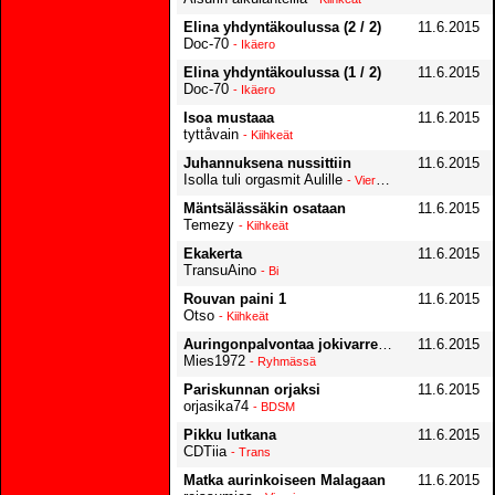
Elina yhdyntäkoulussa (2 / 2)
11.6.2015
Doc-70
- Ikäero
Elina yhdyntäkoulussa (1 / 2)
11.6.2015
Doc-70
- Ikäero
Isoa mustaaa
11.6.2015
tyttåvain
- Kiihkeät
Juhannuksena nussittiin
11.6.2015
Isolla tuli orgasmit Aulille
- Vieraissa
Mäntsälässäkin osataan
11.6.2015
Temezy
- Kiihkeät
Ekakerta
11.6.2015
TransuAino
- Bi
Rouvan paini 1
11.6.2015
Otso
- Kiihkeät
Auringonpalvontaa jokivarressa
11.6.2015
Mies1972
- Ryhmässä
Pariskunnan orjaksi
11.6.2015
orjasika74
- BDSM
Pikku lutkana
11.6.2015
CDTiia
- Trans
Matka aurinkoiseen Malagaan
11.6.2015